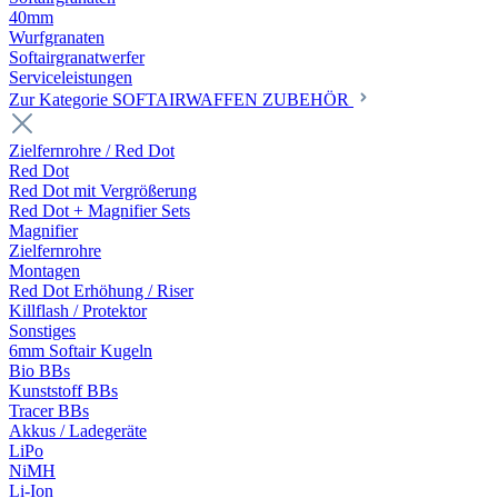
40mm
Wurfgranaten
Softairgranatwerfer
Serviceleistungen
Zur Kategorie SOFTAIRWAFFEN ZUBEHÖR
Zielfernrohre / Red Dot
Red Dot
Red Dot mit Vergrößerung
Red Dot + Magnifier Sets
Magnifier
Zielfernrohre
Montagen
Red Dot Erhöhung / Riser
Killflash / Protektor
Sonstiges
6mm Softair Kugeln
Bio BBs
Kunststoff BBs
Tracer BBs
Akkus / Ladegeräte
LiPo
NiMH
Li-Ion