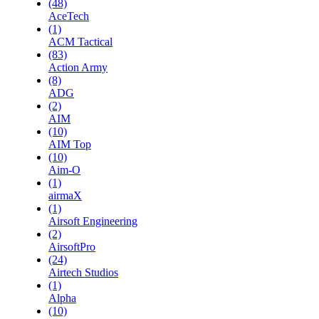
(48)
AceTech
(1)
ACM Tactical
(83)
Action Army
(8)
ADG
(2)
AIM
(10)
AIM Top
(10)
Aim-O
(1)
airmaX
(1)
Airsoft Engineering
(2)
AirsoftPro
(24)
Airtech Studios
(1)
Alpha
(10)