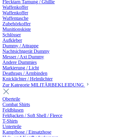
Flecktarn Tarnung / Ghillie
Waffenkoffer
Waffenkoffer
Waffentasche
Zubehörkoffer
Munitionskiste
Schlösser
Aufkleber
Dummy / Attrappe
Nachtsichtgerät Dummy
Messer / Axt Dummy
Andere Dummies
Markierung / Licht
Deathrags / Armbinden
Knicklichter / Helmlichter
Zur Kategorie MILITÄRBEKLEIDUNG
Oberteile
Combat Shirts
Feldblusen
Feldjacken / Soft Shell / Fleece
T-Shirts
Unterteile
Kampfhose / Einsatzhose