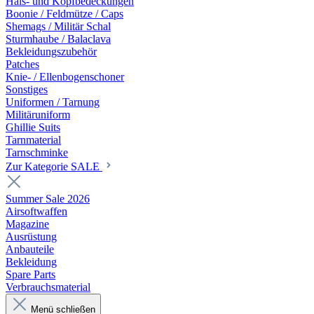
Hals- und Kopfbedeckungen
Boonie / Feldmütze / Caps
Shemags / Militär Schal
Sturmhaube / Balaclava
Bekleidungszubehör
Patches
Knie- / Ellenbogenschoner
Sonstiges
Uniformen / Tarnung
Militäruniform
Ghillie Suits
Tarnmaterial
Tarnschminke
Zur Kategorie SALE
Summer Sale 2026
Airsoftwaffen
Magazine
Ausrüstung
Anbauteile
Bekleidung
Spare Parts
Verbrauchsmaterial
Menü schließen