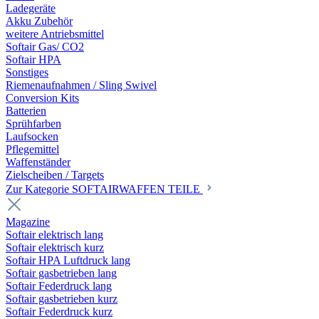
Ladegeräte
Akku Zubehör
weitere Antriebsmittel
Softair Gas/ CO2
Softair HPA
Sonstiges
Riemenaufnahmen / Sling Swivel
Conversion Kits
Batterien
Sprühfarben
Laufsocken
Pflegemittel
Waffenständer
Zielscheiben / Targets
Zur Kategorie SOFTAIRWAFFEN TEILE
Magazine
Softair elektrisch lang
Softair elektrisch kurz
Softair HPA Luftdruck lang
Softair gasbetrieben lang
Softair Federdruck lang
Softair gasbetrieben kurz
Softair Federdruck kurz