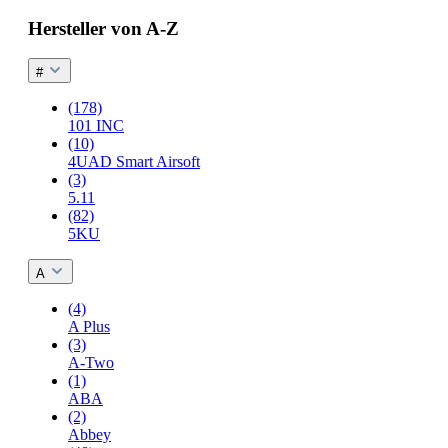
Hersteller von A-Z
#
(178)
101 INC
(10)
4UAD Smart Airsoft
(3)
5.11
(82)
5KU
A
(4)
A Plus
(3)
A-Two
(1)
ABA
(2)
Abbey