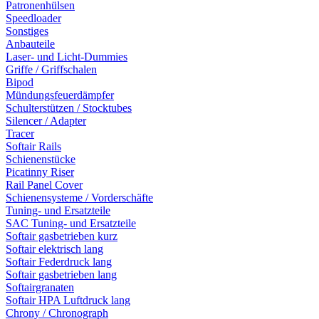
Patronenhülsen
Speedloader
Sonstiges
Anbauteile
Laser- und Licht-Dummies
Griffe / Griffschalen
Bipod
Mündungsfeuerdämpfer
Schulterstützen / Stocktubes
Silencer / Adapter
Tracer
Softair Rails
Schienenstücke
Picatinny Riser
Rail Panel Cover
Schienensysteme / Vorderschäfte
Tuning- und Ersatzteile
SAC Tuning- und Ersatzteile
Softair gasbetrieben kurz
Softair elektrisch lang
Softair Federdruck lang
Softair gasbetrieben lang
Softairgranaten
Softair HPA Luftdruck lang
Chrony / Chronograph