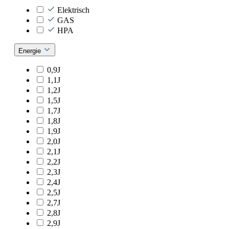
Elektrisch
GAS
HPA
Energie
0,9J
1,1J
1,2J
1,5J
1,7J
1,8J
1,9J
2,0J
2,1J
2,2J
2,3J
2,4J
2,5J
2,7J
2,8J
2,9J