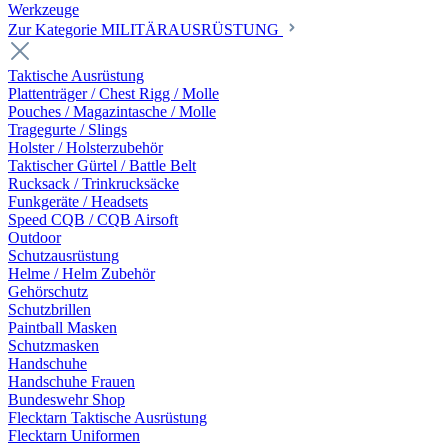
Werkzeuge
Zur Kategorie MILITÄRAUSRÜSTUNG
Taktische Ausrüstung
Plattenträger / Chest Rigg / Molle
Pouches / Magazintasche / Molle
Tragegurte / Slings
Holster / Holsterzubehör
Taktischer Gürtel / Battle Belt
Rucksack / Trinkrucksäcke
Funkgeräte / Headsets
Speed CQB / CQB Airsoft
Outdoor
Schutzausrüstung
Helme / Helm Zubehör
Gehörschutz
Schutzbrillen
Paintball Masken
Schutzmasken
Handschuhe
Handschuhe Frauen
Bundeswehr Shop
Flecktarn Taktische Ausrüstung
Flecktarn Uniformen