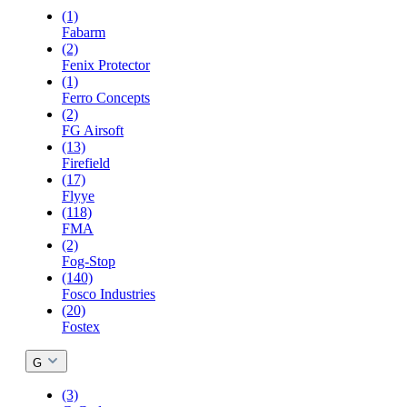
(1)
Fabarm
(2)
Fenix Protector
(1)
Ferro Concepts
(2)
FG Airsoft
(13)
Firefield
(17)
Flyye
(118)
FMA
(2)
Fog-Stop
(140)
Fosco Industries
(20)
Fostex
G
(3)