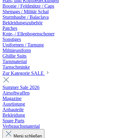
Hals- und Kopfbedeckungen
Boonie / Feldmütze / Caps
Shemags / Militär Schal
Sturmhaube / Balaclava
Bekleidungszubehör
Patches
Knie- / Ellenbogenschoner
Sonstiges
Uniformen / Tarnung
Militäruniform
Ghillie Suits
Tarnmaterial
Tarnschminke
Zur Kategorie SALE
Summer Sale 2026
Airsoftwaffen
Magazine
Ausrüstung
Anbauteile
Bekleidung
Spare Parts
Verbrauchsmaterial
Menü schließen