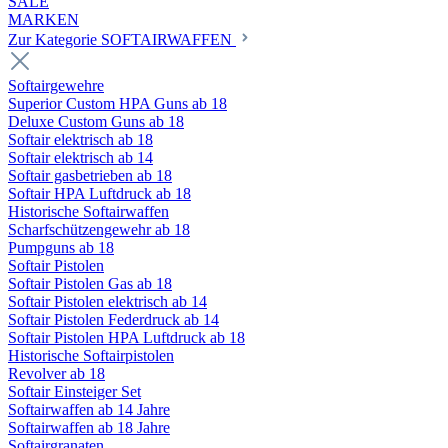
SALE
MARKEN
Zur Kategorie SOFTAIRWAFFEN
Softairgewehre
Superior Custom HPA Guns ab 18
Deluxe Custom Guns ab 18
Softair elektrisch ab 18
Softair elektrisch ab 14
Softair gasbetrieben ab 18
Softair HPA Luftdruck ab 18
Historische Softairwaffen
Scharfschützengewehr ab 18
Pumpguns ab 18
Softair Pistolen
Softair Pistolen Gas ab 18
Softair Pistolen elektrisch ab 14
Softair Pistolen Federdruck ab 14
Softair Pistolen HPA Luftdruck ab 18
Historische Softairpistolen
Revolver ab 18
Softair Einsteiger Set
Softairwaffen ab 14 Jahre
Softairwaffen ab 18 Jahre
Softairgranaten