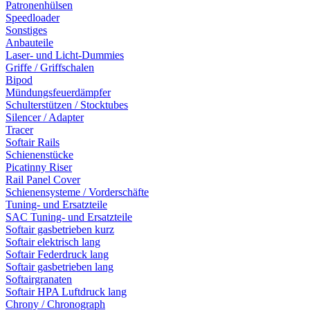
Patronenhülsen
Speedloader
Sonstiges
Anbauteile
Laser- und Licht-Dummies
Griffe / Griffschalen
Bipod
Mündungsfeuerdämpfer
Schulterstützen / Stocktubes
Silencer / Adapter
Tracer
Softair Rails
Schienenstücke
Picatinny Riser
Rail Panel Cover
Schienensysteme / Vorderschäfte
Tuning- und Ersatzteile
SAC Tuning- und Ersatzteile
Softair gasbetrieben kurz
Softair elektrisch lang
Softair Federdruck lang
Softair gasbetrieben lang
Softairgranaten
Softair HPA Luftdruck lang
Chrony / Chronograph