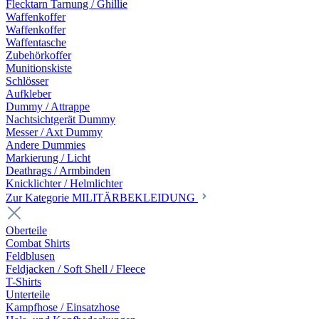
Flecktarn Tarnung / Ghillie
Waffenkoffer
Waffenkoffer
Waffentasche
Zubehörkoffer
Munitionskiste
Schlösser
Aufkleber
Dummy / Attrappe
Nachtsichtgerät Dummy
Messer / Axt Dummy
Andere Dummies
Markierung / Licht
Deathrags / Armbinden
Knicklichter / Helmlichter
Zur Kategorie MILITÄRBEKLEIDUNG
Oberteile
Combat Shirts
Feldblusen
Feldjacken / Soft Shell / Fleece
T-Shirts
Unterteile
Kampfhose / Einsatzhose