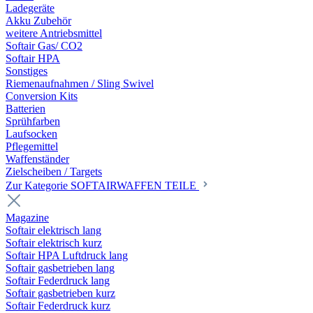
Ladegeräte
Akku Zubehör
weitere Antriebsmittel
Softair Gas/ CO2
Softair HPA
Sonstiges
Riemenaufnahmen / Sling Swivel
Conversion Kits
Batterien
Sprühfarben
Laufsocken
Pflegemittel
Waffenständer
Zielscheiben / Targets
Zur Kategorie SOFTAIRWAFFEN TEILE
Magazine
Softair elektrisch lang
Softair elektrisch kurz
Softair HPA Luftdruck lang
Softair gasbetrieben lang
Softair Federdruck lang
Softair gasbetrieben kurz
Softair Federdruck kurz