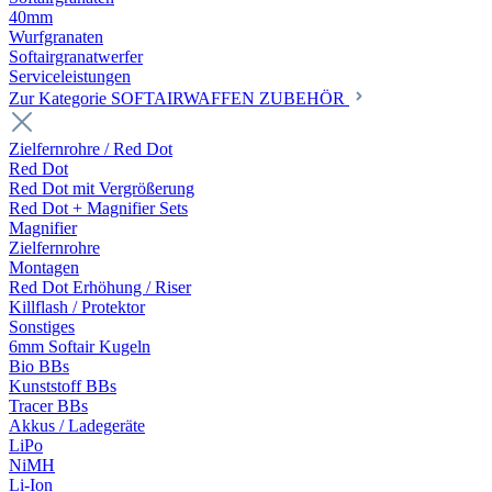
40mm
Wurfgranaten
Softairgranatwerfer
Serviceleistungen
Zur Kategorie SOFTAIRWAFFEN ZUBEHÖR
Zielfernrohre / Red Dot
Red Dot
Red Dot mit Vergrößerung
Red Dot + Magnifier Sets
Magnifier
Zielfernrohre
Montagen
Red Dot Erhöhung / Riser
Killflash / Protektor
Sonstiges
6mm Softair Kugeln
Bio BBs
Kunststoff BBs
Tracer BBs
Akkus / Ladegeräte
LiPo
NiMH
Li-Ion