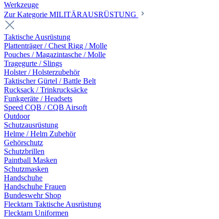
Werkzeuge
Zur Kategorie MILITÄRAUSRÜSTUNG
Taktische Ausrüstung
Plattenträger / Chest Rigg / Molle
Pouches / Magazintasche / Molle
Tragegurte / Slings
Holster / Holsterzubehör
Taktischer Gürtel / Battle Belt
Rucksack / Trinkrucksäcke
Funkgeräte / Headsets
Speed CQB / CQB Airsoft
Outdoor
Schutzausrüstung
Helme / Helm Zubehör
Gehörschutz
Schutzbrillen
Paintball Masken
Schutzmasken
Handschuhe
Handschuhe Frauen
Bundeswehr Shop
Flecktarn Taktische Ausrüstung
Flecktarn Uniformen