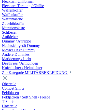
Flecktarn Uniformen
Flecktarn Tarnung / Ghillie
Waffenkoffer
Waffenkoffer
Waffentasche
Zubehörkoffer
Munitionskiste
Schlösser
Aufkleber
Dummy / Attrappe
Nachtsichtgerät Dummy
Messer / Axt Dummy
Andere Dummies
Markierung / Licht
Deathrags / Armbinden
Knicklichter / Helmlichter
Zur Kategorie MILITÄRBEKLEIDUNG
Oberteile
Combat Shirts
Feldblusen
Feldjacken / Soft Shell / Fleece
T-Shirts
Unterteile