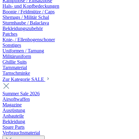
Kampfhose / Einsatzhose
Hals- und Kopfbedeckungen
Boonie / Feldmütze / Caps
Shemags / Militär Schal
Sturmhaube / Balaclava
Bekleidungszubehör
Patches
Knie- / Ellenbogenschoner
Sonstiges
Uniformen / Tarnung
Militäruniform
Ghillie Suits
Tarnmaterial
Tarnschminke
Zur Kategorie SALE
Summer Sale 2026
Airsoftwaffen
Magazine
Ausrüstung
Anbauteile
Bekleidung
Spare Parts
Verbrauchsmaterial