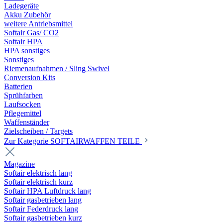
Ladegeräte
Akku Zubehör
weitere Antriebsmittel
Softair Gas/ CO2
Softair HPA
HPA sonstiges
Sonstiges
Riemenaufnahmen / Sling Swivel
Conversion Kits
Batterien
Sprühfarben
Laufsocken
Pflegemittel
Waffenständer
Zielscheiben / Targets
Zur Kategorie SOFTAIRWAFFEN TEILE
Magazine
Softair elektrisch lang
Softair elektrisch kurz
Softair HPA Luftdruck lang
Softair gasbetrieben lang
Softair Federdruck lang
Softair gasbetrieben kurz