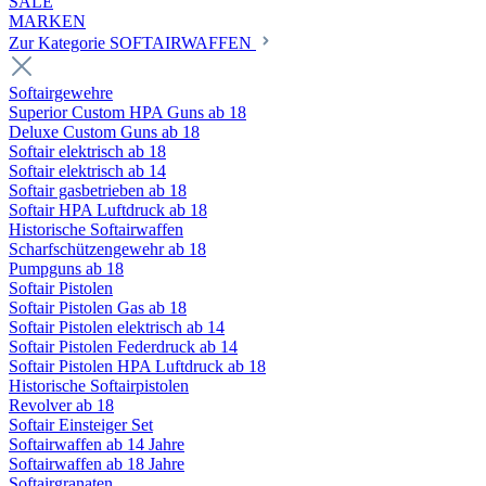
SALE
MARKEN
Zur Kategorie SOFTAIRWAFFEN
Softairgewehre
Superior Custom HPA Guns ab 18
Deluxe Custom Guns ab 18
Softair elektrisch ab 18
Softair elektrisch ab 14
Softair gasbetrieben ab 18
Softair HPA Luftdruck ab 18
Historische Softairwaffen
Scharfschützengewehr ab 18
Pumpguns ab 18
Softair Pistolen
Softair Pistolen Gas ab 18
Softair Pistolen elektrisch ab 14
Softair Pistolen Federdruck ab 14
Softair Pistolen HPA Luftdruck ab 18
Historische Softairpistolen
Revolver ab 18
Softair Einsteiger Set
Softairwaffen ab 14 Jahre
Softairwaffen ab 18 Jahre
Softairgranaten