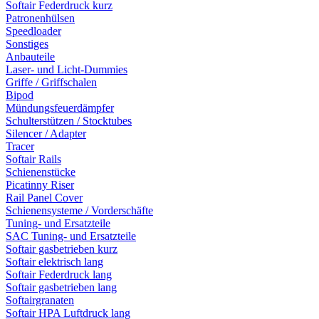
Softair Federdruck kurz
Patronenhülsen
Speedloader
Sonstiges
Anbauteile
Laser- und Licht-Dummies
Griffe / Griffschalen
Bipod
Mündungsfeuerdämpfer
Schulterstützen / Stocktubes
Silencer / Adapter
Tracer
Softair Rails
Schienenstücke
Picatinny Riser
Rail Panel Cover
Schienensysteme / Vorderschäfte
Tuning- und Ersatzteile
SAC Tuning- und Ersatzteile
Softair gasbetrieben kurz
Softair elektrisch lang
Softair Federdruck lang
Softair gasbetrieben lang
Softairgranaten
Softair HPA Luftdruck lang