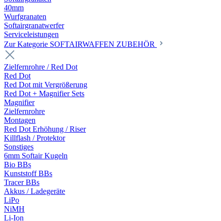
40mm
Wurfgranaten
Softairgranatwerfer
Serviceleistungen
Zur Kategorie SOFTAIRWAFFEN ZUBEHÖR
Zielfernrohre / Red Dot
Red Dot
Red Dot mit Vergrößerung
Red Dot + Magnifier Sets
Magnifier
Zielfernrohre
Montagen
Red Dot Erhöhung / Riser
Killflash / Protektor
Sonstiges
6mm Softair Kugeln
Bio BBs
Kunststoff BBs
Tracer BBs
Akkus / Ladegeräte
LiPo
NiMH
Li-Ion