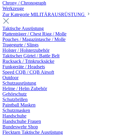
Chrony / Chronograph
Werkzeuge
Zur Kategorie MILITÄRAUSRÜSTUNG
Taktische Ausrüstung
Plattenträger / Chest Rigg / Molle
Pouches / Magazintasche / Molle
Tragegurte / Slings
Holster / Holsterzubehör
Taktischer Gürtel / Battle Belt
Rucksack / Trinkrucksäcke
Funkgeräte / Headsets
Speed CQB / CQB Airsoft
Outdoor
Schutzausrüstung
Helme / Helm Zubehör
Gehörschutz
Schutzbrillen
Paintball Masken
Schutzmasken
Handschuhe
Handschuhe Frauen
Bundeswehr Shop
Flecktarn Taktische Ausrüstung