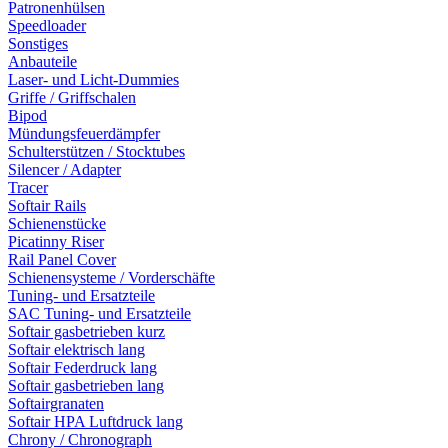
Patronenhülsen
Speedloader
Sonstiges
Anbauteile
Laser- und Licht-Dummies
Griffe / Griffschalen
Bipod
Mündungsfeuerdämpfer
Schulterstützen / Stocktubes
Silencer / Adapter
Tracer
Softair Rails
Schienenstücke
Picatinny Riser
Rail Panel Cover
Schienensysteme / Vorderschäfte
Tuning- und Ersatzteile
SAC Tuning- und Ersatzteile
Softair gasbetrieben kurz
Softair elektrisch lang
Softair Federdruck lang
Softair gasbetrieben lang
Softairgranaten
Softair HPA Luftdruck lang
Chrony / Chronograph