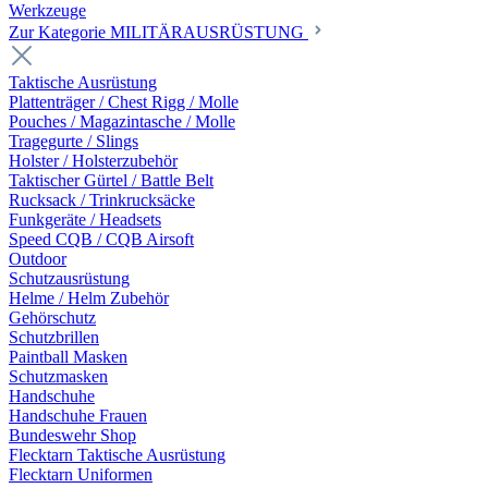
Werkzeuge
Zur Kategorie MILITÄRAUSRÜSTUNG
Taktische Ausrüstung
Plattenträger / Chest Rigg / Molle
Pouches / Magazintasche / Molle
Tragegurte / Slings
Holster / Holsterzubehör
Taktischer Gürtel / Battle Belt
Rucksack / Trinkrucksäcke
Funkgeräte / Headsets
Speed CQB / CQB Airsoft
Outdoor
Schutzausrüstung
Helme / Helm Zubehör
Gehörschutz
Schutzbrillen
Paintball Masken
Schutzmasken
Handschuhe
Handschuhe Frauen
Bundeswehr Shop
Flecktarn Taktische Ausrüstung
Flecktarn Uniformen