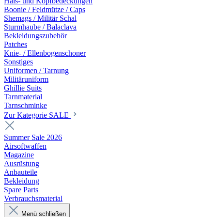
Hals- und Kopfbedeckungen
Boonie / Feldmütze / Caps
Shemags / Militär Schal
Sturmhaube / Balaclava
Bekleidungszubehör
Patches
Knie- / Ellenbogenschoner
Sonstiges
Uniformen / Tarnung
Militäruniform
Ghillie Suits
Tarnmaterial
Tarnschminke
Zur Kategorie SALE
Summer Sale 2026
Airsoftwaffen
Magazine
Ausrüstung
Anbauteile
Bekleidung
Spare Parts
Verbrauchsmaterial
Menü schließen