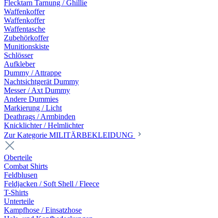
Flecktarn Tarnung / Ghillie
Waffenkoffer
Waffenkoffer
Waffentasche
Zubehörkoffer
Munitionskiste
Schlösser
Aufkleber
Dummy / Attrappe
Nachtsichtgerät Dummy
Messer / Axt Dummy
Andere Dummies
Markierung / Licht
Deathrags / Armbinden
Knicklichter / Helmlichter
Zur Kategorie MILITÄRBEKLEIDUNG
Oberteile
Combat Shirts
Feldblusen
Feldjacken / Soft Shell / Fleece
T-Shirts
Unterteile
Kampfhose / Einsatzhose