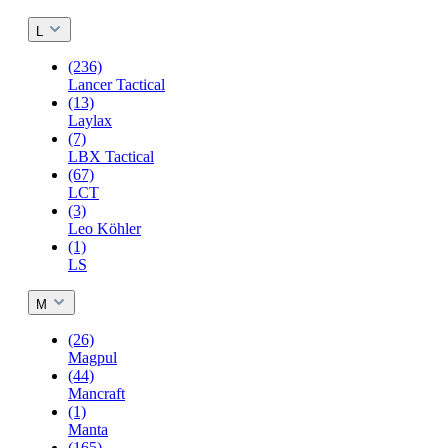
L
(236)
Lancer Tactical
(13)
Laylax
(7)
LBX Tactical
(67)
LCT
(3)
Leo Köhler
(1)
LS
M
(26)
Magpul
(44)
Mancraft
(1)
Manta
(165)