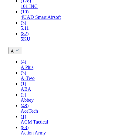
(178)
101 INC
(10)
4UAD Smart Airsoft
(3)
5.11
(82)
5KU
A
(4)
A Plus
(3)
A-Two
(1)
ABA
(2)
Abbey
(48)
AceTech
(1)
ACM Tactical
(83)
Action Army