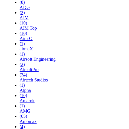
(8)
ADG
(2)
AIM
(10)
AIM Top
(10)
Aim-O
(1)
airmaX
(1)
Airsoft Engineering
(2)
AirsoftPro
(24)
Airtech Studios
(1)
Alpha
(10)
Amarok
(1)
AMG
(65)
Amomax
(4)