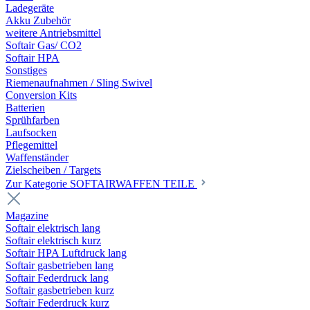
Ladegeräte
Akku Zubehör
weitere Antriebsmittel
Softair Gas/ CO2
Softair HPA
Sonstiges
Riemenaufnahmen / Sling Swivel
Conversion Kits
Batterien
Sprühfarben
Laufsocken
Pflegemittel
Waffenständer
Zielscheiben / Targets
Zur Kategorie SOFTAIRWAFFEN TEILE
Magazine
Softair elektrisch lang
Softair elektrisch kurz
Softair HPA Luftdruck lang
Softair gasbetrieben lang
Softair Federdruck lang
Softair gasbetrieben kurz
Softair Federdruck kurz