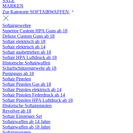
SALE
MARKEN
Zur Kategorie SOFTAIRWAFFEN
Softairgewehre
Superior Custom HPA Guns ab 18
Deluxe Custom Guns ab 18
Softair elektrisch ab 18
Softair elektrisch ab 14
Softair gasbetrieben ab 18
Softair HPA Luftdruck ab 18
Historische Softairwaffen
Scharfschützengewehr ab 18
Pumpguns ab 18
Softair Pistolen
Softair Pistolen Gas ab 18
Softair Pistolen elektrisch ab 14
Softair Pistolen Federdruck ab 14
Softair Pistolen HPA Luftdruck ab 18
Historische Softairpistolen
Revolver ab 18
Softair Einsteiger Set
Softairwaffen ab 14 Jahre
Softairwaffen ab 18 Jahre
Softairgranaten