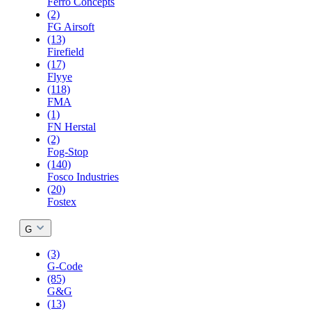
Ferro Concepts
(2)
FG Airsoft
(13)
Firefield
(17)
Flyye
(118)
FMA
(1)
FN Herstal
(2)
Fog-Stop
(140)
Fosco Industries
(20)
Fostex
G
(3)
G-Code
(85)
G&G
(13)