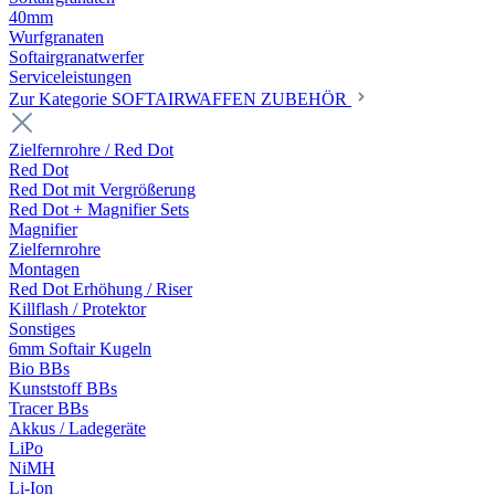
40mm
Wurfgranaten
Softairgranatwerfer
Serviceleistungen
Zur Kategorie SOFTAIRWAFFEN ZUBEHÖR
Zielfernrohre / Red Dot
Red Dot
Red Dot mit Vergrößerung
Red Dot + Magnifier Sets
Magnifier
Zielfernrohre
Montagen
Red Dot Erhöhung / Riser
Killflash / Protektor
Sonstiges
6mm Softair Kugeln
Bio BBs
Kunststoff BBs
Tracer BBs
Akkus / Ladegeräte
LiPo
NiMH
Li-Ion