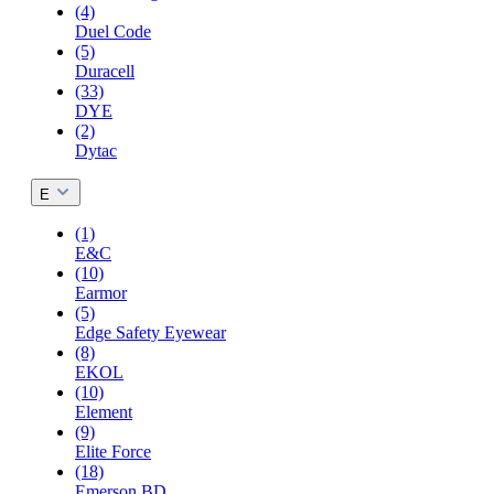
(4)
Duel Code
(5)
Duracell
(33)
DYE
(2)
Dytac
E
(1)
E&C
(10)
Earmor
(5)
Edge Safety Eyewear
(8)
EKOL
(10)
Element
(9)
Elite Force
(18)
Emerson BD