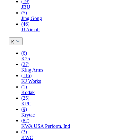
(19)
JBU
(5)
Jing Gong
(46)
JJ Airsoft
K
(6)
K25
(27)
King Arms
(116)
KJ Works
(1)
Kodak
(25)
KPP
(9)
Krytac
(82)
KWA USA Perform. Ind
(3)
KWC