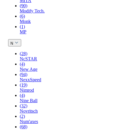
MITA
(90)
Modify Tech.
(6)
Monk
(1)
MP
N
(28)
NcSTAR
(4)
New Age
(94)
NexxSpeed
(19)
Nimrod
(4)
Nine Ball
(32)
Novritsch
(2)
Num'axes
(68)