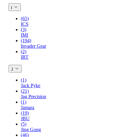
I
(65)
ICS
(3)
IMI
(194)
Invader Gear
(2)
IRT
J
(1)
Jack Pyke
(21)
Jag Precision
(1)
Jamara
(19)
JBU
(5)
Jing Gong
(46)