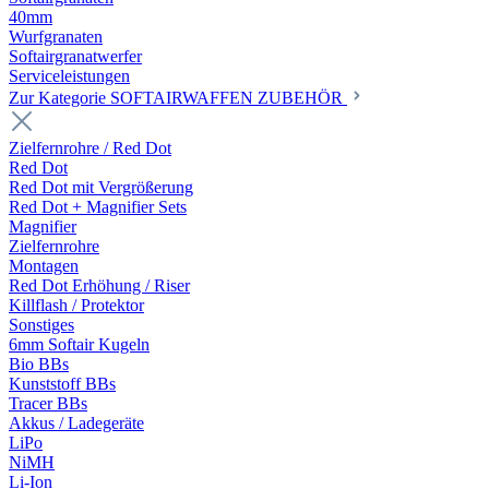
40mm
Wurfgranaten
Softairgranatwerfer
Serviceleistungen
Zur Kategorie SOFTAIRWAFFEN ZUBEHÖR
Zielfernrohre / Red Dot
Red Dot
Red Dot mit Vergrößerung
Red Dot + Magnifier Sets
Magnifier
Zielfernrohre
Montagen
Red Dot Erhöhung / Riser
Killflash / Protektor
Sonstiges
6mm Softair Kugeln
Bio BBs
Kunststoff BBs
Tracer BBs
Akkus / Ladegeräte
LiPo
NiMH
Li-Ion