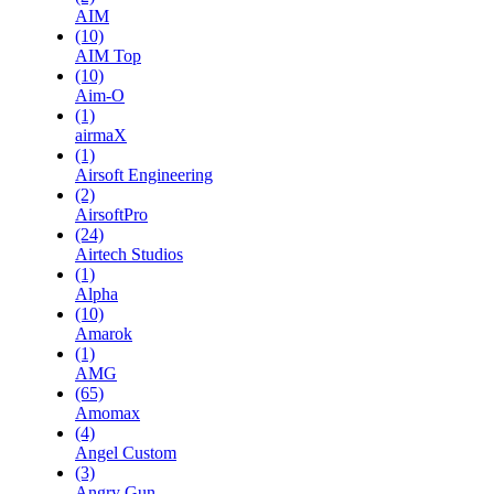
AIM
(10)
AIM Top
(10)
Aim-O
(1)
airmaX
(1)
Airsoft Engineering
(2)
AirsoftPro
(24)
Airtech Studios
(1)
Alpha
(10)
Amarok
(1)
AMG
(65)
Amomax
(4)
Angel Custom
(3)
Angry Gun