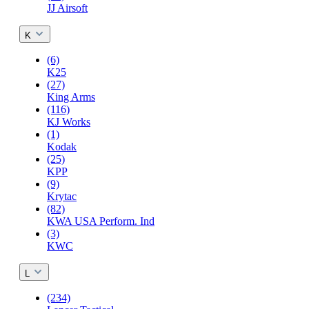
JJ Airsoft
K
(6)
K25
(27)
King Arms
(116)
KJ Works
(1)
Kodak
(25)
KPP
(9)
Krytac
(82)
KWA USA Perform. Ind
(3)
KWC
L
(234)