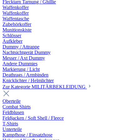
Flecktarn Tarnung / Ghillie
Waffenkoffer
Waffenkoffer
Waffentasche
Zubehörkoffer
Munitionskiste
Schlösser
Aufkleber
Dummy / Attrappe
Nachtsichtgerät Dummy
Messer / Axt Dummy
Andere Dummies
Markierung / Licht
Deathrags / Armbinden
Knicklichter / Helmlichter
Zur Kategorie MILITÄRBEKLEIDUNG
Oberteile
Combat Shirts
Feldblusen
Feldjacken / Soft Shell / Fleece
T-Shirts
Unterteile
Kampfhose / Einsatzhose