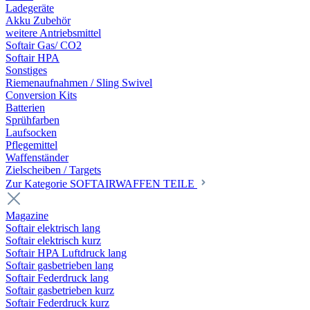
Ladegeräte
Akku Zubehör
weitere Antriebsmittel
Softair Gas/ CO2
Softair HPA
Sonstiges
Riemenaufnahmen / Sling Swivel
Conversion Kits
Batterien
Sprühfarben
Laufsocken
Pflegemittel
Waffenständer
Zielscheiben / Targets
Zur Kategorie SOFTAIRWAFFEN TEILE
Magazine
Softair elektrisch lang
Softair elektrisch kurz
Softair HPA Luftdruck lang
Softair gasbetrieben lang
Softair Federdruck lang
Softair gasbetrieben kurz
Softair Federdruck kurz