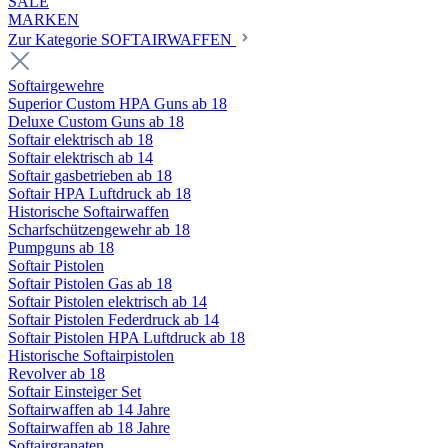
SALE
MARKEN
Zur Kategorie SOFTAIRWAFFEN
Softairgewehre
Superior Custom HPA Guns ab 18
Deluxe Custom Guns ab 18
Softair elektrisch ab 18
Softair elektrisch ab 14
Softair gasbetrieben ab 18
Softair HPA Luftdruck ab 18
Historische Softairwaffen
Scharfschützengewehr ab 18
Pumpguns ab 18
Softair Pistolen
Softair Pistolen Gas ab 18
Softair Pistolen elektrisch ab 14
Softair Pistolen Federdruck ab 14
Softair Pistolen HPA Luftdruck ab 18
Historische Softairpistolen
Revolver ab 18
Softair Einsteiger Set
Softairwaffen ab 14 Jahre
Softairwaffen ab 18 Jahre
Softairgranaten