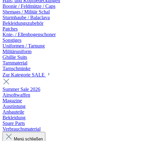
Hals- und Kopfbedeckungen
Boonie / Feldmütze / Caps
Shemags / Militär Schal
Sturmhaube / Balaclava
Bekleidungszubehör
Patches
Knie- / Ellenbogenschoner
Sonstiges
Uniformen / Tarnung
Militäruniform
Ghillie Suits
Tarnmaterial
Tarnschminke
Zur Kategorie SALE
Summer Sale 2026
Airsoftwaffen
Magazine
Ausrüstung
Anbauteile
Bekleidung
Spare Parts
Verbrauchsmaterial
Menü schließen