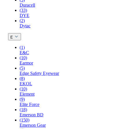
Duracell
(33)
DYE
(2)
Dytac
E
(1)
E&C
(10)
Earmor
(5)
Edge Safety Eyewear
(8)
EKOL
(10)
Element
(9)
Elite Force
(18)
Emerson BD
(150)
Emerson Gear