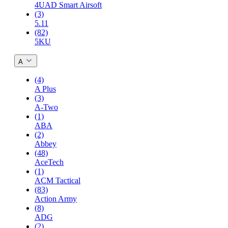
4UAD Smart Airsoft
(3)
5.11
(82)
5KU
A
(4)
A Plus
(3)
A-Two
(1)
ABA
(2)
Abbey
(48)
AceTech
(1)
ACM Tactical
(83)
Action Army
(8)
ADG
(2)