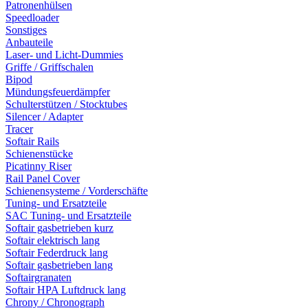
Patronenhülsen
Speedloader
Sonstiges
Anbauteile
Laser- und Licht-Dummies
Griffe / Griffschalen
Bipod
Mündungsfeuerdämpfer
Schulterstützen / Stocktubes
Silencer / Adapter
Tracer
Softair Rails
Schienenstücke
Picatinny Riser
Rail Panel Cover
Schienensysteme / Vorderschäfte
Tuning- und Ersatzteile
SAC Tuning- und Ersatzteile
Softair gasbetrieben kurz
Softair elektrisch lang
Softair Federdruck lang
Softair gasbetrieben lang
Softairgranaten
Softair HPA Luftdruck lang
Chrony / Chronograph