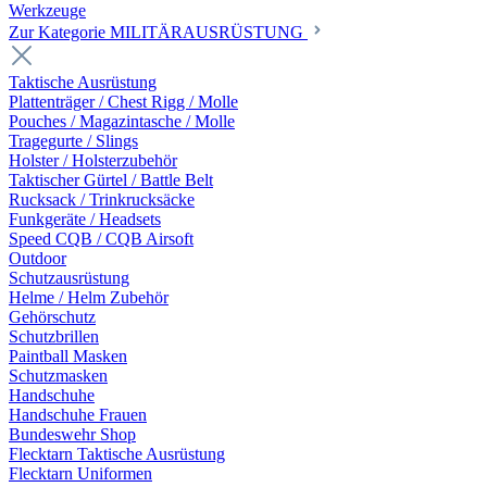
Werkzeuge
Zur Kategorie MILITÄRAUSRÜSTUNG
Taktische Ausrüstung
Plattenträger / Chest Rigg / Molle
Pouches / Magazintasche / Molle
Tragegurte / Slings
Holster / Holsterzubehör
Taktischer Gürtel / Battle Belt
Rucksack / Trinkrucksäcke
Funkgeräte / Headsets
Speed CQB / CQB Airsoft
Outdoor
Schutzausrüstung
Helme / Helm Zubehör
Gehörschutz
Schutzbrillen
Paintball Masken
Schutzmasken
Handschuhe
Handschuhe Frauen
Bundeswehr Shop
Flecktarn Taktische Ausrüstung
Flecktarn Uniformen