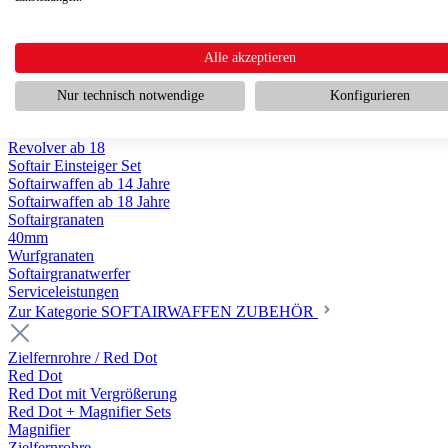
Scharfschützengewehr ab 18
Pumpguns ab 18
Softair Pistolen
Softair Pistolen Gas ab 18
Alle akzeptieren
Softair Pistolen elektrisch ab 14
Softair Pistolen Federdruck ab 14
Nur technisch notwendige
Konfigurieren
Softair Pistolen HPA Luftdruck ab 18
Historische Softairpistolen
Revolver ab 18
Softair Einsteiger Set
Softairwaffen ab 14 Jahre
Softairwaffen ab 18 Jahre
Softairgranaten
40mm
Wurfgranaten
Softairgranatwerfer
Serviceleistungen
Zur Kategorie SOFTAIRWAFFEN ZUBEHÖR
Zielfernrohre / Red Dot
Red Dot
Red Dot mit Vergrößerung
Red Dot + Magnifier Sets
Magnifier
Zielfernrohre