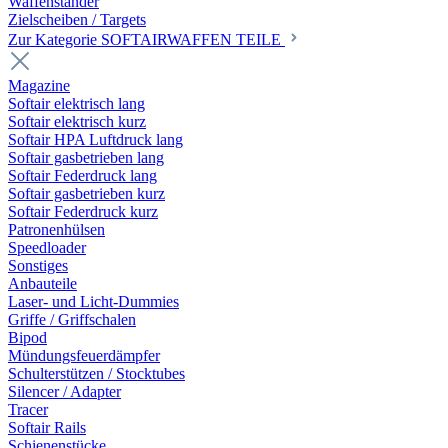
Waffenständer
Zielscheiben / Targets
Zur Kategorie SOFTAIRWAFFEN TEILE
Magazine
Softair elektrisch lang
Softair elektrisch kurz
Softair HPA Luftdruck lang
Softair gasbetrieben lang
Softair Federdruck lang
Softair gasbetrieben kurz
Softair Federdruck kurz
Patronenhülsen
Speedloader
Sonstiges
Anbauteile
Laser- und Licht-Dummies
Griffe / Griffschalen
Bipod
Mündungsfeuerdämpfer
Schulterstützen / Stocktubes
Silencer / Adapter
Tracer
Softair Rails
Schienenstücke