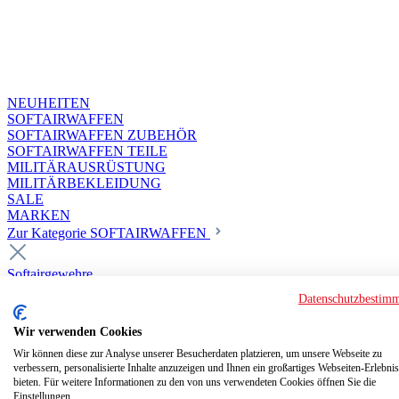
NEUHEITEN
SOFTAIRWAFFEN
SOFTAIRWAFFEN ZUBEHÖR
SOFTAIRWAFFEN TEILE
MILITÄRAUSRÜSTUNG
MILITÄRBEKLEIDUNG
SALE
MARKEN
Zur Kategorie SOFTAIRWAFFEN
Softairgewehre
Superior Custom HPA Guns ab 18
Datenschutzbestim
Deluxe Custom Guns ab 18
Softair elektrisch ab 18
Wir verwenden Cookies
Softair elektrisch ab 14
Softair gasbetrieben ab 18
Wir können diese zur Analyse unserer Besucherdaten platzieren, um unsere Webseite zu
verbessern, personalisierte Inhalte anzuzeigen und Ihnen ein großartiges Webseiten-Erlebnis
Softair HPA Luftdruck ab 18
bieten. Für weitere Informationen zu den von uns verwendeten Cookies öffnen Sie die
Historische Softairwaffen
Einstellungen.