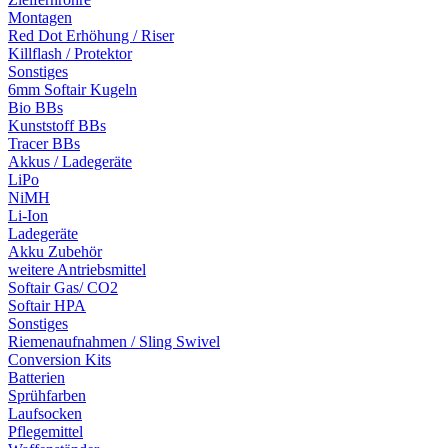
Montagen
Red Dot Erhöhung / Riser
Killflash / Protektor
Sonstiges
6mm Softair Kugeln
Bio BBs
Kunststoff BBs
Tracer BBs
Akkus / Ladegeräte
LiPo
NiMH
Li-Ion
Ladegeräte
Akku Zubehör
weitere Antriebsmittel
Softair Gas/ CO2
Softair HPA
Sonstiges
Riemenaufnahmen / Sling Swivel
Conversion Kits
Batterien
Sprühfarben
Laufsocken
Pflegemittel