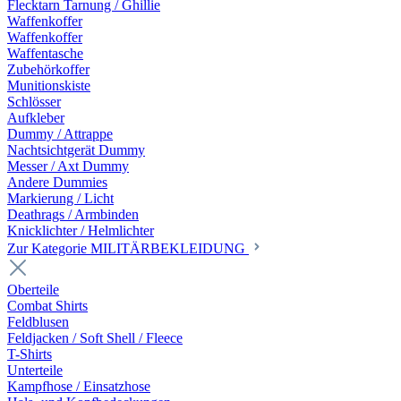
Flecktarn Tarnung / Ghillie
Waffenkoffer
Waffenkoffer
Waffentasche
Zubehörkoffer
Munitionskiste
Schlösser
Aufkleber
Dummy / Attrappe
Nachtsichtgerät Dummy
Messer / Axt Dummy
Andere Dummies
Markierung / Licht
Deathrags / Armbinden
Knicklichter / Helmlichter
Zur Kategorie MILITÄRBEKLEIDUNG
Oberteile
Combat Shirts
Feldblusen
Feldjacken / Soft Shell / Fleece
T-Shirts
Unterteile
Kampfhose / Einsatzhose