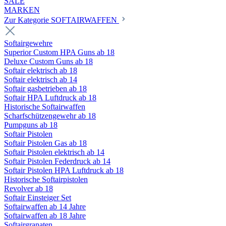
SALE
MARKEN
Zur Kategorie SOFTAIRWAFFEN
Softairgewehre
Superior Custom HPA Guns ab 18
Deluxe Custom Guns ab 18
Softair elektrisch ab 18
Softair elektrisch ab 14
Softair gasbetrieben ab 18
Softair HPA Luftdruck ab 18
Historische Softairwaffen
Scharfschützengewehr ab 18
Pumpguns ab 18
Softair Pistolen
Softair Pistolen Gas ab 18
Softair Pistolen elektrisch ab 14
Softair Pistolen Federdruck ab 14
Softair Pistolen HPA Luftdruck ab 18
Historische Softairpistolen
Revolver ab 18
Softair Einsteiger Set
Softairwaffen ab 14 Jahre
Softairwaffen ab 18 Jahre
Softairgranaten