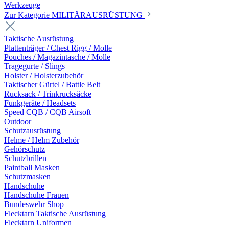
Werkzeuge
Zur Kategorie MILITÄRAUSRÜSTUNG
Taktische Ausrüstung
Plattenträger / Chest Rigg / Molle
Pouches / Magazintasche / Molle
Tragegurte / Slings
Holster / Holsterzubehör
Taktischer Gürtel / Battle Belt
Rucksack / Trinkrucksäcke
Funkgeräte / Headsets
Speed CQB / CQB Airsoft
Outdoor
Schutzausrüstung
Helme / Helm Zubehör
Gehörschutz
Schutzbrillen
Paintball Masken
Schutzmasken
Handschuhe
Handschuhe Frauen
Bundeswehr Shop
Flecktarn Taktische Ausrüstung
Flecktarn Uniformen