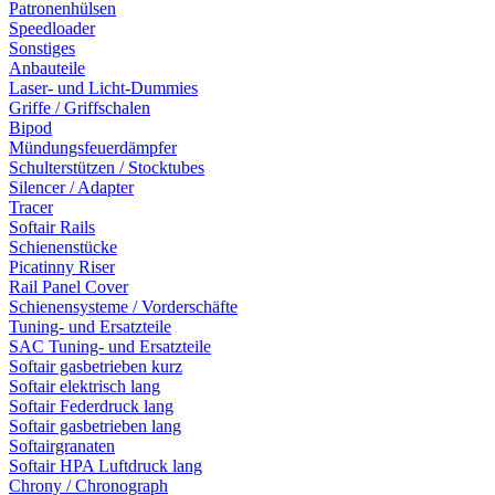
Patronenhülsen
Speedloader
Sonstiges
Anbauteile
Laser- und Licht-Dummies
Griffe / Griffschalen
Bipod
Mündungsfeuerdämpfer
Schulterstützen / Stocktubes
Silencer / Adapter
Tracer
Softair Rails
Schienenstücke
Picatinny Riser
Rail Panel Cover
Schienensysteme / Vorderschäfte
Tuning- und Ersatzteile
SAC Tuning- und Ersatzteile
Softair gasbetrieben kurz
Softair elektrisch lang
Softair Federdruck lang
Softair gasbetrieben lang
Softairgranaten
Softair HPA Luftdruck lang
Chrony / Chronograph