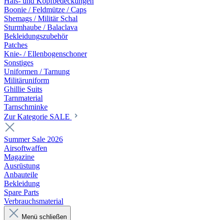
Hals- und Kopfbedeckungen
Boonie / Feldmütze / Caps
Shemags / Militär Schal
Sturmhaube / Balaclava
Bekleidungszubehör
Patches
Knie- / Ellenbogenschoner
Sonstiges
Uniformen / Tarnung
Militäruniform
Ghillie Suits
Tarnmaterial
Tarnschminke
Zur Kategorie SALE
Summer Sale 2026
Airsoftwaffen
Magazine
Ausrüstung
Anbauteile
Bekleidung
Spare Parts
Verbrauchsmaterial
Menü schließen