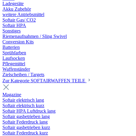
Ladegeräte
Akku Zubehör
weitere Antriebsmittel
Softair Gas/ CO2
Softair HPA
Sonstiges
Riemenaufnahmen / Sling Swivel
Conversion Kits
Batterien
Sprühfarben
Laufsocken
Pflegemittel
Waffenständer
Zielscheiben / Targets
Zur Kategorie SOFTAIRWAFFEN TEILE
Magazine
Softair elektrisch lang
Softair elektrisch kurz
Softair HPA Luftdruck lang
Softair gasbetrieben lang
Softair Federdruck lang
Softair gasbetrieben kurz
Softair Federdruck kurz