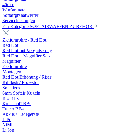
40mm
Wurfgranaten
Softairgranatwerfer
Serviceleistungen
Zur Kategorie SOFTAIRWAFFEN ZUBEHÖR
Zielfernrohre / Red Dot
Red Dot
Red Dot mit Vergrößerung
Red Dot + Magnifier Sets
Magnifier
Zielfernrohre
Montagen
Red Dot Erhöhung / Riser
Killflash / Protektor
Sonstiges
6mm Softair Kugeln
Bio BBs
Kunststoff BBs
Tracer BBs
Akkus / Ladegeräte
LiPo
NiMH
Li-Ion