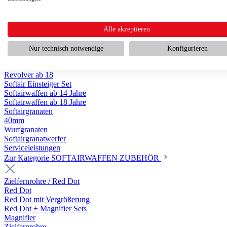
Scharfschützengewehr ab 18
Pumpguns ab 18
Softair Pistolen
Softair Pistolen Gas ab 18
Alle akzeptieren
Softair Pistolen elektrisch ab 14
Softair Pistolen Federdruck ab 14
Nur technisch notwendige
Konfigurieren
Softair Pistolen HPA Luftdruck ab 18
Historische Softairpistolen
Revolver ab 18
Softair Einsteiger Set
Softairwaffen ab 14 Jahre
Softairwaffen ab 18 Jahre
Softairgranaten
40mm
Wurfgranaten
Softairgranatwerfer
Serviceleistungen
Zur Kategorie SOFTAIRWAFFEN ZUBEHÖR
Zielfernrohre / Red Dot
Red Dot
Red Dot mit Vergrößerung
Red Dot + Magnifier Sets
Magnifier
Zielfernrohre