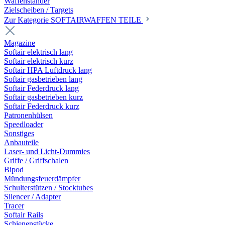
Waffenständer
Zielscheiben / Targets
Zur Kategorie SOFTAIRWAFFEN TEILE
Magazine
Softair elektrisch lang
Softair elektrisch kurz
Softair HPA Luftdruck lang
Softair gasbetrieben lang
Softair Federdruck lang
Softair gasbetrieben kurz
Softair Federdruck kurz
Patronenhülsen
Speedloader
Sonstiges
Anbauteile
Laser- und Licht-Dummies
Griffe / Griffschalen
Bipod
Mündungsfeuerdämpfer
Schulterstützen / Stocktubes
Silencer / Adapter
Tracer
Softair Rails
Schienenstücke