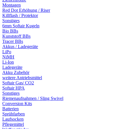
Montagen
Red Dot Erhöhung / Riser
Killflash / Protektor
Sonstiges
6mm Softair Kugeln
Bio BBs
Kunststoff BBs
Tracer BBs
Akkus / Ladegeräte
LiPo
NiMH
Li-Ion
Ladegeräte
Akku Zubehör
weitere Antriebsmittel
Softair Gas/ CO2
Softair HPA
Sonstiges
Riemenaufnahmen / Sling Swivel
Conversion Kits
Batterien
Sprühfarben
Laufsocken
Pflegemittel