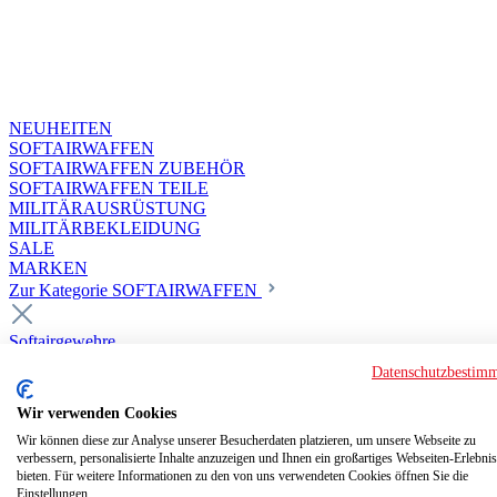
NEUHEITEN
SOFTAIRWAFFEN
SOFTAIRWAFFEN ZUBEHÖR
SOFTAIRWAFFEN TEILE
MILITÄRAUSRÜSTUNG
MILITÄRBEKLEIDUNG
SALE
MARKEN
Zur Kategorie SOFTAIRWAFFEN
Softairgewehre
Superior Custom HPA Guns ab 18
Datenschutzbestim
Deluxe Custom Guns ab 18
Softair elektrisch ab 18
Wir verwenden Cookies
Softair elektrisch ab 14
Softair gasbetrieben ab 18
Wir können diese zur Analyse unserer Besucherdaten platzieren, um unsere Webseite zu
verbessern, personalisierte Inhalte anzuzeigen und Ihnen ein großartiges Webseiten-Erlebnis
Softair HPA Luftdruck ab 18
bieten. Für weitere Informationen zu den von uns verwendeten Cookies öffnen Sie die
Historische Softairwaffen
Einstellungen.