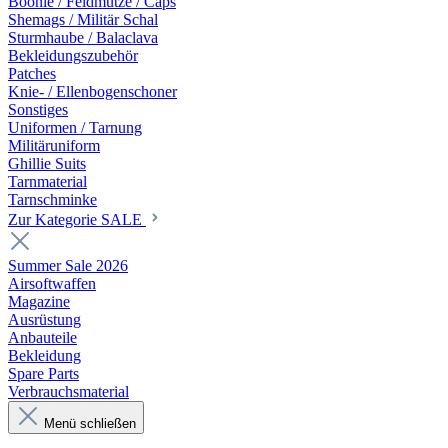
Boonie / Feldmütze / Caps
Shemags / Militär Schal
Sturmhaube / Balaclava
Bekleidungszubehör
Patches
Knie- / Ellenbogenschoner
Sonstiges
Uniformen / Tarnung
Militäruniform
Ghillie Suits
Tarnmaterial
Tarnschminke
Zur Kategorie SALE
Summer Sale 2026
Airsoftwaffen
Magazine
Ausrüstung
Anbauteile
Bekleidung
Spare Parts
Verbrauchsmaterial
Menü schließen