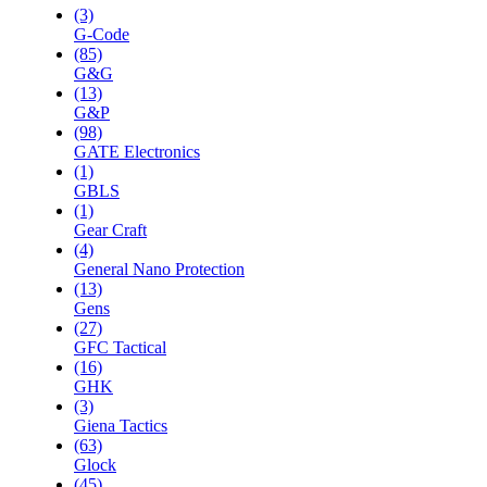
(3)
G-Code
(85)
G&G
(13)
G&P
(98)
GATE Electronics
(1)
GBLS
(1)
Gear Craft
(4)
General Nano Protection
(13)
Gens
(27)
GFC Tactical
(16)
GHK
(3)
Giena Tactics
(63)
Glock
(45)