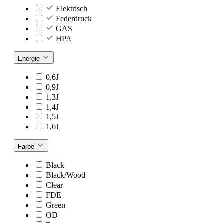
Elektrisch
Federdruck
GAS
HPA
Energie
0,6J
0,9J
1,3J
1,4J
1,5J
1,6J
Farbe
Black
Black/Wood
Clear
FDE
Green
OD