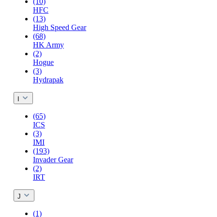
(10)
HFC
(13)
High Speed Gear
(68)
HK Army
(2)
Hogue
(3)
Hydrapak
I
(65)
ICS
(3)
IMI
(193)
Invader Gear
(2)
IRT
J
(1)