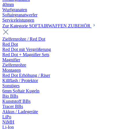
40mm
Wurfgranaten
Softairgranatwerfer
Serviceleistungen
Zur Kategorie SOFTAIRWAFFEN ZUBEHÖR
Zielfernrohre / Red Dot
Red Dot
Red Dot mit Vergrößerung
Red Dot + Magnifier Sets
Magnifier
Zielfernrohre
Montagen
Red Dot Erhöhung / Riser
Killflash / Protektor
Sonstiges
6mm Softair Kugeln
Bio BBs
Kunststoff BBs
Tracer BBs
Akkus / Ladegeräte
LiPo
NiMH
Li-Ion