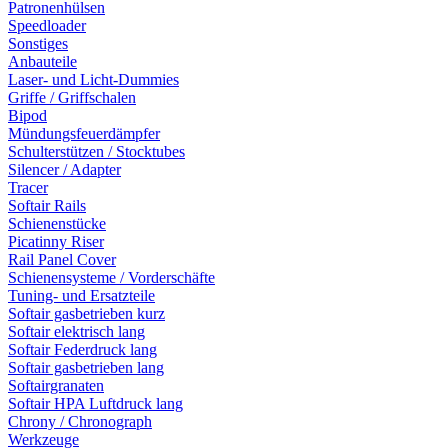
Patronenhülsen
Speedloader
Sonstiges
Anbauteile
Laser- und Licht-Dummies
Griffe / Griffschalen
Bipod
Mündungsfeuerdämpfer
Schulterstützen / Stocktubes
Silencer / Adapter
Tracer
Softair Rails
Schienenstücke
Picatinny Riser
Rail Panel Cover
Schienensysteme / Vorderschäfte
Tuning- und Ersatzteile
Softair gasbetrieben kurz
Softair elektrisch lang
Softair Federdruck lang
Softair gasbetrieben lang
Softairgranaten
Softair HPA Luftdruck lang
Chrony / Chronograph
Werkzeuge