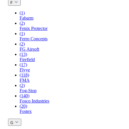
F
(1)
Fabarm
(2)
Fenix Protector
(1)
Ferro Concepts
(2)
FG Airsoft
(13)
Firefield
(17)
Flyye
(118)
FMA
(2)
Fog-Stop
(140)
Fosco Industries
(20)
Fostex
G