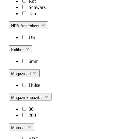
Rot
Schwarz
Tan
HPA Anschluss
US
Kaliber
6mm
Magazinart
Hülse
Magazinkapazität
30
200
Material