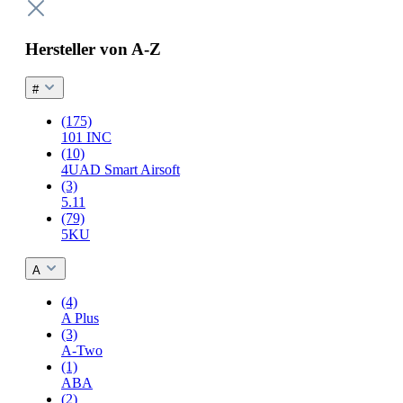
Hersteller von A-Z
#
(175)
101 INC
(10)
4UAD Smart Airsoft
(3)
5.11
(79)
5KU
A
(4)
A Plus
(3)
A-Two
(1)
ABA
(2)