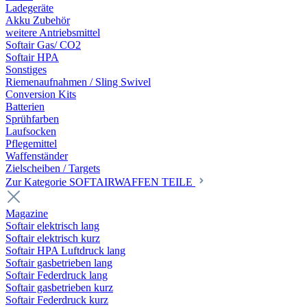
Ladegeräte
Akku Zubehör
weitere Antriebsmittel
Softair Gas/ CO2
Softair HPA
Sonstiges
Riemenaufnahmen / Sling Swivel
Conversion Kits
Batterien
Sprühfarben
Laufsocken
Pflegemittel
Waffenständer
Zielscheiben / Targets
Zur Kategorie SOFTAIRWAFFEN TEILE
Magazine
Softair elektrisch lang
Softair elektrisch kurz
Softair HPA Luftdruck lang
Softair gasbetrieben lang
Softair Federdruck lang
Softair gasbetrieben kurz
Softair Federdruck kurz