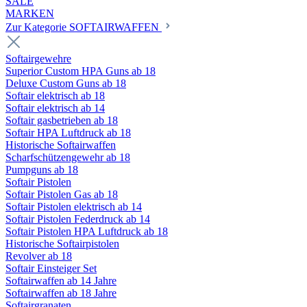
SALE
MARKEN
Zur Kategorie SOFTAIRWAFFEN
Softairgewehre
Superior Custom HPA Guns ab 18
Deluxe Custom Guns ab 18
Softair elektrisch ab 18
Softair elektrisch ab 14
Softair gasbetrieben ab 18
Softair HPA Luftdruck ab 18
Historische Softairwaffen
Scharfschützengewehr ab 18
Pumpguns ab 18
Softair Pistolen
Softair Pistolen Gas ab 18
Softair Pistolen elektrisch ab 14
Softair Pistolen Federdruck ab 14
Softair Pistolen HPA Luftdruck ab 18
Historische Softairpistolen
Revolver ab 18
Softair Einsteiger Set
Softairwaffen ab 14 Jahre
Softairwaffen ab 18 Jahre
Softairgranaten