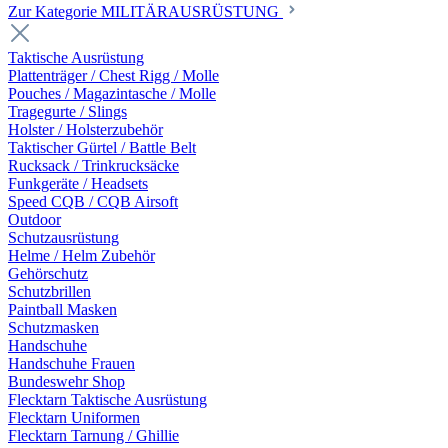
Zur Kategorie MILITÄRAUSRÜSTUNG
Taktische Ausrüstung
Plattenträger / Chest Rigg / Molle
Pouches / Magazintasche / Molle
Tragegurte / Slings
Holster / Holsterzubehör
Taktischer Gürtel / Battle Belt
Rucksack / Trinkrucksäcke
Funkgeräte / Headsets
Speed CQB / CQB Airsoft
Outdoor
Schutzausrüstung
Helme / Helm Zubehör
Gehörschutz
Schutzbrillen
Paintball Masken
Schutzmasken
Handschuhe
Handschuhe Frauen
Bundeswehr Shop
Flecktarn Taktische Ausrüstung
Flecktarn Uniformen
Flecktarn Tarnung / Ghillie