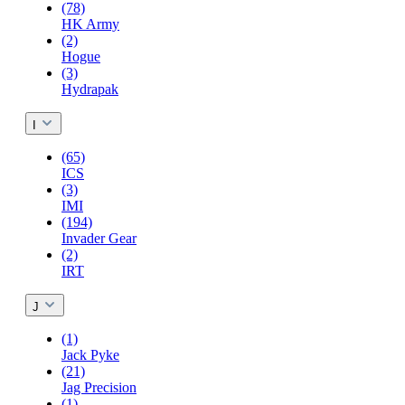
(78)
HK Army
(2)
Hogue
(3)
Hydrapak
I
(65)
ICS
(3)
IMI
(194)
Invader Gear
(2)
IRT
J
(1)
Jack Pyke
(21)
Jag Precision
(1)