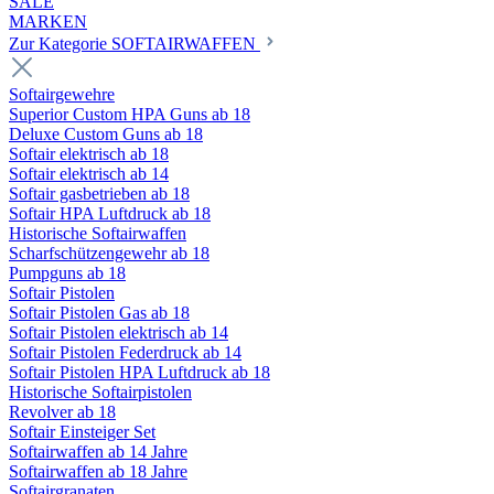
SALE
MARKEN
Zur Kategorie SOFTAIRWAFFEN
Softairgewehre
Superior Custom HPA Guns ab 18
Deluxe Custom Guns ab 18
Softair elektrisch ab 18
Softair elektrisch ab 14
Softair gasbetrieben ab 18
Softair HPA Luftdruck ab 18
Historische Softairwaffen
Scharfschützengewehr ab 18
Pumpguns ab 18
Softair Pistolen
Softair Pistolen Gas ab 18
Softair Pistolen elektrisch ab 14
Softair Pistolen Federdruck ab 14
Softair Pistolen HPA Luftdruck ab 18
Historische Softairpistolen
Revolver ab 18
Softair Einsteiger Set
Softairwaffen ab 14 Jahre
Softairwaffen ab 18 Jahre
Softairgranaten