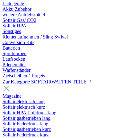
Ladegeräte
Akku Zubehör
weitere Antriebsmittel
Softair Gas/ CO2
Softair HPA
Sonstiges
Riemenaufnahmen / Sling Swivel
Conversion Kits
Batterien
Sprühfarben
Laufsocken
Pflegemittel
Waffenständer
Zielscheiben / Targets
Zur Kategorie SOFTAIRWAFFEN TEILE
Magazine
Softair elektrisch lang
Softair elektrisch kurz
Softair HPA Luftdruck lang
Softair gasbetrieben lang
Softair Federdruck lang
Softair gasbetrieben kurz
Softair Federdruck kurz