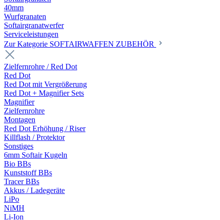
40mm
Wurfgranaten
Softairgranatwerfer
Serviceleistungen
Zur Kategorie SOFTAIRWAFFEN ZUBEHÖR
Zielfernrohre / Red Dot
Red Dot
Red Dot mit Vergrößerung
Red Dot + Magnifier Sets
Magnifier
Zielfernrohre
Montagen
Red Dot Erhöhung / Riser
Killflash / Protektor
Sonstiges
6mm Softair Kugeln
Bio BBs
Kunststoff BBs
Tracer BBs
Akkus / Ladegeräte
LiPo
NiMH
Li-Ion