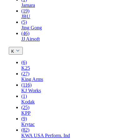
Jamara
(19)
JBU
(5)
Jing Gong
(46)
JJ Airsoft
K
(6)
K25
(27)
King Arms
(116)
KJ Works
(1)
Kodak
(25)
KPP
(9)
Krytac
(82)
KWA USA Perform. Ind