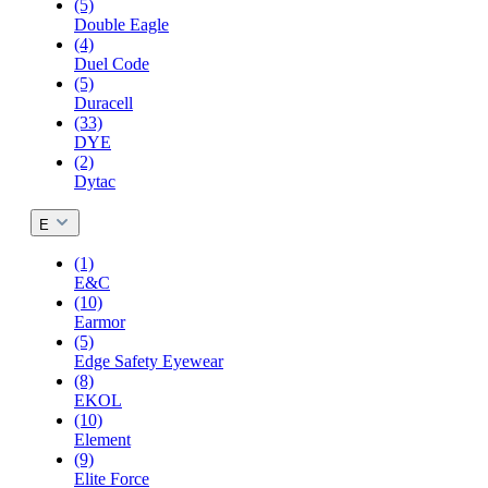
(5)
Double Eagle
(4)
Duel Code
(5)
Duracell
(33)
DYE
(2)
Dytac
E
(1)
E&C
(10)
Earmor
(5)
Edge Safety Eyewear
(8)
EKOL
(10)
Element
(9)
Elite Force