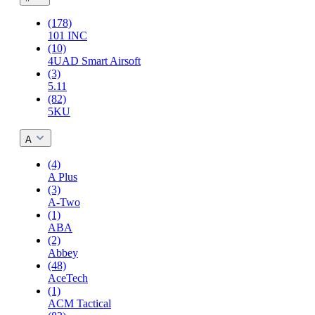
(178)
101 INC
(10)
4UAD Smart Airsoft
(3)
5.11
(82)
5KU
A
(4)
A Plus
(3)
A-Two
(1)
ABA
(2)
Abbey
(48)
AceTech
(1)
ACM Tactical