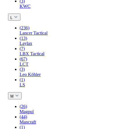
(3)
KWC
L
(236)
Lancer Tactical
(13)
Laylax
(7)
LBX Tactical
(67)
LCT
(3)
Leo Köhler
(1)
LS
M
(26)
Magpul
(44)
Mancraft
(1)