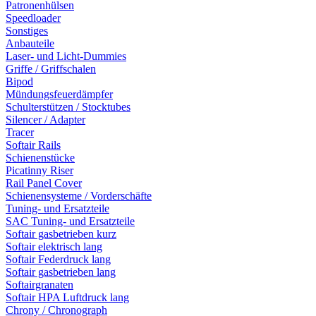
Patronenhülsen
Speedloader
Sonstiges
Anbauteile
Laser- und Licht-Dummies
Griffe / Griffschalen
Bipod
Mündungsfeuerdämpfer
Schulterstützen / Stocktubes
Silencer / Adapter
Tracer
Softair Rails
Schienenstücke
Picatinny Riser
Rail Panel Cover
Schienensysteme / Vorderschäfte
Tuning- und Ersatzteile
SAC Tuning- und Ersatzteile
Softair gasbetrieben kurz
Softair elektrisch lang
Softair Federdruck lang
Softair gasbetrieben lang
Softairgranaten
Softair HPA Luftdruck lang
Chrony / Chronograph