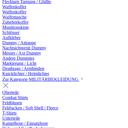
Flecktarn Tarnung / Ghillie
Waffenkoffer
Waffenkoffer
Waffentasche
Zubehörkoffer
Munitionskiste
Schlösser
Aufkleber
Dummy / Attrappe
Nachtsichtgerät Dummy
Messer / Axt Dummy
Andere Dummies
Markierung / Licht
Deathrags / Armbinden
Knicklichter / Helmlichter
Zur Kategorie MILITÄRBEKLEIDUNG
Oberteile
Combat Shirts
Feldblusen
Feldjacken / Soft Shell / Fleece
T-Shirts
Unterteile
Kampfhose / Einsatzhose