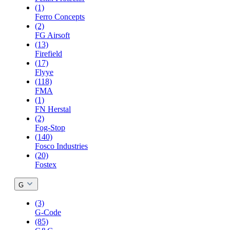
(1)
Ferro Concepts
(2)
FG Airsoft
(13)
Firefield
(17)
Flyye
(118)
FMA
(1)
FN Herstal
(2)
Fog-Stop
(140)
Fosco Industries
(20)
Fostex
G
(3)
G-Code
(85)