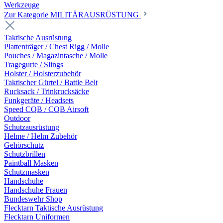
Werkzeuge
Zur Kategorie MILITÄRAUSRÜSTUNG
Taktische Ausrüstung
Plattenträger / Chest Rigg / Molle
Pouches / Magazintasche / Molle
Tragegurte / Slings
Holster / Holsterzubehör
Taktischer Gürtel / Battle Belt
Rucksack / Trinkrucksäcke
Funkgeräte / Headsets
Speed CQB / CQB Airsoft
Outdoor
Schutzausrüstung
Helme / Helm Zubehör
Gehörschutz
Schutzbrillen
Paintball Masken
Schutzmasken
Handschuhe
Handschuhe Frauen
Bundeswehr Shop
Flecktarn Taktische Ausrüstung
Flecktarn Uniformen