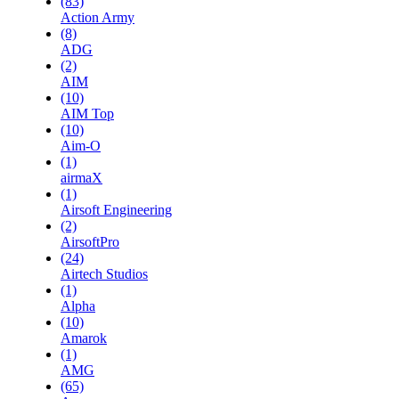
(83)
Action Army
(8)
ADG
(2)
AIM
(10)
AIM Top
(10)
Aim-O
(1)
airmaX
(1)
Airsoft Engineering
(2)
AirsoftPro
(24)
Airtech Studios
(1)
Alpha
(10)
Amarok
(1)
AMG
(65)