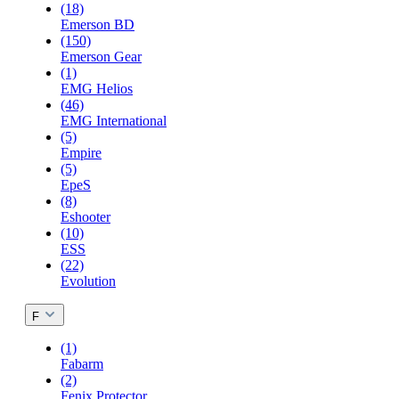
(18)
Emerson BD
(150)
Emerson Gear
(1)
EMG Helios
(46)
EMG International
(5)
Empire
(5)
EpeS
(8)
Eshooter
(10)
ESS
(22)
Evolution
F
(1)
Fabarm
(2)
Fenix Protector