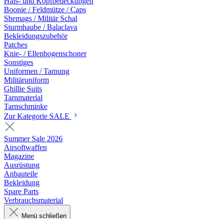
Hals- und Kopfbedeckungen
Boonie / Feldmütze / Caps
Shemags / Militär Schal
Sturmhaube / Balaclava
Bekleidungszubehör
Patches
Knie- / Ellenbogenschoner
Sonstiges
Uniformen / Tarnung
Militäruniform
Ghillie Suits
Tarnmaterial
Tarnschminke
Zur Kategorie SALE
Summer Sale 2026
Airsoftwaffen
Magazine
Ausrüstung
Anbauteile
Bekleidung
Spare Parts
Verbrauchsmaterial
Menü schließen