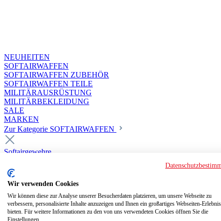
NEUHEITEN
SOFTAIRWAFFEN
SOFTAIRWAFFEN ZUBEHÖR
SOFTAIRWAFFEN TEILE
MILITÄRAUSRÜSTUNG
MILITÄRBEKLEIDUNG
SALE
MARKEN
Zur Kategorie SOFTAIRWAFFEN
Softairgewehre
Superior Custom HPA Guns ab 18
Datenschutzbestim
Deluxe Custom Guns ab 18
Softair elektrisch ab 18
Wir verwenden Cookies
Softair elektrisch ab 14
Softair gasbetrieben ab 18
Wir können diese zur Analyse unserer Besucherdaten platzieren, um unsere Webseite zu
verbessern, personalisierte Inhalte anzuzeigen und Ihnen ein großartiges Webseiten-Erlebnis
Softair HPA Luftdruck ab 18
bieten. Für weitere Informationen zu den von uns verwendeten Cookies öffnen Sie die
Historische Softairwaffen
Einstellungen.