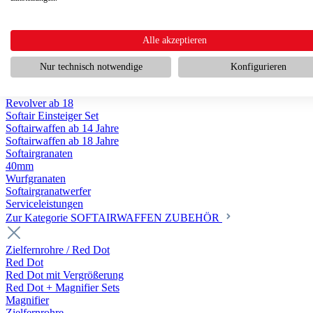
Scharfschützengewehr ab 18
Pumpguns ab 18
Softair Pistolen
Softair Pistolen Gas ab 18
Alle akzeptieren
Softair Pistolen elektrisch ab 14
Softair Pistolen Federdruck ab 14
Nur technisch notwendige
Konfigurieren
Softair Pistolen HPA Luftdruck ab 18
Historische Softairpistolen
Revolver ab 18
Softair Einsteiger Set
Softairwaffen ab 14 Jahre
Softairwaffen ab 18 Jahre
Softairgranaten
40mm
Wurfgranaten
Softairgranatwerfer
Serviceleistungen
Zur Kategorie SOFTAIRWAFFEN ZUBEHÖR
Zielfernrohre / Red Dot
Red Dot
Red Dot mit Vergrößerung
Red Dot + Magnifier Sets
Magnifier
Zielfernrohre