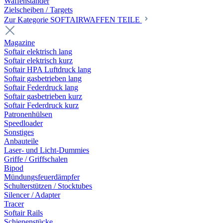
Waffenständer
Zielscheiben / Targets
Zur Kategorie SOFTAIRWAFFEN TEILE
Magazine
Softair elektrisch lang
Softair elektrisch kurz
Softair HPA Luftdruck lang
Softair gasbetrieben lang
Softair Federdruck lang
Softair gasbetrieben kurz
Softair Federdruck kurz
Patronenhülsen
Speedloader
Sonstiges
Anbauteile
Laser- und Licht-Dummies
Griffe / Griffschalen
Bipod
Mündungsfeuerdämpfer
Schulterstützen / Stocktubes
Silencer / Adapter
Tracer
Softair Rails
Schienenstücke