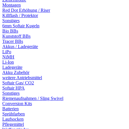
Montagen
Red Dot Erhöhung / Riser
Killflash / Protektor
Sonstiges
6mm Softair Kugeln
Bio BBs
Kunststoff BBs
Tracer BBs
Akkus / Ladegeräte
LiPo
NiMH
Li-Ion
Ladegeräte
Akku Zubehör
weitere Antriebsmittel
Softair Gas/ CO2
Softair HPA
Sonstiges
Riemenaufnahmen / Sling Swivel
Conversion Kits
Batterien
Sprühfarben
Laufsocken
Pflegemittel