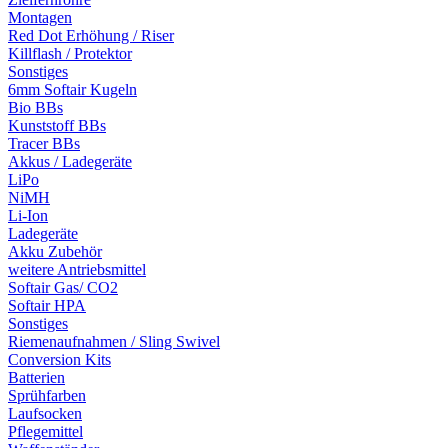
Montagen
Red Dot Erhöhung / Riser
Killflash / Protektor
Sonstiges
6mm Softair Kugeln
Bio BBs
Kunststoff BBs
Tracer BBs
Akkus / Ladegeräte
LiPo
NiMH
Li-Ion
Ladegeräte
Akku Zubehör
weitere Antriebsmittel
Softair Gas/ CO2
Softair HPA
Sonstiges
Riemenaufnahmen / Sling Swivel
Conversion Kits
Batterien
Sprühfarben
Laufsocken
Pflegemittel