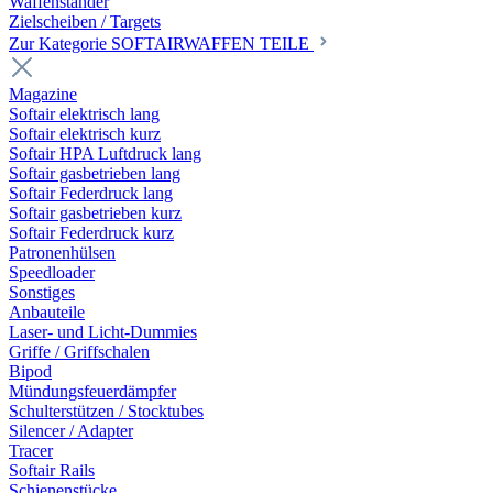
Waffenständer
Zielscheiben / Targets
Zur Kategorie SOFTAIRWAFFEN TEILE
Magazine
Softair elektrisch lang
Softair elektrisch kurz
Softair HPA Luftdruck lang
Softair gasbetrieben lang
Softair Federdruck lang
Softair gasbetrieben kurz
Softair Federdruck kurz
Patronenhülsen
Speedloader
Sonstiges
Anbauteile
Laser- und Licht-Dummies
Griffe / Griffschalen
Bipod
Mündungsfeuerdämpfer
Schulterstützen / Stocktubes
Silencer / Adapter
Tracer
Softair Rails
Schienenstücke