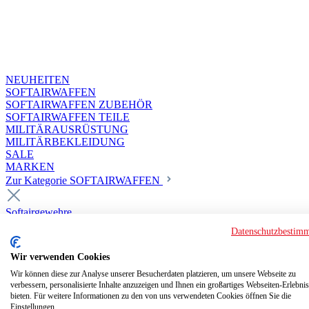
NEUHEITEN
SOFTAIRWAFFEN
SOFTAIRWAFFEN ZUBEHÖR
SOFTAIRWAFFEN TEILE
MILITÄRAUSRÜSTUNG
MILITÄRBEKLEIDUNG
SALE
MARKEN
Zur Kategorie SOFTAIRWAFFEN
Softairgewehre
Superior Custom HPA Guns ab 18
Datenschutzbestim
Deluxe Custom Guns ab 18
Softair elektrisch ab 18
Wir verwenden Cookies
Softair elektrisch ab 14
Softair gasbetrieben ab 18
Wir können diese zur Analyse unserer Besucherdaten platzieren, um unsere Webseite zu
verbessern, personalisierte Inhalte anzuzeigen und Ihnen ein großartiges Webseiten-Erlebnis
Softair HPA Luftdruck ab 18
bieten. Für weitere Informationen zu den von uns verwendeten Cookies öffnen Sie die
Historische Softairwaffen
Einstellungen.