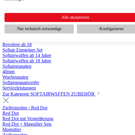
Scharfschützengewehr ab 18
Pumpguns ab 18
Softair Pistolen
Softair Pistolen Gas ab 18
Alle akzeptieren
Softair Pistolen elektrisch ab 14
Softair Pistolen Federdruck ab 14
Nur technisch notwendige
Konfigurieren
Softair Pistolen HPA Luftdruck ab 18
Historische Softairpistolen
Revolver ab 18
Softair Einsteiger Set
Softairwaffen ab 14 Jahre
Softairwaffen ab 18 Jahre
Softairgranaten
40mm
Wurfgranaten
Softairgranatwerfer
Serviceleistungen
Zur Kategorie SOFTAIRWAFFEN ZUBEHÖR
Zielfernrohre / Red Dot
Red Dot
Red Dot mit Vergrößerung
Red Dot + Magnifier Sets
Magnifier
Zielfernrohre