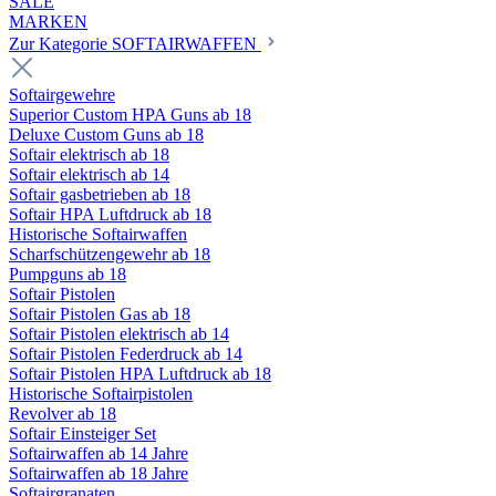
SALE
MARKEN
Zur Kategorie SOFTAIRWAFFEN
Softairgewehre
Superior Custom HPA Guns ab 18
Deluxe Custom Guns ab 18
Softair elektrisch ab 18
Softair elektrisch ab 14
Softair gasbetrieben ab 18
Softair HPA Luftdruck ab 18
Historische Softairwaffen
Scharfschützengewehr ab 18
Pumpguns ab 18
Softair Pistolen
Softair Pistolen Gas ab 18
Softair Pistolen elektrisch ab 14
Softair Pistolen Federdruck ab 14
Softair Pistolen HPA Luftdruck ab 18
Historische Softairpistolen
Revolver ab 18
Softair Einsteiger Set
Softairwaffen ab 14 Jahre
Softairwaffen ab 18 Jahre
Softairgranaten