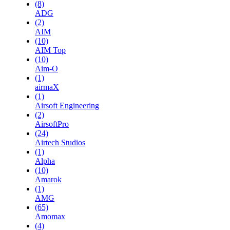
(8)
ADG
(2)
AIM
(10)
AIM Top
(10)
Aim-O
(1)
airmaX
(1)
Airsoft Engineering
(2)
AirsoftPro
(24)
Airtech Studios
(1)
Alpha
(10)
Amarok
(1)
AMG
(65)
Amomax
(4)