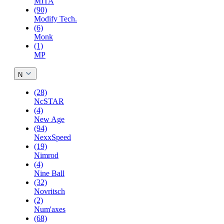
MITA
(90)
Modify Tech.
(6)
Monk
(1)
MP
N
(28)
NcSTAR
(4)
New Age
(94)
NexxSpeed
(19)
Nimrod
(4)
Nine Ball
(32)
Novritsch
(2)
Num'axes
(68)