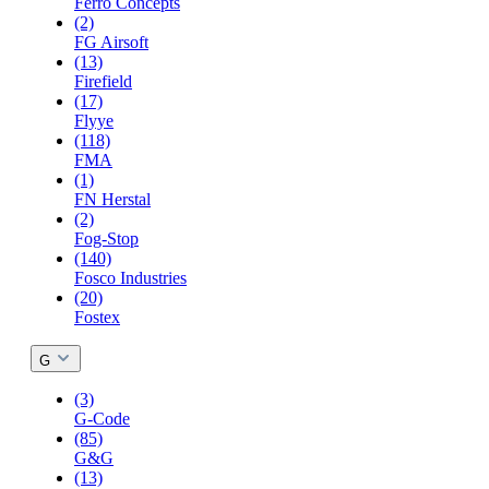
Ferro Concepts
(2)
FG Airsoft
(13)
Firefield
(17)
Flyye
(118)
FMA
(1)
FN Herstal
(2)
Fog-Stop
(140)
Fosco Industries
(20)
Fostex
G
(3)
G-Code
(85)
G&G
(13)