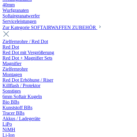
40mm
Wurfgranaten
Softairgranatwerfer
Serviceleistungen
Zur Kategorie SOFTAIRWAFFEN ZUBEHÖR
Zielfernrohre / Red Dot
Red Dot
Red Dot mit Vergrößerung
Red Dot + Magnifier Sets
Magnifier
Zielfernrohre
Montagen
Red Dot Erhöhung / Riser
Killflash / Protektor
Sonstiges
6mm Softair Kugeln
Bio BBs
Kunststoff BBs
Tracer BBs
Akkus / Ladegeräte
LiPo
NiMH
Li-Ion