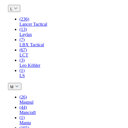
L
(236)
Lancer Tactical
(13)
Laylax
(7)
LBX Tactical
(67)
LCT
(3)
Leo Köhler
(1)
LS
M
(26)
Magpul
(44)
Mancraft
(1)
Manta
(165)