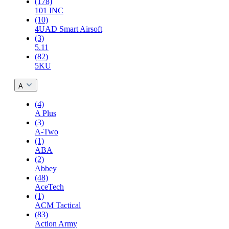
(178)
101 INC
(10)
4UAD Smart Airsoft
(3)
5.11
(82)
5KU
A
(4)
A Plus
(3)
A-Two
(1)
ABA
(2)
Abbey
(48)
AceTech
(1)
ACM Tactical
(83)
Action Army