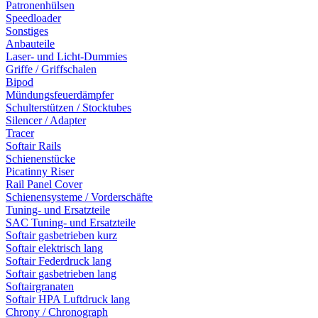
Patronenhülsen
Speedloader
Sonstiges
Anbauteile
Laser- und Licht-Dummies
Griffe / Griffschalen
Bipod
Mündungsfeuerdämpfer
Schulterstützen / Stocktubes
Silencer / Adapter
Tracer
Softair Rails
Schienenstücke
Picatinny Riser
Rail Panel Cover
Schienensysteme / Vorderschäfte
Tuning- und Ersatzteile
SAC Tuning- und Ersatzteile
Softair gasbetrieben kurz
Softair elektrisch lang
Softair Federdruck lang
Softair gasbetrieben lang
Softairgranaten
Softair HPA Luftdruck lang
Chrony / Chronograph