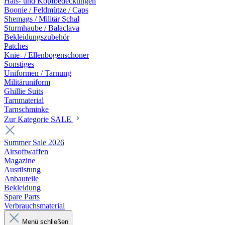
Hals- und Kopfbedeckungen
Boonie / Feldmütze / Caps
Shemags / Militär Schal
Sturmhaube / Balaclava
Bekleidungszubehör
Patches
Knie- / Ellenbogenschoner
Sonstiges
Uniformen / Tarnung
Militäruniform
Ghillie Suits
Tarnmaterial
Tarnschminke
Zur Kategorie SALE
Summer Sale 2026
Airsoftwaffen
Magazine
Ausrüstung
Anbauteile
Bekleidung
Spare Parts
Verbrauchsmaterial
Menü schließen