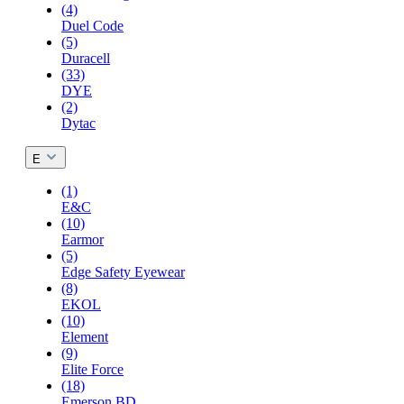
(4)
Duel Code
(5)
Duracell
(33)
DYE
(2)
Dytac
E
(1)
E&C
(10)
Earmor
(5)
Edge Safety Eyewear
(8)
EKOL
(10)
Element
(9)
Elite Force
(18)
Emerson BD