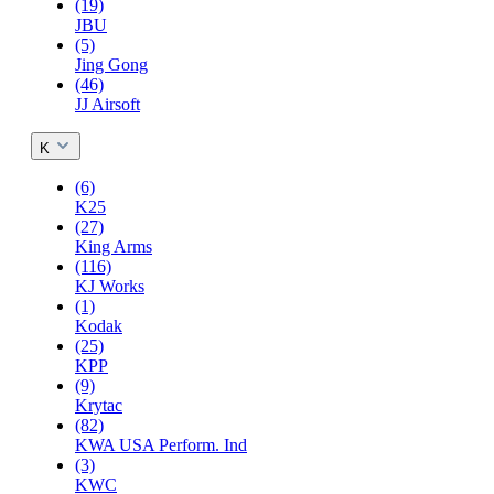
(19)
JBU
(5)
Jing Gong
(46)
JJ Airsoft
K
(6)
K25
(27)
King Arms
(116)
KJ Works
(1)
Kodak
(25)
KPP
(9)
Krytac
(82)
KWA USA Perform. Ind
(3)
KWC