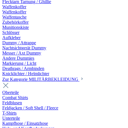
Flecktarn Tarnung / Ghillie
Waffenkoffer
Waffenkoffer
Waffentasche
Zubehörkoffer
Munitionskiste
Schlösser
Aufkleber
Dummy / Attrappe
Nachtsichtgerät Dummy
Messer / Axt Dummy
Andere Dummies
Markierung / Licht
Deathrags / Armbinden
Knicklichter / Helmlichter
Zur Kategorie MILITÄRBEKLEIDUNG
Oberteile
Combat Shirts
Feldblusen
Feldjacken / Soft Shell / Fleece
T-Shirts
Unterteile
Kampfhose / Einsatzhose