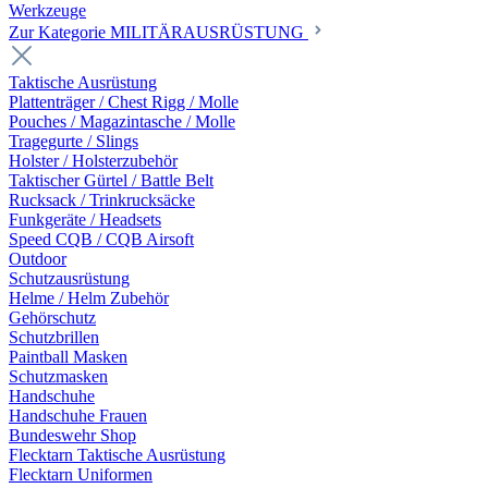
Werkzeuge
Zur Kategorie MILITÄRAUSRÜSTUNG
Taktische Ausrüstung
Plattenträger / Chest Rigg / Molle
Pouches / Magazintasche / Molle
Tragegurte / Slings
Holster / Holsterzubehör
Taktischer Gürtel / Battle Belt
Rucksack / Trinkrucksäcke
Funkgeräte / Headsets
Speed CQB / CQB Airsoft
Outdoor
Schutzausrüstung
Helme / Helm Zubehör
Gehörschutz
Schutzbrillen
Paintball Masken
Schutzmasken
Handschuhe
Handschuhe Frauen
Bundeswehr Shop
Flecktarn Taktische Ausrüstung
Flecktarn Uniformen