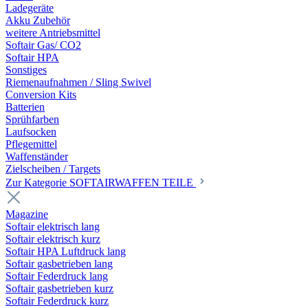
Ladegeräte
Akku Zubehör
weitere Antriebsmittel
Softair Gas/ CO2
Softair HPA
Sonstiges
Riemenaufnahmen / Sling Swivel
Conversion Kits
Batterien
Sprühfarben
Laufsocken
Pflegemittel
Waffenständer
Zielscheiben / Targets
Zur Kategorie SOFTAIRWAFFEN TEILE
Magazine
Softair elektrisch lang
Softair elektrisch kurz
Softair HPA Luftdruck lang
Softair gasbetrieben lang
Softair Federdruck lang
Softair gasbetrieben kurz
Softair Federdruck kurz