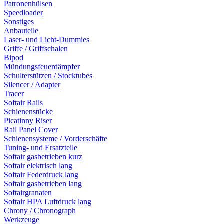
Patronenhülsen
Speedloader
Sonstiges
Anbauteile
Laser- und Licht-Dummies
Griffe / Griffschalen
Bipod
Mündungsfeuerdämpfer
Schulterstützen / Stocktubes
Silencer / Adapter
Tracer
Softair Rails
Schienenstücke
Picatinny Riser
Rail Panel Cover
Schienensysteme / Vorderschäfte
Tuning- und Ersatzteile
Softair gasbetrieben kurz
Softair elektrisch lang
Softair Federdruck lang
Softair gasbetrieben lang
Softairgranaten
Softair HPA Luftdruck lang
Chrony / Chronograph
Werkzeuge