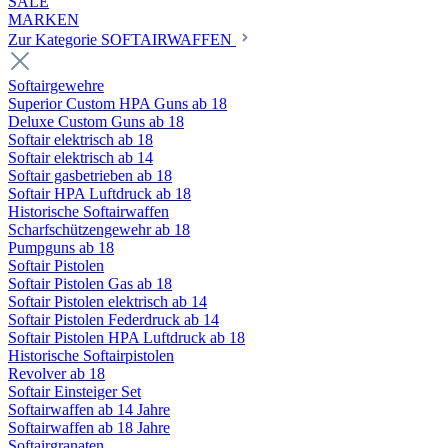
SALE
MARKEN
Zur Kategorie SOFTAIRWAFFEN
Softairgewehre
Superior Custom HPA Guns ab 18
Deluxe Custom Guns ab 18
Softair elektrisch ab 18
Softair elektrisch ab 14
Softair gasbetrieben ab 18
Softair HPA Luftdruck ab 18
Historische Softairwaffen
Scharfschützengewehr ab 18
Pumpguns ab 18
Softair Pistolen
Softair Pistolen Gas ab 18
Softair Pistolen elektrisch ab 14
Softair Pistolen Federdruck ab 14
Softair Pistolen HPA Luftdruck ab 18
Historische Softairpistolen
Revolver ab 18
Softair Einsteiger Set
Softairwaffen ab 14 Jahre
Softairwaffen ab 18 Jahre
Softairgranaten