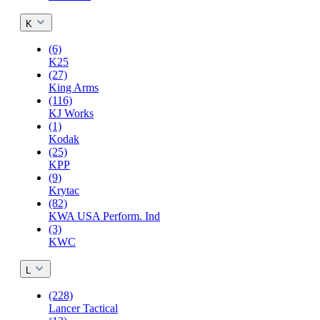
K
(6)
K25
(27)
King Arms
(116)
KJ Works
(1)
Kodak
(25)
KPP
(9)
Krytac
(82)
KWA USA Perform. Ind
(3)
KWC
L
(228)
Lancer Tactical