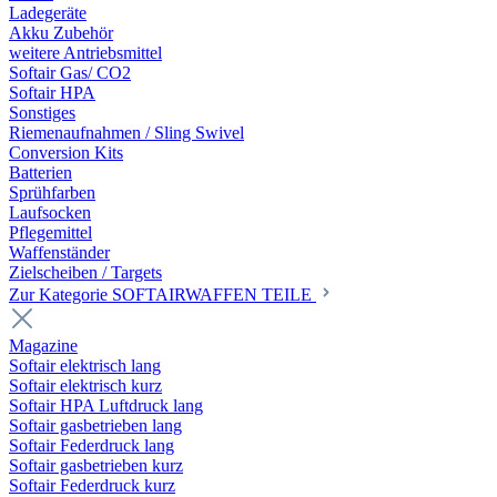
Ladegeräte
Akku Zubehör
weitere Antriebsmittel
Softair Gas/ CO2
Softair HPA
Sonstiges
Riemenaufnahmen / Sling Swivel
Conversion Kits
Batterien
Sprühfarben
Laufsocken
Pflegemittel
Waffenständer
Zielscheiben / Targets
Zur Kategorie SOFTAIRWAFFEN TEILE
Magazine
Softair elektrisch lang
Softair elektrisch kurz
Softair HPA Luftdruck lang
Softair gasbetrieben lang
Softair Federdruck lang
Softair gasbetrieben kurz
Softair Federdruck kurz