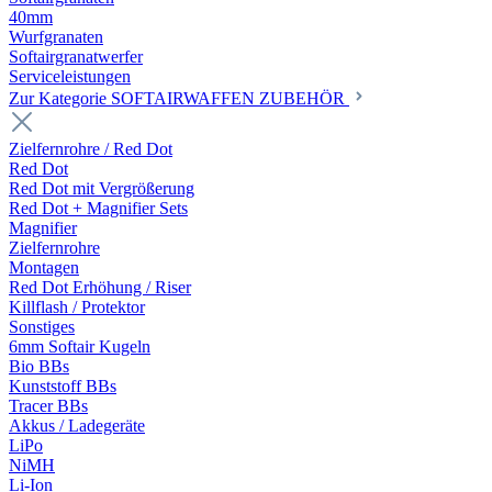
40mm
Wurfgranaten
Softairgranatwerfer
Serviceleistungen
Zur Kategorie SOFTAIRWAFFEN ZUBEHÖR
Zielfernrohre / Red Dot
Red Dot
Red Dot mit Vergrößerung
Red Dot + Magnifier Sets
Magnifier
Zielfernrohre
Montagen
Red Dot Erhöhung / Riser
Killflash / Protektor
Sonstiges
6mm Softair Kugeln
Bio BBs
Kunststoff BBs
Tracer BBs
Akkus / Ladegeräte
LiPo
NiMH
Li-Ion