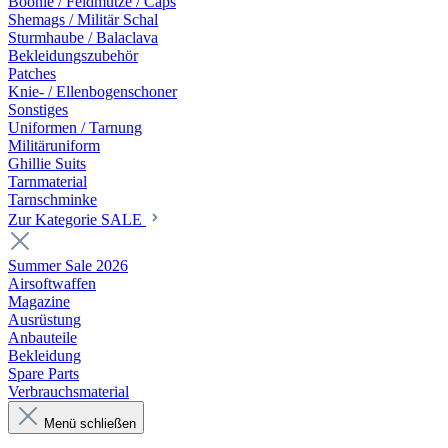
Boonie / Feldmütze / Caps
Shemags / Militär Schal
Sturmhaube / Balaclava
Bekleidungszubehör
Patches
Knie- / Ellenbogenschoner
Sonstiges
Uniformen / Tarnung
Militäruniform
Ghillie Suits
Tarnmaterial
Tarnschminke
Zur Kategorie SALE
Summer Sale 2026
Airsoftwaffen
Magazine
Ausrüstung
Anbauteile
Bekleidung
Spare Parts
Verbrauchsmaterial
Menü schließen