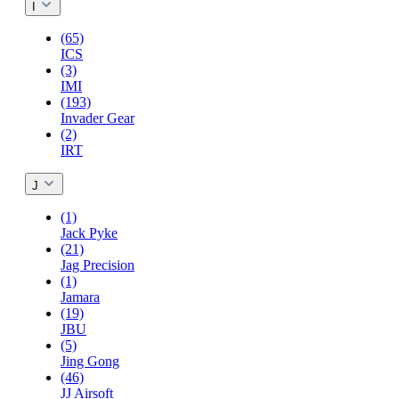
I
(65)
ICS
(3)
IMI
(193)
Invader Gear
(2)
IRT
J
(1)
Jack Pyke
(21)
Jag Precision
(1)
Jamara
(19)
JBU
(5)
Jing Gong
(46)
JJ Airsoft