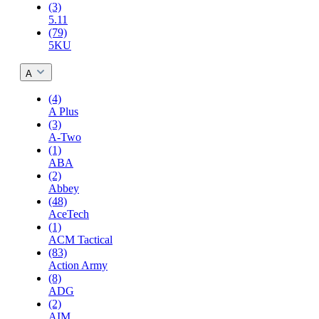
(3)
5.11
(79)
5KU
A
(4)
A Plus
(3)
A-Two
(1)
ABA
(2)
Abbey
(48)
AceTech
(1)
ACM Tactical
(83)
Action Army
(8)
ADG
(2)
AIM