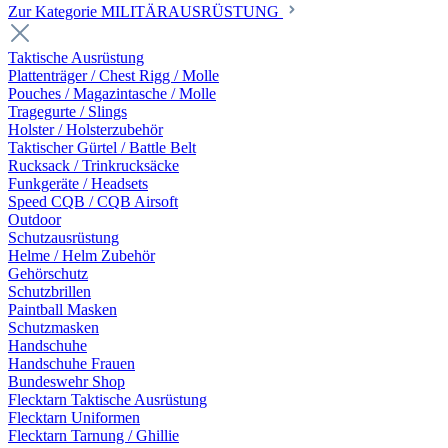
Zur Kategorie MILITÄRAUSRÜSTUNG
Taktische Ausrüstung
Plattenträger / Chest Rigg / Molle
Pouches / Magazintasche / Molle
Tragegurte / Slings
Holster / Holsterzubehör
Taktischer Gürtel / Battle Belt
Rucksack / Trinkrucksäcke
Funkgeräte / Headsets
Speed CQB / CQB Airsoft
Outdoor
Schutzausrüstung
Helme / Helm Zubehör
Gehörschutz
Schutzbrillen
Paintball Masken
Schutzmasken
Handschuhe
Handschuhe Frauen
Bundeswehr Shop
Flecktarn Taktische Ausrüstung
Flecktarn Uniformen
Flecktarn Tarnung / Ghillie