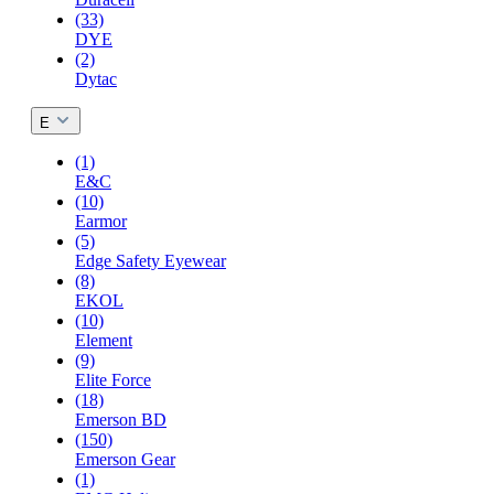
(33)
DYE
(2)
Dytac
E
(1)
E&C
(10)
Earmor
(5)
Edge Safety Eyewear
(8)
EKOL
(10)
Element
(9)
Elite Force
(18)
Emerson BD
(150)
Emerson Gear
(1)