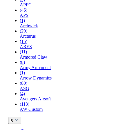
APFG
(46)
APS
(1)
Archwick
(29)
Arcturus
(15)
ARES
(11)
Armored Claw
(8)
Army Armament
(1)
Arrow Dynamics
(80)
ASG
(4)
Avengers Airsoft
(113)
AW Custom
B