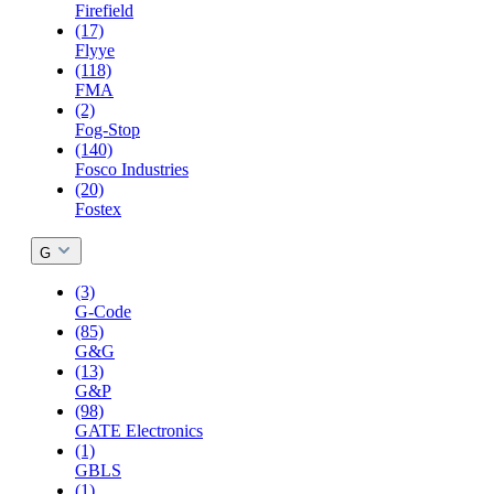
Firefield
(17)
Flyye
(118)
FMA
(2)
Fog-Stop
(140)
Fosco Industries
(20)
Fostex
G
(3)
G-Code
(85)
G&G
(13)
G&P
(98)
GATE Electronics
(1)
GBLS
(1)