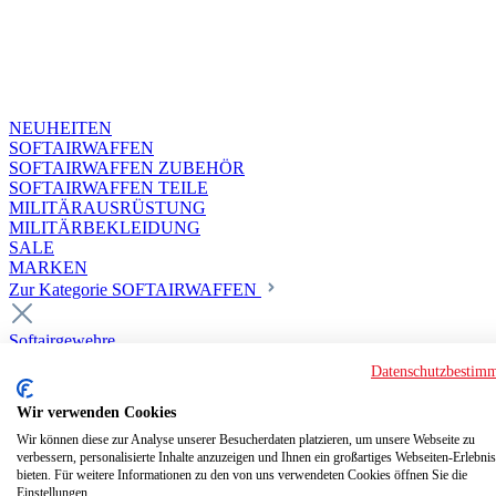
NEUHEITEN
SOFTAIRWAFFEN
SOFTAIRWAFFEN ZUBEHÖR
SOFTAIRWAFFEN TEILE
MILITÄRAUSRÜSTUNG
MILITÄRBEKLEIDUNG
SALE
MARKEN
Zur Kategorie SOFTAIRWAFFEN
Softairgewehre
Superior Custom HPA Guns ab 18
Datenschutzbestim
Deluxe Custom Guns ab 18
Softair elektrisch ab 18
Wir verwenden Cookies
Softair elektrisch ab 14
Softair gasbetrieben ab 18
Wir können diese zur Analyse unserer Besucherdaten platzieren, um unsere Webseite zu
verbessern, personalisierte Inhalte anzuzeigen und Ihnen ein großartiges Webseiten-Erlebnis
Softair HPA Luftdruck ab 18
bieten. Für weitere Informationen zu den von uns verwendeten Cookies öffnen Sie die
Historische Softairwaffen
Einstellungen.