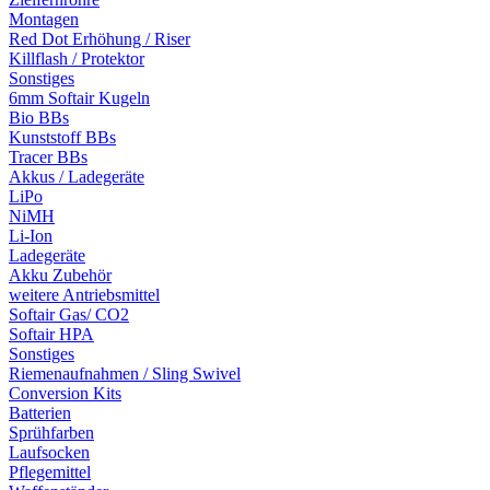
Montagen
Red Dot Erhöhung / Riser
Killflash / Protektor
Sonstiges
6mm Softair Kugeln
Bio BBs
Kunststoff BBs
Tracer BBs
Akkus / Ladegeräte
LiPo
NiMH
Li-Ion
Ladegeräte
Akku Zubehör
weitere Antriebsmittel
Softair Gas/ CO2
Softair HPA
Sonstiges
Riemenaufnahmen / Sling Swivel
Conversion Kits
Batterien
Sprühfarben
Laufsocken
Pflegemittel