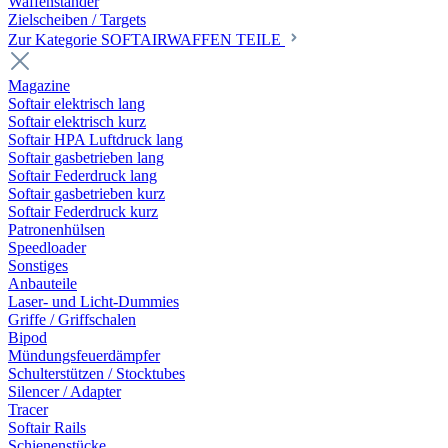
Waffenständer
Zielscheiben / Targets
Zur Kategorie SOFTAIRWAFFEN TEILE
Magazine
Softair elektrisch lang
Softair elektrisch kurz
Softair HPA Luftdruck lang
Softair gasbetrieben lang
Softair Federdruck lang
Softair gasbetrieben kurz
Softair Federdruck kurz
Patronenhülsen
Speedloader
Sonstiges
Anbauteile
Laser- und Licht-Dummies
Griffe / Griffschalen
Bipod
Mündungsfeuerdämpfer
Schulterstützen / Stocktubes
Silencer / Adapter
Tracer
Softair Rails
Schienenstücke