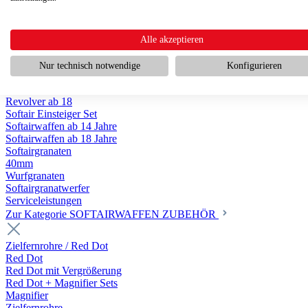
Scharfschützengewehr ab 18
Pumpguns ab 18
Softair Pistolen
Softair Pistolen Gas ab 18
Alle akzeptieren
Softair Pistolen elektrisch ab 14
Softair Pistolen Federdruck ab 14
Nur technisch notwendige
Konfigurieren
Softair Pistolen HPA Luftdruck ab 18
Historische Softairpistolen
Revolver ab 18
Softair Einsteiger Set
Softairwaffen ab 14 Jahre
Softairwaffen ab 18 Jahre
Softairgranaten
40mm
Wurfgranaten
Softairgranatwerfer
Serviceleistungen
Zur Kategorie SOFTAIRWAFFEN ZUBEHÖR
Zielfernrohre / Red Dot
Red Dot
Red Dot mit Vergrößerung
Red Dot + Magnifier Sets
Magnifier
Zielfernrohre