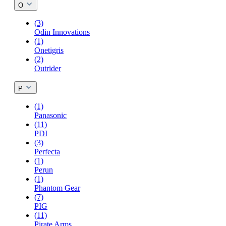
O
(3)
Odin Innovations
(1)
Onetigris
(2)
Outrider
P
(1)
Panasonic
(11)
PDI
(3)
Perfecta
(1)
Perun
(1)
Phantom Gear
(7)
PIG
(11)
Pirate Arms