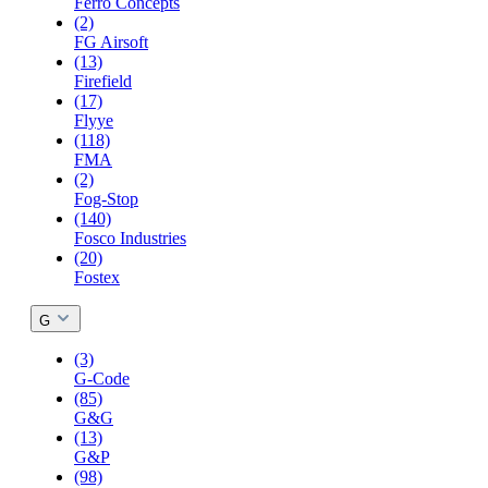
Ferro Concepts
(2)
FG Airsoft
(13)
Firefield
(17)
Flyye
(118)
FMA
(2)
Fog-Stop
(140)
Fosco Industries
(20)
Fostex
G
(3)
G-Code
(85)
G&G
(13)
G&P
(98)