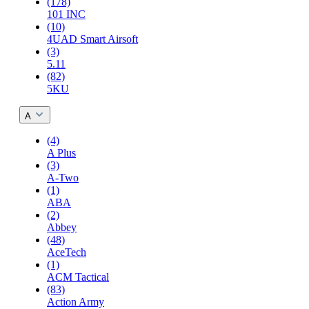
(178)
101 INC
(10)
4UAD Smart Airsoft
(3)
5.11
(82)
5KU
A
(4)
A Plus
(3)
A-Two
(1)
ABA
(2)
Abbey
(48)
AceTech
(1)
ACM Tactical
(83)
Action Army