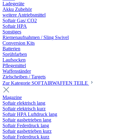
Ladegeräte
Akku Zubehör
weitere Antriebsmittel
Softair Gas/ CO2
Softair HPA
Sonstiges
Riemenaufnahmen / Sling Swivel
Conversion Kits
Batterien
Sprühfarben
Laufsocken
Pflegemittel
Waffenständer
Zielscheiben / Targets
Zur Kategorie SOFTAIRWAFFEN TEILE
Magazine
Softair elektrisch lang
Softair elektrisch kurz
Softair HPA Luftdruck lang
Softair gasbetrieben lang
Softair Federdruck lang
Softair gasbetrieben kurz
Softair Federdruck kurz