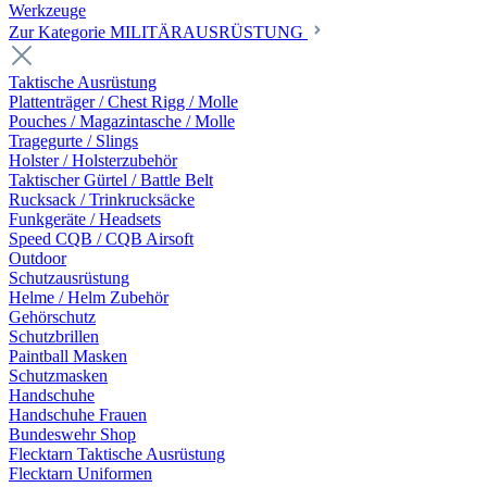
Werkzeuge
Zur Kategorie MILITÄRAUSRÜSTUNG
Taktische Ausrüstung
Plattenträger / Chest Rigg / Molle
Pouches / Magazintasche / Molle
Tragegurte / Slings
Holster / Holsterzubehör
Taktischer Gürtel / Battle Belt
Rucksack / Trinkrucksäcke
Funkgeräte / Headsets
Speed CQB / CQB Airsoft
Outdoor
Schutzausrüstung
Helme / Helm Zubehör
Gehörschutz
Schutzbrillen
Paintball Masken
Schutzmasken
Handschuhe
Handschuhe Frauen
Bundeswehr Shop
Flecktarn Taktische Ausrüstung
Flecktarn Uniformen