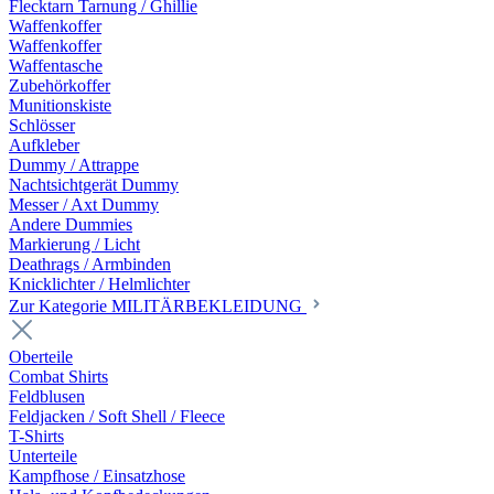
Flecktarn Tarnung / Ghillie
Waffenkoffer
Waffenkoffer
Waffentasche
Zubehörkoffer
Munitionskiste
Schlösser
Aufkleber
Dummy / Attrappe
Nachtsichtgerät Dummy
Messer / Axt Dummy
Andere Dummies
Markierung / Licht
Deathrags / Armbinden
Knicklichter / Helmlichter
Zur Kategorie MILITÄRBEKLEIDUNG
Oberteile
Combat Shirts
Feldblusen
Feldjacken / Soft Shell / Fleece
T-Shirts
Unterteile
Kampfhose / Einsatzhose