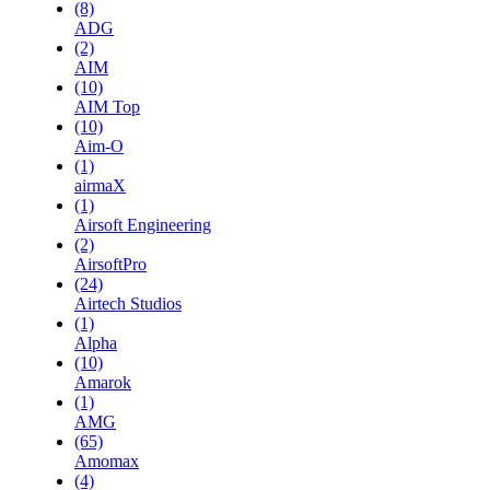
(8)
ADG
(2)
AIM
(10)
AIM Top
(10)
Aim-O
(1)
airmaX
(1)
Airsoft Engineering
(2)
AirsoftPro
(24)
Airtech Studios
(1)
Alpha
(10)
Amarok
(1)
AMG
(65)
Amomax
(4)