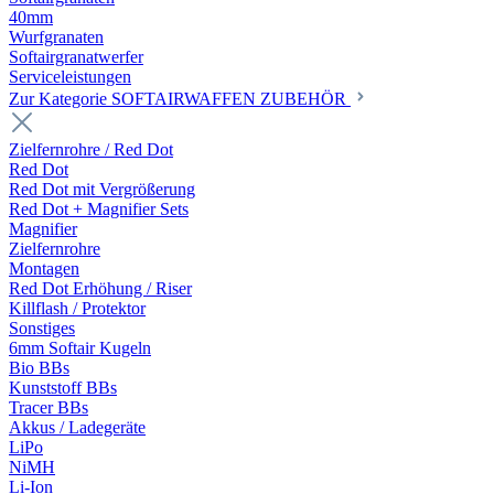
40mm
Wurfgranaten
Softairgranatwerfer
Serviceleistungen
Zur Kategorie SOFTAIRWAFFEN ZUBEHÖR
Zielfernrohre / Red Dot
Red Dot
Red Dot mit Vergrößerung
Red Dot + Magnifier Sets
Magnifier
Zielfernrohre
Montagen
Red Dot Erhöhung / Riser
Killflash / Protektor
Sonstiges
6mm Softair Kugeln
Bio BBs
Kunststoff BBs
Tracer BBs
Akkus / Ladegeräte
LiPo
NiMH
Li-Ion