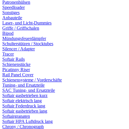
Patronenhülsen
Speedloader
Sonstiges
Anbauteile
Laser- und Licht-Dummies
Griffe / Griffschalen
Bipod
Mündungsfeuerdämpfer
Schulterstützen / Stocktubes
Silencer / Adapter
Tracer
Softair Rails
Schienenstücke
Picatinny Riser
Rail Panel Cover
Schienensysteme / Vorderschäfte
Tuning- und Ersatzteile
SAC Tuning- und Ersatzteile
Softair gasbetrieben kurz
Softair elektrisch lang
Softair Federdruck lang
Softair gasbetrieben lang
Softairgranaten
Softair HPA Luftdruck lang
Chrony / Chronograph