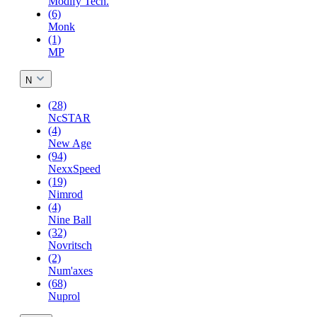
Modify Tech.
(6)
Monk
(1)
MP
N
(28)
NcSTAR
(4)
New Age
(94)
NexxSpeed
(19)
Nimrod
(4)
Nine Ball
(32)
Novritsch
(2)
Num'axes
(68)
Nuprol