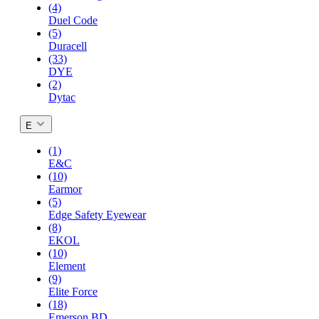
(4)
Duel Code
(5)
Duracell
(33)
DYE
(2)
Dytac
E
(1)
E&C
(10)
Earmor
(5)
Edge Safety Eyewear
(8)
EKOL
(10)
Element
(9)
Elite Force
(18)
Emerson BD