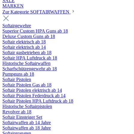
SALE
MARKEN
Zur Kategorie SOFTAIRWAFFEN
Softairgewehre
Superior Custom HPA Guns ab 18
Deluxe Custom Guns ab 18
Softair elektrisch ab 18
Softair elektrisch ab 14
Softair gasbetrieben ab 18
Softair HPA Luftdruck ab 18
Historische Softairwaffen
Scharfschützengewehr ab 18
Pumpguns ab 18
Softair Pistolen
Softair Pistolen Gas ab 18
Softair Pistolen elektrisch ab 14
Softair Pistolen Federdruck ab 14
Softair Pistolen HPA Luftdruck ab 18
Historische Softairpistolen
Revolver ab 18
Softair Einsteiger Set
Softairwaffen ab 14 Jahre
Softairwaffen ab 18 Jahre
Softairgranaten