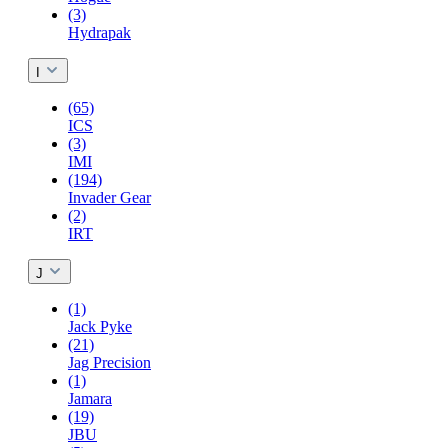
(3)
Hydrapak
I
(65)
ICS
(3)
IMI
(194)
Invader Gear
(2)
IRT
J
(1)
Jack Pyke
(21)
Jag Precision
(1)
Jamara
(19)
JBU