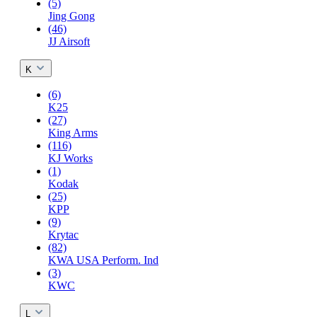
(5)
Jing Gong
(46)
JJ Airsoft
K
(6)
K25
(27)
King Arms
(116)
KJ Works
(1)
Kodak
(25)
KPP
(9)
Krytac
(82)
KWA USA Perform. Ind
(3)
KWC
L