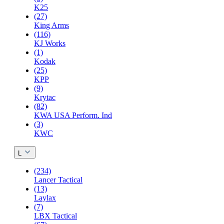
K25
(27)
King Arms
(116)
KJ Works
(1)
Kodak
(25)
KPP
(9)
Krytac
(82)
KWA USA Perform. Ind
(3)
KWC
L
(234)
Lancer Tactical
(13)
Laylax
(7)
LBX Tactical