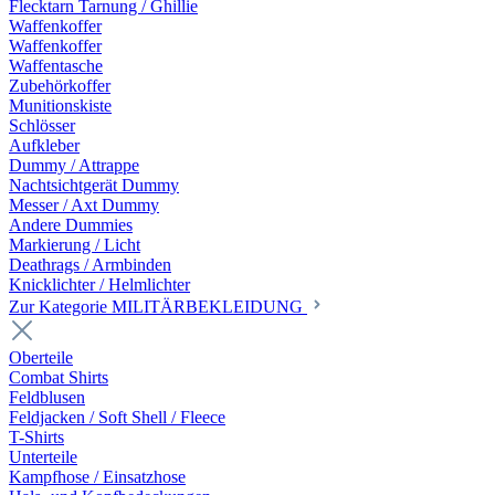
Flecktarn Tarnung / Ghillie
Waffenkoffer
Waffenkoffer
Waffentasche
Zubehörkoffer
Munitionskiste
Schlösser
Aufkleber
Dummy / Attrappe
Nachtsichtgerät Dummy
Messer / Axt Dummy
Andere Dummies
Markierung / Licht
Deathrags / Armbinden
Knicklichter / Helmlichter
Zur Kategorie MILITÄRBEKLEIDUNG
Oberteile
Combat Shirts
Feldblusen
Feldjacken / Soft Shell / Fleece
T-Shirts
Unterteile
Kampfhose / Einsatzhose