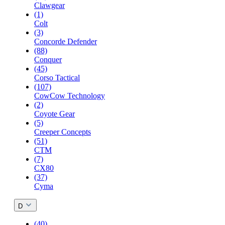
Clawgear
(1)
Colt
(3)
Concorde Defender
(88)
Conquer
(45)
Corso Tactical
(107)
CowCow Technology
(2)
Coyote Gear
(5)
Creeper Concepts
(51)
CTM
(7)
CX80
(37)
Cyma
D
(40)