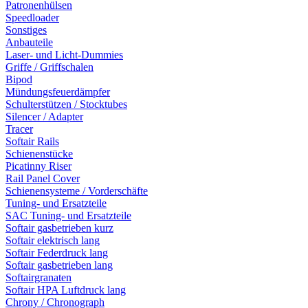
Patronenhülsen
Speedloader
Sonstiges
Anbauteile
Laser- und Licht-Dummies
Griffe / Griffschalen
Bipod
Mündungsfeuerdämpfer
Schulterstützen / Stocktubes
Silencer / Adapter
Tracer
Softair Rails
Schienenstücke
Picatinny Riser
Rail Panel Cover
Schienensysteme / Vorderschäfte
Tuning- und Ersatzteile
SAC Tuning- und Ersatzteile
Softair gasbetrieben kurz
Softair elektrisch lang
Softair Federdruck lang
Softair gasbetrieben lang
Softairgranaten
Softair HPA Luftdruck lang
Chrony / Chronograph