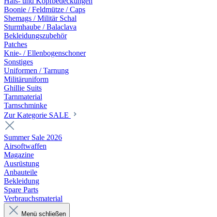
Hals- und Kopfbedeckungen
Boonie / Feldmütze / Caps
Shemags / Militär Schal
Sturmhaube / Balaclava
Bekleidungszubehör
Patches
Knie- / Ellenbogenschoner
Sonstiges
Uniformen / Tarnung
Militäruniform
Ghillie Suits
Tarnmaterial
Tarnschminke
Zur Kategorie SALE
Summer Sale 2026
Airsoftwaffen
Magazine
Ausrüstung
Anbauteile
Bekleidung
Spare Parts
Verbrauchsmaterial
Menü schließen