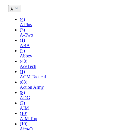
A
(4)
A Plus
(3)
A-Two
(1)
ABA
(2)
Abbey
(48)
AceTech
(1)
ACM Tactical
(83)
Action Army
(8)
ADG
(2)
AIM
(10)
AIM Top
(10)
Aim-O