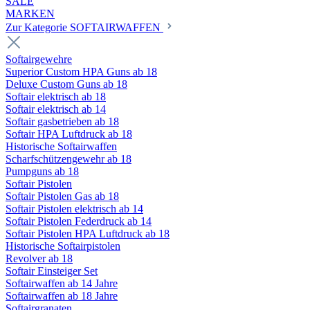
SALE
MARKEN
Zur Kategorie SOFTAIRWAFFEN
Softairgewehre
Superior Custom HPA Guns ab 18
Deluxe Custom Guns ab 18
Softair elektrisch ab 18
Softair elektrisch ab 14
Softair gasbetrieben ab 18
Softair HPA Luftdruck ab 18
Historische Softairwaffen
Scharfschützengewehr ab 18
Pumpguns ab 18
Softair Pistolen
Softair Pistolen Gas ab 18
Softair Pistolen elektrisch ab 14
Softair Pistolen Federdruck ab 14
Softair Pistolen HPA Luftdruck ab 18
Historische Softairpistolen
Revolver ab 18
Softair Einsteiger Set
Softairwaffen ab 14 Jahre
Softairwaffen ab 18 Jahre
Softairgranaten