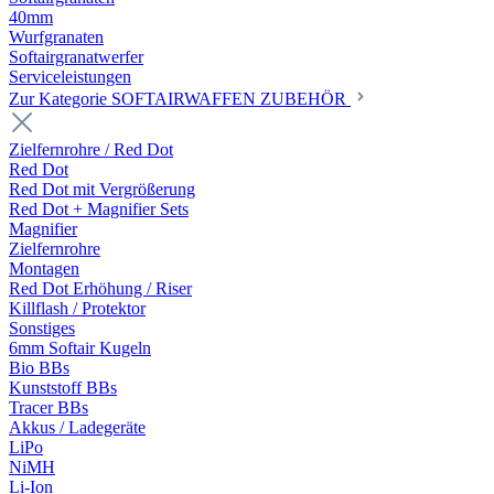
40mm
Wurfgranaten
Softairgranatwerfer
Serviceleistungen
Zur Kategorie SOFTAIRWAFFEN ZUBEHÖR
Zielfernrohre / Red Dot
Red Dot
Red Dot mit Vergrößerung
Red Dot + Magnifier Sets
Magnifier
Zielfernrohre
Montagen
Red Dot Erhöhung / Riser
Killflash / Protektor
Sonstiges
6mm Softair Kugeln
Bio BBs
Kunststoff BBs
Tracer BBs
Akkus / Ladegeräte
LiPo
NiMH
Li-Ion