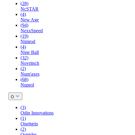
(28)
NcSTAR
(4)
New Age
(94)
NexxSpeed
(19)
Nimrod
(4)
Nine Ball
(32)
Novritsch
(2)
Num'axes
(68)
Nuprol
O
(3)
Odin Innovations
(1)
Onetigris
(2)
Outrider