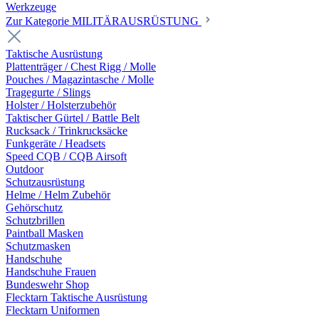
Werkzeuge
Zur Kategorie MILITÄRAUSRÜSTUNG
Taktische Ausrüstung
Plattenträger / Chest Rigg / Molle
Pouches / Magazintasche / Molle
Tragegurte / Slings
Holster / Holsterzubehör
Taktischer Gürtel / Battle Belt
Rucksack / Trinkrucksäcke
Funkgeräte / Headsets
Speed CQB / CQB Airsoft
Outdoor
Schutzausrüstung
Helme / Helm Zubehör
Gehörschutz
Schutzbrillen
Paintball Masken
Schutzmasken
Handschuhe
Handschuhe Frauen
Bundeswehr Shop
Flecktarn Taktische Ausrüstung
Flecktarn Uniformen