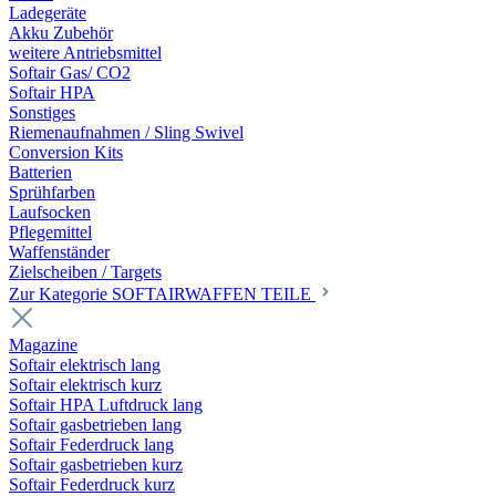
Ladegeräte
Akku Zubehör
weitere Antriebsmittel
Softair Gas/ CO2
Softair HPA
Sonstiges
Riemenaufnahmen / Sling Swivel
Conversion Kits
Batterien
Sprühfarben
Laufsocken
Pflegemittel
Waffenständer
Zielscheiben / Targets
Zur Kategorie SOFTAIRWAFFEN TEILE
Magazine
Softair elektrisch lang
Softair elektrisch kurz
Softair HPA Luftdruck lang
Softair gasbetrieben lang
Softair Federdruck lang
Softair gasbetrieben kurz
Softair Federdruck kurz