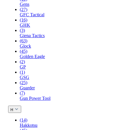
Gens
(27)
GFC Tactical
(16)
GHK
(3)
Giena Tactics
(63)
Glock
(45)
Golden Eagle
(2)
GP
(1)
GSG
(25)
Guarder
(7)
Gun Power Tool
H
(14)
Hakkotsu