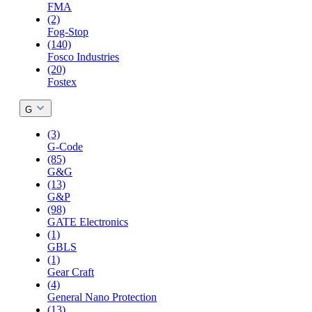
FMA
(2)
Fog-Stop
(140)
Fosco Industries
(20)
Fostex
G
(3)
G-Code
(85)
G&G
(13)
G&P
(98)
GATE Electronics
(1)
GBLS
(1)
Gear Craft
(4)
General Nano Protection
(13)