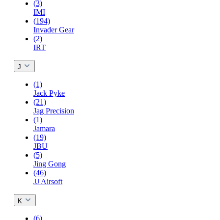
(3)
IMI
(194)
Invader Gear
(2)
IRT
J
(1)
Jack Pyke
(21)
Jag Precision
(1)
Jamara
(19)
JBU
(5)
Jing Gong
(46)
JJ Airsoft
K
(6)