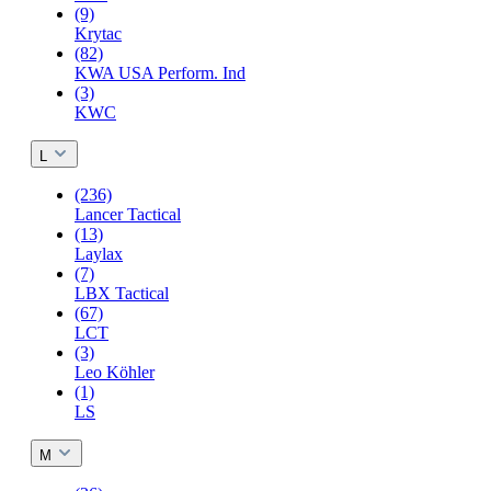
(9)
Krytac
(82)
KWA USA Perform. Ind
(3)
KWC
L
(236)
Lancer Tactical
(13)
Laylax
(7)
LBX Tactical
(67)
LCT
(3)
Leo Köhler
(1)
LS
M