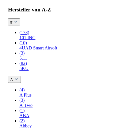
Hersteller von A-Z
#
(178)
101 INC
(10)
4UAD Smart Airsoft
(3)
5.11
(82)
5KU
A
(4)
A Plus
(3)
A-Two
(1)
ABA
(2)
Abbey