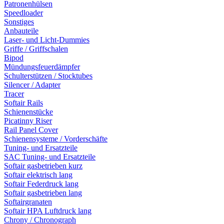
Patronenhülsen
Speedloader
Sonstiges
Anbauteile
Laser- und Licht-Dummies
Griffe / Griffschalen
Bipod
Mündungsfeuerdämpfer
Schulterstützen / Stocktubes
Silencer / Adapter
Tracer
Softair Rails
Schienenstücke
Picatinny Riser
Rail Panel Cover
Schienensysteme / Vorderschäfte
Tuning- und Ersatzteile
SAC Tuning- und Ersatzteile
Softair gasbetrieben kurz
Softair elektrisch lang
Softair Federdruck lang
Softair gasbetrieben lang
Softairgranaten
Softair HPA Luftdruck lang
Chrony / Chronograph