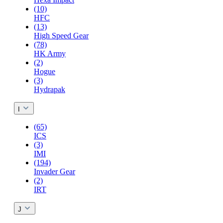
(10)
HFC
(13)
High Speed Gear
(78)
HK Army
(2)
Hogue
(3)
Hydrapak
I
(65)
ICS
(3)
IMI
(194)
Invader Gear
(2)
IRT
J