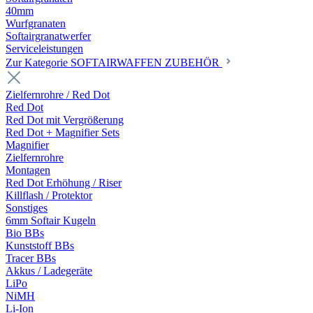
40mm
Wurfgranaten
Softairgranatwerfer
Serviceleistungen
Zur Kategorie SOFTAIRWAFFEN ZUBEHÖR
Zielfernrohre / Red Dot
Red Dot
Red Dot mit Vergrößerung
Red Dot + Magnifier Sets
Magnifier
Zielfernrohre
Montagen
Red Dot Erhöhung / Riser
Killflash / Protektor
Sonstiges
6mm Softair Kugeln
Bio BBs
Kunststoff BBs
Tracer BBs
Akkus / Ladegeräte
LiPo
NiMH
Li-Ion