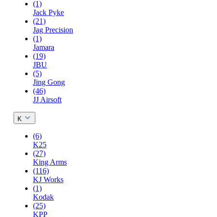
(1)
Jack Pyke
(21)
Jag Precision
(1)
Jamara
(19)
JBU
(5)
Jing Gong
(46)
JJ Airsoft
K
(6)
K25
(27)
King Arms
(116)
KJ Works
(1)
Kodak
(25)
KPP