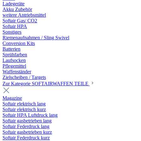
Ladegeräte
Akku Zubehör
weitere Antriebsmittel
Softair Gas/ CO2
Softair HPA
Sonstiges
Riemenaufnahmen / Sling Swivel
Conversion Kits
Batterien
Sprühfarben
Laufsocken
Pflegemittel
Waffenständer
Zielscheiben / Targets
Zur Kategorie SOFTAIRWAFFEN TEILE
Magazine
Softair elektrisch lang
Softair elektrisch kurz
Softair HPA Luftdruck lang
Softair gasbetrieben lang
Softair Federdruck lang
Softair gasbetrieben kurz
Softair Federdruck kurz