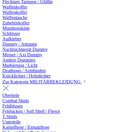
Flecktarn Tarnung / Ghillie
Waffenkoffer
Waffenkoffer
Waffentasche
Zubehörkoffer
Munitionskiste
Schlösser
Aufkleber
Dummy / Attrappe
Nachtsichtgerät Dummy
Messer / Axt Dummy
Andere Dummies
Markierung / Licht
Deathrags / Armbinden
Knicklichter / Helmlichter
Zur Kategorie MILITÄRBEKLEIDUNG
Oberteile
Combat Shirts
Feldblusen
Feldjacken / Soft Shell / Fleece
T-Shirts
Unterteile
Kampfhose / Einsatzhose