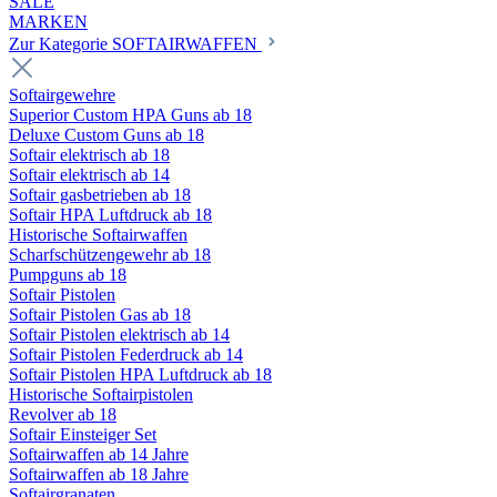
SALE
MARKEN
Zur Kategorie SOFTAIRWAFFEN
Softairgewehre
Superior Custom HPA Guns ab 18
Deluxe Custom Guns ab 18
Softair elektrisch ab 18
Softair elektrisch ab 14
Softair gasbetrieben ab 18
Softair HPA Luftdruck ab 18
Historische Softairwaffen
Scharfschützengewehr ab 18
Pumpguns ab 18
Softair Pistolen
Softair Pistolen Gas ab 18
Softair Pistolen elektrisch ab 14
Softair Pistolen Federdruck ab 14
Softair Pistolen HPA Luftdruck ab 18
Historische Softairpistolen
Revolver ab 18
Softair Einsteiger Set
Softairwaffen ab 14 Jahre
Softairwaffen ab 18 Jahre
Softairgranaten