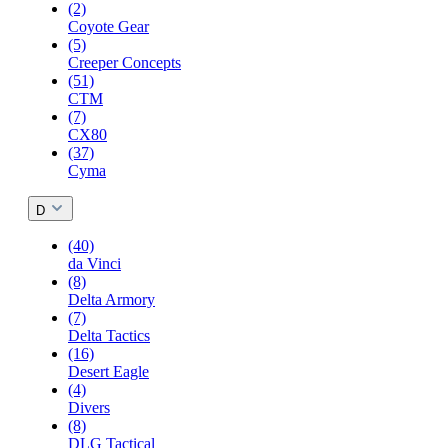
(2)
Coyote Gear
(5)
Creeper Concepts
(51)
CTM
(7)
CX80
(37)
Cyma
D
(40)
da Vinci
(8)
Delta Armory
(7)
Delta Tactics
(16)
Desert Eagle
(4)
Divers
(8)
DLG Tactical