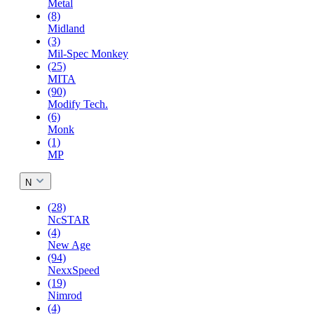
Metal
(8)
Midland
(3)
Mil-Spec Monkey
(25)
MITA
(90)
Modify Tech.
(6)
Monk
(1)
MP
N
(28)
NcSTAR
(4)
New Age
(94)
NexxSpeed
(19)
Nimrod
(4)