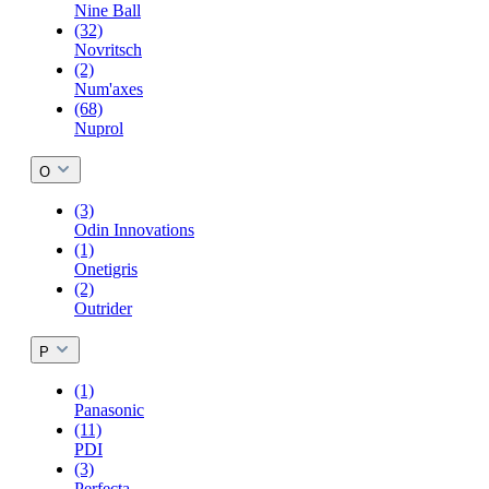
Nine Ball
(32)
Novritsch
(2)
Num'axes
(68)
Nuprol
O
(3)
Odin Innovations
(1)
Onetigris
(2)
Outrider
P
(1)
Panasonic
(11)
PDI
(3)
Perfecta