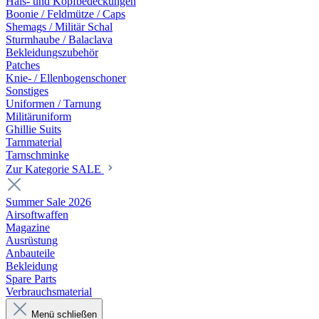
Hals- und Kopfbedeckungen
Boonie / Feldmütze / Caps
Shemags / Militär Schal
Sturmhaube / Balaclava
Bekleidungszubehör
Patches
Knie- / Ellenbogenschoner
Sonstiges
Uniformen / Tarnung
Militäruniform
Ghillie Suits
Tarnmaterial
Tarnschminke
Zur Kategorie SALE
Summer Sale 2026
Airsoftwaffen
Magazine
Ausrüstung
Anbauteile
Bekleidung
Spare Parts
Verbrauchsmaterial
Menü schließen