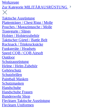
Werkzeuge
Zur Kategorie MILITÄRAUSRÜSTUNG
Taktische Ausrüstung
Plattenträger / Chest Rigg / Molle
Pouches / Magazintasche / Molle
Tragegurte / Slings
Holster / Holsterzubehör
Taktischer Gürtel / Battle Belt
Rucksack / Trinkrucksäcke
Funkgeräte / Headsets
Speed CQB / CQB Airsoft
Outdoor
Schutzausrüstung
Helme / Helm Zubehör
Gehörschutz
Schutzbrillen
Paintball Masken
Schutzmasken
Handschuhe
Handschuhe Frauen
Bundeswehr Shop
Flecktarn Taktische Ausrüstung
Flecktarn Uniformen