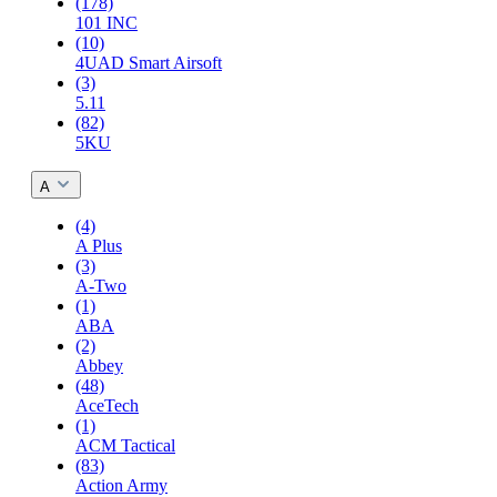
(178)
101 INC
(10)
4UAD Smart Airsoft
(3)
5.11
(82)
5KU
A
(4)
A Plus
(3)
A-Two
(1)
ABA
(2)
Abbey
(48)
AceTech
(1)
ACM Tactical
(83)
Action Army