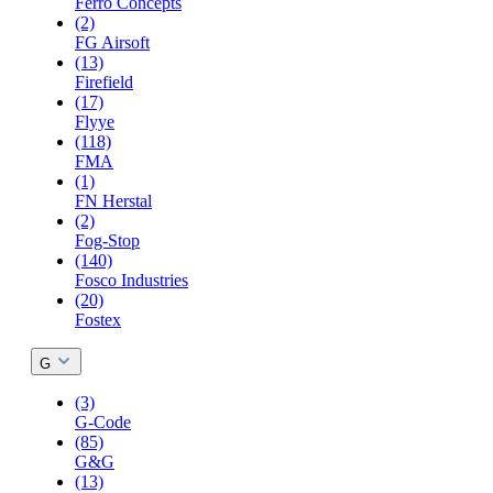
Ferro Concepts
(2)
FG Airsoft
(13)
Firefield
(17)
Flyye
(118)
FMA
(1)
FN Herstal
(2)
Fog-Stop
(140)
Fosco Industries
(20)
Fostex
G
(3)
G-Code
(85)
G&G
(13)