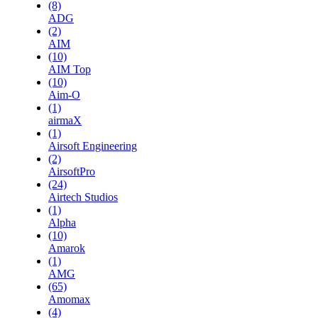
(8)
ADG
(2)
AIM
(10)
AIM Top
(10)
Aim-O
(1)
airmaX
(1)
Airsoft Engineering
(2)
AirsoftPro
(24)
Airtech Studios
(1)
Alpha
(10)
Amarok
(1)
AMG
(65)
Amomax
(4)