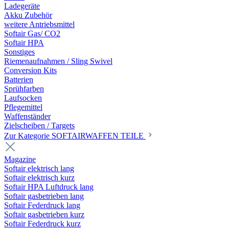
Ladegeräte
Akku Zubehör
weitere Antriebsmittel
Softair Gas/ CO2
Softair HPA
Sonstiges
Riemenaufnahmen / Sling Swivel
Conversion Kits
Batterien
Sprühfarben
Laufsocken
Pflegemittel
Waffenständer
Zielscheiben / Targets
Zur Kategorie SOFTAIRWAFFEN TEILE
Magazine
Softair elektrisch lang
Softair elektrisch kurz
Softair HPA Luftdruck lang
Softair gasbetrieben lang
Softair Federdruck lang
Softair gasbetrieben kurz
Softair Federdruck kurz