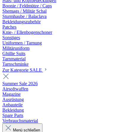
Hals- und Kopfbedeckungen
Boonie / Feldmütze / Caps
Shemags / Militär Schal
Sturmhaube / Balaclava
Bekleidungszubehör
Patches
Knie- / Ellenbogenschoner
Sonstiges
Uniformen / Tarnung
Militäruniform
Ghillie Suits
Tarnmaterial
Tarnschminke
Zur Kategorie SALE
Summer Sale 2026
Airsoftwaffen
Magazine
Ausrüstung
Anbauteile
Bekleidung
Spare Parts
Verbrauchsmaterial
Menü schließen