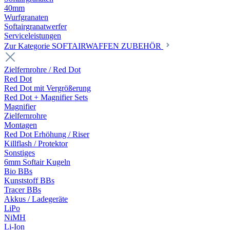
40mm
Wurfgranaten
Softairgranatwerfer
Serviceleistungen
Zur Kategorie SOFTAIRWAFFEN ZUBEHÖR
Zielfernrohre / Red Dot
Red Dot
Red Dot mit Vergrößerung
Red Dot + Magnifier Sets
Magnifier
Zielfernrohre
Montagen
Red Dot Erhöhung / Riser
Killflash / Protektor
Sonstiges
6mm Softair Kugeln
Bio BBs
Kunststoff BBs
Tracer BBs
Akkus / Ladegeräte
LiPo
NiMH
Li-Ion