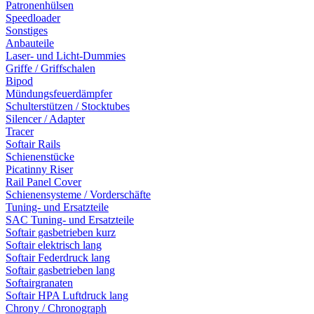
Patronenhülsen
Speedloader
Sonstiges
Anbauteile
Laser- und Licht-Dummies
Griffe / Griffschalen
Bipod
Mündungsfeuerdämpfer
Schulterstützen / Stocktubes
Silencer / Adapter
Tracer
Softair Rails
Schienenstücke
Picatinny Riser
Rail Panel Cover
Schienensysteme / Vorderschäfte
Tuning- und Ersatzteile
SAC Tuning- und Ersatzteile
Softair gasbetrieben kurz
Softair elektrisch lang
Softair Federdruck lang
Softair gasbetrieben lang
Softairgranaten
Softair HPA Luftdruck lang
Chrony / Chronograph