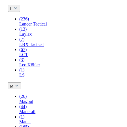
L
(236)
Lancer Tactical
(13)
Laylax
(7)
LBX Tactical
(67)
LCT
(3)
Leo Köhler
(1)
LS
M
(26)
Magpul
(44)
Mancraft
(1)
Manta
(165)