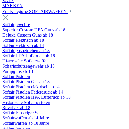
SALE
MARKEN
Zur Kategorie SOFTAIRWAFFEN
Softairgewehre
Superior Custom HPA Guns ab 18
Deluxe Custom Guns ab 18
Softair elektrisch ab 18
Softair elektrisch ab 14
Softair gasbetrieben ab 18
Softair HPA Luftdruck ab 18
Historische Softairwaffen
Scharfschützengewehr ab 18
Pumpguns ab 18
Softair Pistolen
Softair Pistolen Gas ab 18
Softair Pistolen elektrisch ab 14
Softair Pistolen Federdruck ab 14
Softair Pistolen HPA Luftdruck ab 18
Historische Softairpistolen
Revolver ab 18
Softair Einsteiger Set
Softairwaffen ab 14 Jahre
Softairwaffen ab 18 Jahre
Softairgranaten