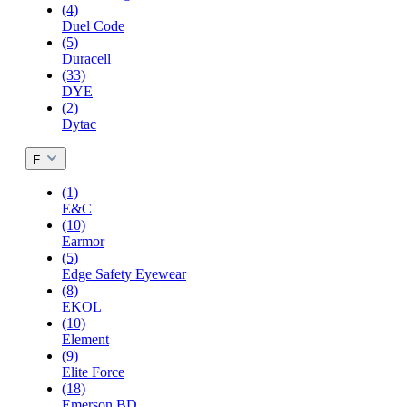
(4)
Duel Code
(5)
Duracell
(33)
DYE
(2)
Dytac
E
(1)
E&C
(10)
Earmor
(5)
Edge Safety Eyewear
(8)
EKOL
(10)
Element
(9)
Elite Force
(18)
Emerson BD