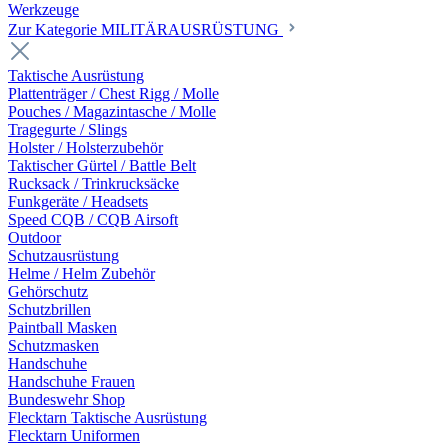
Werkzeuge
Zur Kategorie MILITÄRAUSRÜSTUNG
Taktische Ausrüstung
Plattenträger / Chest Rigg / Molle
Pouches / Magazintasche / Molle
Tragegurte / Slings
Holster / Holsterzubehör
Taktischer Gürtel / Battle Belt
Rucksack / Trinkrucksäcke
Funkgeräte / Headsets
Speed CQB / CQB Airsoft
Outdoor
Schutzausrüstung
Helme / Helm Zubehör
Gehörschutz
Schutzbrillen
Paintball Masken
Schutzmasken
Handschuhe
Handschuhe Frauen
Bundeswehr Shop
Flecktarn Taktische Ausrüstung
Flecktarn Uniformen