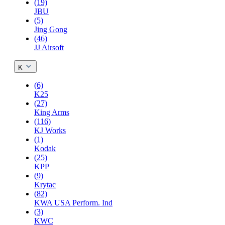
(19)
JBU
(5)
Jing Gong
(46)
JJ Airsoft
K
(6)
K25
(27)
King Arms
(116)
KJ Works
(1)
Kodak
(25)
KPP
(9)
Krytac
(82)
KWA USA Perform. Ind
(3)
KWC