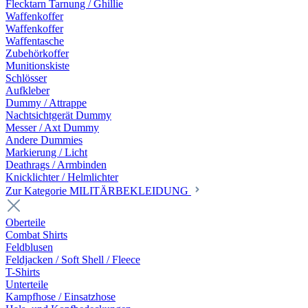
Flecktarn Tarnung / Ghillie
Waffenkoffer
Waffenkoffer
Waffentasche
Zubehörkoffer
Munitionskiste
Schlösser
Aufkleber
Dummy / Attrappe
Nachtsichtgerät Dummy
Messer / Axt Dummy
Andere Dummies
Markierung / Licht
Deathrags / Armbinden
Knicklichter / Helmlichter
Zur Kategorie MILITÄRBEKLEIDUNG
Oberteile
Combat Shirts
Feldblusen
Feldjacken / Soft Shell / Fleece
T-Shirts
Unterteile
Kampfhose / Einsatzhose