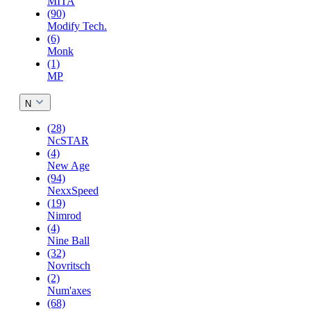
MITA
(90)
Modify Tech.
(6)
Monk
(1)
MP
N
(28)
NcSTAR
(4)
New Age
(94)
NexxSpeed
(19)
Nimrod
(4)
Nine Ball
(32)
Novritsch
(2)
Num'axes
(68)