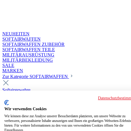
NEUHEITEN
SOFTAIRWAFFEN
SOFTAIRWAFFEN ZUBEHÖR
SOFTAIRWAFFEN TEILE
MILITÄRAUSRÜSTUNG
MILITÄRBEKLEIDUNG
SALE
MARKEN
Zur Kategorie SOFTAIRWAFFEN
Softairgewehre
Superior Custom HPA Guns ab 18
Datenschutzbestim
Deluxe Custom Guns ab 18
Softair elektrisch ab 18
Wir verwenden Cookies
Softair elektrisch ab 14
Softair gasbetrieben ab 18
Wir können diese zur Analyse unserer Besucherdaten platzieren, um unsere Webseite zu
verbessern, personalisierte Inhalte anzuzeigen und Ihnen ein großartiges Webseiten-Erlebnis
Softair HPA Luftdruck ab 18
bieten. Für weitere Informationen zu den von uns verwendeten Cookies öffnen Sie die
Historische Softairwaffen
Einstellungen.