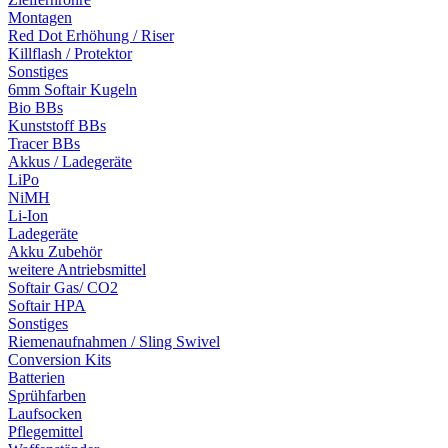
Montagen
Red Dot Erhöhung / Riser
Killflash / Protektor
Sonstiges
6mm Softair Kugeln
Bio BBs
Kunststoff BBs
Tracer BBs
Akkus / Ladegeräte
LiPo
NiMH
Li-Ion
Ladegeräte
Akku Zubehör
weitere Antriebsmittel
Softair Gas/ CO2
Softair HPA
Sonstiges
Riemenaufnahmen / Sling Swivel
Conversion Kits
Batterien
Sprühfarben
Laufsocken
Pflegemittel