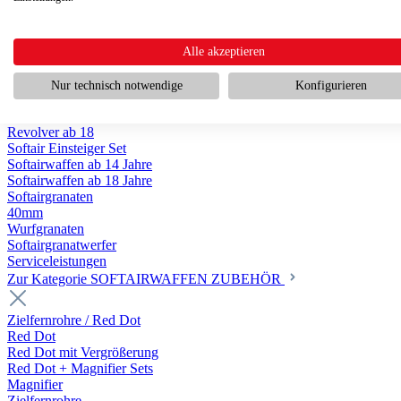
Scharfschützengewehr ab 18
Pumpguns ab 18
Softair Pistolen
Softair Pistolen Gas ab 18
Alle akzeptieren
Softair Pistolen elektrisch ab 14
Softair Pistolen Federdruck ab 14
Nur technisch notwendige
Konfigurieren
Softair Pistolen HPA Luftdruck ab 18
Historische Softairpistolen
Revolver ab 18
Softair Einsteiger Set
Softairwaffen ab 14 Jahre
Softairwaffen ab 18 Jahre
Softairgranaten
40mm
Wurfgranaten
Softairgranatwerfer
Serviceleistungen
Zur Kategorie SOFTAIRWAFFEN ZUBEHÖR
Zielfernrohre / Red Dot
Red Dot
Red Dot mit Vergrößerung
Red Dot + Magnifier Sets
Magnifier
Zielfernrohre