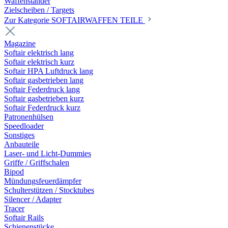
Waffenständer
Zielscheiben / Targets
Zur Kategorie SOFTAIRWAFFEN TEILE
Magazine
Softair elektrisch lang
Softair elektrisch kurz
Softair HPA Luftdruck lang
Softair gasbetrieben lang
Softair Federdruck lang
Softair gasbetrieben kurz
Softair Federdruck kurz
Patronenhülsen
Speedloader
Sonstiges
Anbauteile
Laser- und Licht-Dummies
Griffe / Griffschalen
Bipod
Mündungsfeuerdämpfer
Schulterstützen / Stocktubes
Silencer / Adapter
Tracer
Softair Rails
Schienenstücke