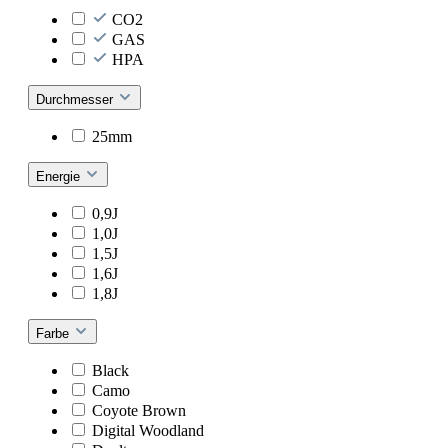
CO2
GAS
HPA
Durchmesser
25mm
Energie
0,9J
1,0J
1,5J
1,6J
1,8J
Farbe
Black
Camo
Coyote Brown
Digital Woodland