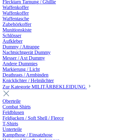
Flecktarn Tarnung / Ghillie
Waffenkoffer
Waffenkoffer
Waffentasche
Zubehörkoffer
Munitionskiste
Schlösser
Aufkleber
Dummy / Attrappe
Nachtsichtgerät Dummy
Messer / Axt Dummy
Andere Dummies
Markierung / Licht
Deathrags / Armbinden
Knicklichter / Helmlichter
Zur Kategorie MILITÄRBEKLEIDUNG
Oberteile
Combat Shirts
Feldblusen
Feldjacken / Soft Shell / Fleece
T-Shirts
Unterteile
Kampfhose / Einsatzhose