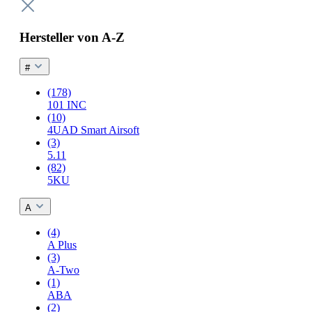
Hersteller von A-Z
#
(178)
101 INC
(10)
4UAD Smart Airsoft
(3)
5.11
(82)
5KU
A
(4)
A Plus
(3)
A-Two
(1)
ABA
(2)