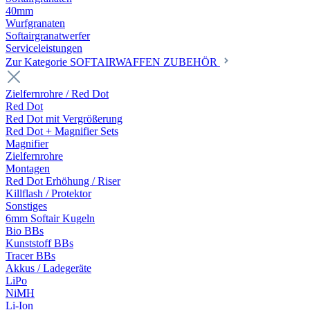
40mm
Wurfgranaten
Softairgranatwerfer
Serviceleistungen
Zur Kategorie SOFTAIRWAFFEN ZUBEHÖR
Zielfernrohre / Red Dot
Red Dot
Red Dot mit Vergrößerung
Red Dot + Magnifier Sets
Magnifier
Zielfernrohre
Montagen
Red Dot Erhöhung / Riser
Killflash / Protektor
Sonstiges
6mm Softair Kugeln
Bio BBs
Kunststoff BBs
Tracer BBs
Akkus / Ladegeräte
LiPo
NiMH
Li-Ion