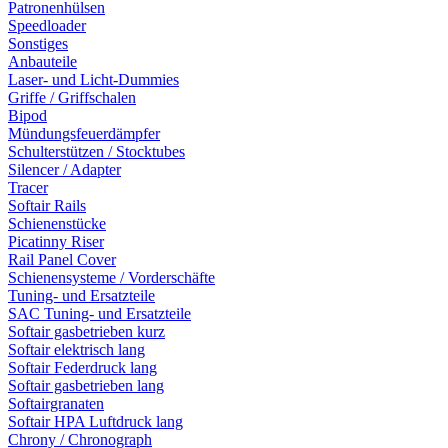
Patronenhülsen
Speedloader
Sonstiges
Anbauteile
Laser- und Licht-Dummies
Griffe / Griffschalen
Bipod
Mündungsfeuerdämpfer
Schulterstützen / Stocktubes
Silencer / Adapter
Tracer
Softair Rails
Schienenstücke
Picatinny Riser
Rail Panel Cover
Schienensysteme / Vorderschäfte
Tuning- und Ersatzteile
SAC Tuning- und Ersatzteile
Softair gasbetrieben kurz
Softair elektrisch lang
Softair Federdruck lang
Softair gasbetrieben lang
Softairgranaten
Softair HPA Luftdruck lang
Chrony / Chronograph