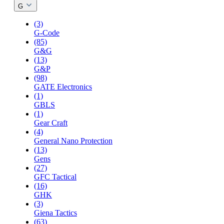
G
(3)
G-Code
(85)
G&G
(13)
G&P
(98)
GATE Electronics
(1)
GBLS
(1)
Gear Craft
(4)
General Nano Protection
(13)
Gens
(27)
GFC Tactical
(16)
GHK
(3)
Giena Tactics
(63)