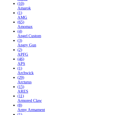
(10)
Amarok
(1)
AMG
(65)
Amomax
(4)
Angel Custom
(3)
Angry Gun
(2)
APFG
(46)
APS
(1)
Archwick
(29)
Arcturus
(15)
ARES
(11)
Armored Claw
(8)
Army Armament
(1)