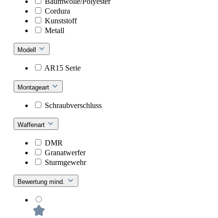
Baumwolle/Polyester
Cordura
Kunststoff
Metall
Modell
AR15 Serie
Montageart
Schraubverschluss
Waffenart
DMR
Granatwerfer
Sturmgewehr
Bewertung mind.