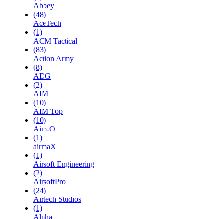
Abbey
(48)
AceTech
(1)
ACM Tactical
(83)
Action Army
(8)
ADG
(2)
AIM
(10)
AIM Top
(10)
Aim-O
(1)
airmaX
(1)
Airsoft Engineering
(2)
AirsoftPro
(24)
Airtech Studios
(1)
Alpha