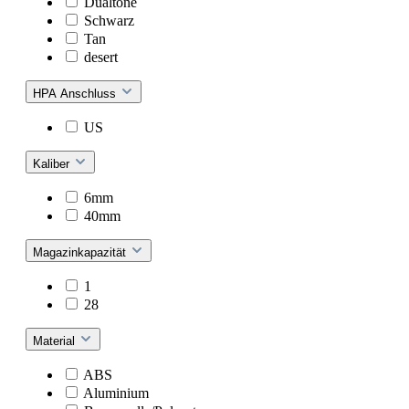
Dualtone
Schwarz
Tan
desert
HPA Anschluss
US
Kaliber
6mm
40mm
Magazinkapazität
1
28
Material
ABS
Aluminium