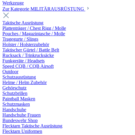
Werkzeuge
Zur Kategorie MILITÄRAUSRÜSTUNG
Taktische Ausrüstung
Plattenträger / Chest Rigg / Molle
Pouches / Magazintasche / Molle
Tragegurte / Slings
Holster / Holsterzubehör
Taktischer Gürtel / Battle Belt
Rucksack / Trinkrucksäcke
Funkgeräte / Headsets
Speed CQB / CQB Airsoft
Outdoor
Schutzausrüstung
Helme / Helm Zubehör
Gehörschutz
Schutzbrillen
Paintball Masken
Schutzmasken
Handschuhe
Handschuhe Frauen
Bundeswehr Shop
Flecktarn Taktische Ausrüstung
Flecktarn Uniformen