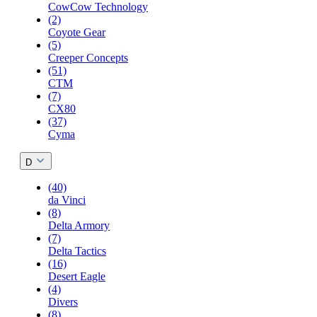
CowCow Technology
(2)
Coyote Gear
(5)
Creeper Concepts
(51)
CTM
(7)
CX80
(37)
Cyma
D
(40)
da Vinci
(8)
Delta Armory
(7)
Delta Tactics
(16)
Desert Eagle
(4)
Divers
(8)