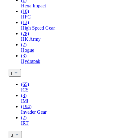
(1)
Hexa Impact
(10)
HFC
(13)
High Speed Gear
(78)
HK Army
(2)
Hogue
(3)
Hydrapak
I
(65)
ICS
(3)
IMI
(194)
Invader Gear
(2)
IRT
J