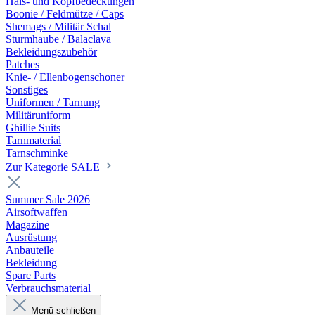
Hals- und Kopfbedeckungen
Boonie / Feldmütze / Caps
Shemags / Militär Schal
Sturmhaube / Balaclava
Bekleidungszubehör
Patches
Knie- / Ellenbogenschoner
Sonstiges
Uniformen / Tarnung
Militäruniform
Ghillie Suits
Tarnmaterial
Tarnschminke
Zur Kategorie SALE
Summer Sale 2026
Airsoftwaffen
Magazine
Ausrüstung
Anbauteile
Bekleidung
Spare Parts
Verbrauchsmaterial
Menü schließen