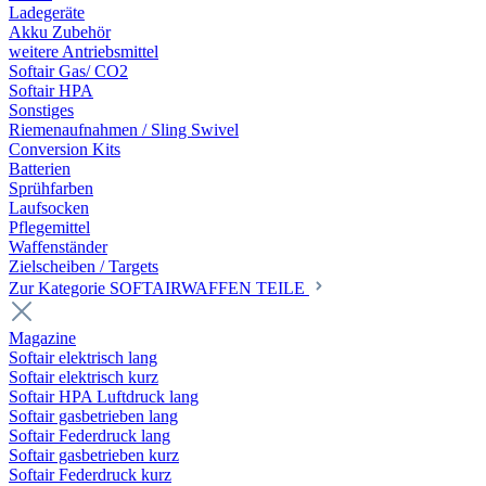
Ladegeräte
Akku Zubehör
weitere Antriebsmittel
Softair Gas/ CO2
Softair HPA
Sonstiges
Riemenaufnahmen / Sling Swivel
Conversion Kits
Batterien
Sprühfarben
Laufsocken
Pflegemittel
Waffenständer
Zielscheiben / Targets
Zur Kategorie SOFTAIRWAFFEN TEILE
Magazine
Softair elektrisch lang
Softair elektrisch kurz
Softair HPA Luftdruck lang
Softair gasbetrieben lang
Softair Federdruck lang
Softair gasbetrieben kurz
Softair Federdruck kurz