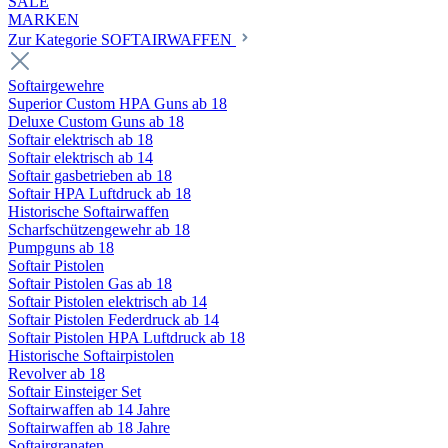
SALE
MARKEN
Zur Kategorie SOFTAIRWAFFEN
Softairgewehre
Superior Custom HPA Guns ab 18
Deluxe Custom Guns ab 18
Softair elektrisch ab 18
Softair elektrisch ab 14
Softair gasbetrieben ab 18
Softair HPA Luftdruck ab 18
Historische Softairwaffen
Scharfschützengewehr ab 18
Pumpguns ab 18
Softair Pistolen
Softair Pistolen Gas ab 18
Softair Pistolen elektrisch ab 14
Softair Pistolen Federdruck ab 14
Softair Pistolen HPA Luftdruck ab 18
Historische Softairpistolen
Revolver ab 18
Softair Einsteiger Set
Softairwaffen ab 14 Jahre
Softairwaffen ab 18 Jahre
Softairgranaten