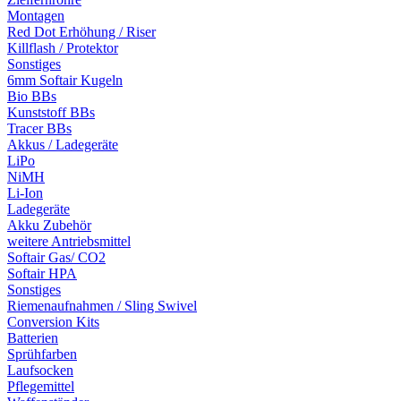
Montagen
Red Dot Erhöhung / Riser
Killflash / Protektor
Sonstiges
6mm Softair Kugeln
Bio BBs
Kunststoff BBs
Tracer BBs
Akkus / Ladegeräte
LiPo
NiMH
Li-Ion
Ladegeräte
Akku Zubehör
weitere Antriebsmittel
Softair Gas/ CO2
Softair HPA
Sonstiges
Riemenaufnahmen / Sling Swivel
Conversion Kits
Batterien
Sprühfarben
Laufsocken
Pflegemittel