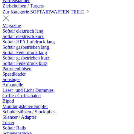
Waffenständer
Zielscheiben / Targets
Zur Kategorie SOFTAIRWAFFEN TEILE
Magazine
Softair elektrisch lang
Softair elektrisch kurz
Softair HPA Luftdruck lang
Softair gasbetrieben lang
Softair Federdruck lang
Softair gasbetrieben kurz
Softair Federdruck kurz
Patronenhülsen
Speedloader
Sonstiges
Anbauteile
Laser- und Licht-Dummies
Griffe / Griffschalen
Bipod
Mündungsfeuerdämpfer
Schulterstützen / Stocktubes
Silencer / Adapter
Tracer
Softair Rails
Schienenstücke