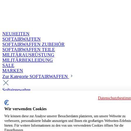
NEUHEITEN
SOFTAIRWAFFEN
SOFTAIRWAFFEN ZUBEHÖR
SOFTAIRWAFFEN TEILE
MILITÄRAUSRÜSTUNG
MILITÄRBEKLEIDUNG
SALE
MARKEN
Zur Kategorie SOFTAIRWAFFEN
Softairgewehre
Superior Custom HPA Guns ab 18
Datenschutzbestim
Deluxe Custom Guns ab 18
Softair elektrisch ab 18
Wir verwenden Cookies
Softair elektrisch ab 14
Softair gasbetrieben ab 18
Wir können diese zur Analyse unserer Besucherdaten platzieren, um unsere Webseite zu
verbessern, personalisierte Inhalte anzuzeigen und Ihnen ein großartiges Webseiten-Erlebnis
Softair HPA Luftdruck ab 18
bieten. Für weitere Informationen zu den von uns verwendeten Cookies öffnen Sie die
Historische Softairwaffen
Einstellungen.