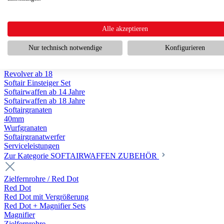
Scharfschützengewehr ab 18
Pumpguns ab 18
Softair Pistolen
Softair Pistolen Gas ab 18
Alle akzeptieren
Softair Pistolen elektrisch ab 14
Softair Pistolen Federdruck ab 14
Nur technisch notwendige
Konfigurieren
Softair Pistolen HPA Luftdruck ab 18
Historische Softairpistolen
Revolver ab 18
Softair Einsteiger Set
Softairwaffen ab 14 Jahre
Softairwaffen ab 18 Jahre
Softairgranaten
40mm
Wurfgranaten
Softairgranatwerfer
Serviceleistungen
Zur Kategorie SOFTAIRWAFFEN ZUBEHÖR
Zielfernrohre / Red Dot
Red Dot
Red Dot mit Vergrößerung
Red Dot + Magnifier Sets
Magnifier
Zielfernrohre