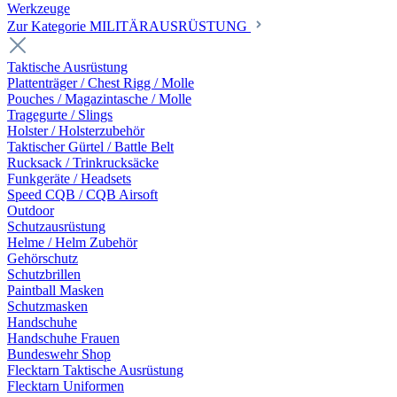
Werkzeuge
Zur Kategorie MILITÄRAUSRÜSTUNG
Taktische Ausrüstung
Plattenträger / Chest Rigg / Molle
Pouches / Magazintasche / Molle
Tragegurte / Slings
Holster / Holsterzubehör
Taktischer Gürtel / Battle Belt
Rucksack / Trinkrucksäcke
Funkgeräte / Headsets
Speed CQB / CQB Airsoft
Outdoor
Schutzausrüstung
Helme / Helm Zubehör
Gehörschutz
Schutzbrillen
Paintball Masken
Schutzmasken
Handschuhe
Handschuhe Frauen
Bundeswehr Shop
Flecktarn Taktische Ausrüstung
Flecktarn Uniformen