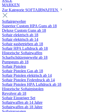
SALE
MARKEN
Zur Kategorie SOFTAIRWAFFEN
Softairgewehre
Superior Custom HPA Guns ab 18
Deluxe Custom Guns ab 18
Softair elektrisch ab 18
Softair elektrisch ab 14
Softair gasbetrieben ab 18
Softair HPA Luftdruck ab 18
Historische Softairwaffen
Scharfschützengewehr ab 18
Pumpguns ab 18
Softair Pistolen
Softair Pistolen Gas ab 18
Softair Pistolen elektrisch ab 14
Softair Pistolen Federdruck ab 14
Softair Pistolen HPA Luftdruck ab 18
Historische Softairpistolen
Revolver ab 18
Softair Einsteiger Set
Softairwaffen ab 14 Jahre
Softairwaffen ab 18 Jahre
Softairgranaten