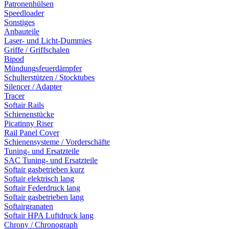
Patronenhülsen
Speedloader
Sonstiges
Anbauteile
Laser- und Licht-Dummies
Griffe / Griffschalen
Bipod
Mündungsfeuerdämpfer
Schulterstützen / Stocktubes
Silencer / Adapter
Tracer
Softair Rails
Schienenstücke
Picatinny Riser
Rail Panel Cover
Schienensysteme / Vorderschäfte
Tuning- und Ersatzteile
SAC Tuning- und Ersatzteile
Softair gasbetrieben kurz
Softair elektrisch lang
Softair Federdruck lang
Softair gasbetrieben lang
Softairgranaten
Softair HPA Luftdruck lang
Chrony / Chronograph