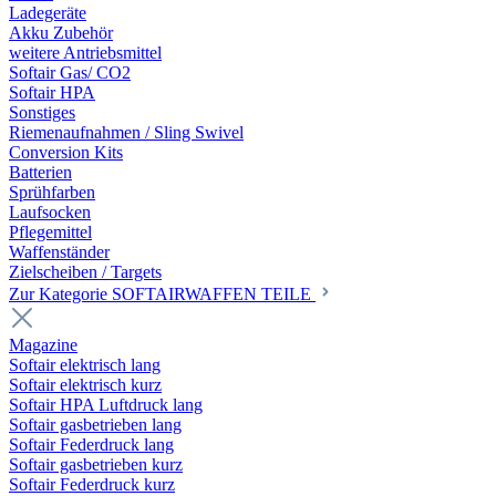
Ladegeräte
Akku Zubehör
weitere Antriebsmittel
Softair Gas/ CO2
Softair HPA
Sonstiges
Riemenaufnahmen / Sling Swivel
Conversion Kits
Batterien
Sprühfarben
Laufsocken
Pflegemittel
Waffenständer
Zielscheiben / Targets
Zur Kategorie SOFTAIRWAFFEN TEILE
Magazine
Softair elektrisch lang
Softair elektrisch kurz
Softair HPA Luftdruck lang
Softair gasbetrieben lang
Softair Federdruck lang
Softair gasbetrieben kurz
Softair Federdruck kurz