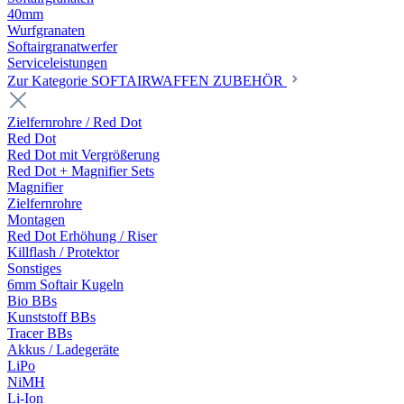
40mm
Wurfgranaten
Softairgranatwerfer
Serviceleistungen
Zur Kategorie SOFTAIRWAFFEN ZUBEHÖR
Zielfernrohre / Red Dot
Red Dot
Red Dot mit Vergrößerung
Red Dot + Magnifier Sets
Magnifier
Zielfernrohre
Montagen
Red Dot Erhöhung / Riser
Killflash / Protektor
Sonstiges
6mm Softair Kugeln
Bio BBs
Kunststoff BBs
Tracer BBs
Akkus / Ladegeräte
LiPo
NiMH
Li-Ion