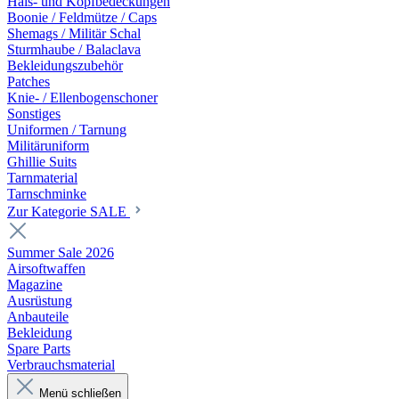
Hals- und Kopfbedeckungen
Boonie / Feldmütze / Caps
Shemags / Militär Schal
Sturmhaube / Balaclava
Bekleidungszubehör
Patches
Knie- / Ellenbogenschoner
Sonstiges
Uniformen / Tarnung
Militäruniform
Ghillie Suits
Tarnmaterial
Tarnschminke
Zur Kategorie SALE
Summer Sale 2026
Airsoftwaffen
Magazine
Ausrüstung
Anbauteile
Bekleidung
Spare Parts
Verbrauchsmaterial
Menü schließen