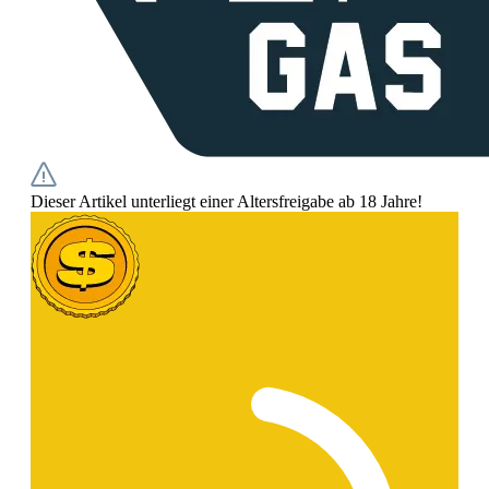
Dieser Artikel unterliegt einer Altersfreigabe ab 18 Jahre!