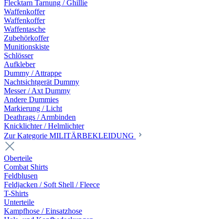
Flecktarn Tarnung / Ghillie
Waffenkoffer
Waffenkoffer
Waffentasche
Zubehörkoffer
Munitionskiste
Schlösser
Aufkleber
Dummy / Attrappe
Nachtsichtgerät Dummy
Messer / Axt Dummy
Andere Dummies
Markierung / Licht
Deathrags / Armbinden
Knicklichter / Helmlichter
Zur Kategorie MILITÄRBEKLEIDUNG
Oberteile
Combat Shirts
Feldblusen
Feldjacken / Soft Shell / Fleece
T-Shirts
Unterteile
Kampfhose / Einsatzhose