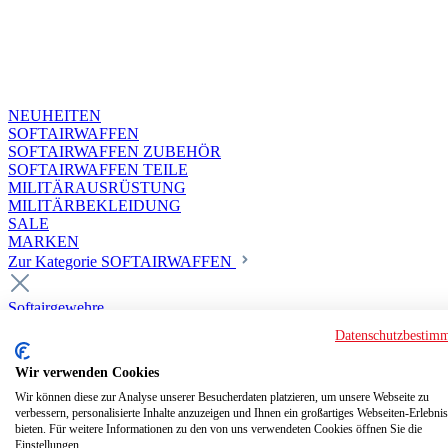
NEUHEITEN
SOFTAIRWAFFEN
SOFTAIRWAFFEN ZUBEHÖR
SOFTAIRWAFFEN TEILE
MILITÄRAUSRÜSTUNG
MILITÄRBEKLEIDUNG
SALE
MARKEN
Zur Kategorie SOFTAIRWAFFEN
Softairgewehre
Superior Custom HPA Guns ab 18
Datenschutzbestim
Deluxe Custom Guns ab 18
Softair elektrisch ab 18
Wir verwenden Cookies
Softair elektrisch ab 14
Softair gasbetrieben ab 18
Wir können diese zur Analyse unserer Besucherdaten platzieren, um unsere Webseite zu
verbessern, personalisierte Inhalte anzuzeigen und Ihnen ein großartiges Webseiten-Erlebnis
Softair HPA Luftdruck ab 18
bieten. Für weitere Informationen zu den von uns verwendeten Cookies öffnen Sie die
Historische Softairwaffen
Einstellungen.