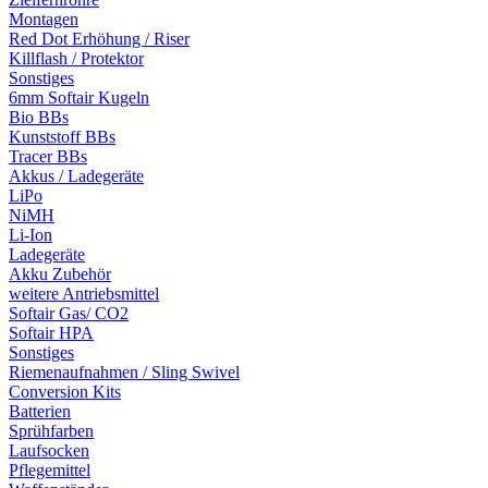
Montagen
Red Dot Erhöhung / Riser
Killflash / Protektor
Sonstiges
6mm Softair Kugeln
Bio BBs
Kunststoff BBs
Tracer BBs
Akkus / Ladegeräte
LiPo
NiMH
Li-Ion
Ladegeräte
Akku Zubehör
weitere Antriebsmittel
Softair Gas/ CO2
Softair HPA
Sonstiges
Riemenaufnahmen / Sling Swivel
Conversion Kits
Batterien
Sprühfarben
Laufsocken
Pflegemittel