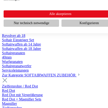
Scharfschützengewehr ab 18
Pumpguns ab 18
Softair Pistolen
Softair Pistolen Gas ab 18
Alle akzeptieren
Softair Pistolen elektrisch ab 14
Softair Pistolen Federdruck ab 14
Nur technisch notwendige
Konfigurieren
Softair Pistolen HPA Luftdruck ab 18
Historische Softairpistolen
Revolver ab 18
Softair Einsteiger Set
Softairwaffen ab 14 Jahre
Softairwaffen ab 18 Jahre
Softairgranaten
40mm
Wurfgranaten
Softairgranatwerfer
Serviceleistungen
Zur Kategorie SOFTAIRWAFFEN ZUBEHÖR
Zielfernrohre / Red Dot
Red Dot
Red Dot mit Vergrößerung
Red Dot + Magnifier Sets
Magnifier
Zielfernrohre