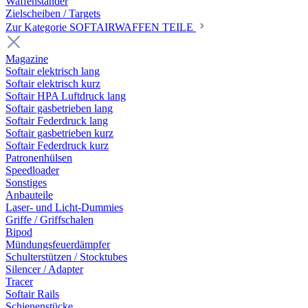
Waffenständer
Zielscheiben / Targets
Zur Kategorie SOFTAIRWAFFEN TEILE
Magazine
Softair elektrisch lang
Softair elektrisch kurz
Softair HPA Luftdruck lang
Softair gasbetrieben lang
Softair Federdruck lang
Softair gasbetrieben kurz
Softair Federdruck kurz
Patronenhülsen
Speedloader
Sonstiges
Anbauteile
Laser- und Licht-Dummies
Griffe / Griffschalen
Bipod
Mündungsfeuerdämpfer
Schulterstützen / Stocktubes
Silencer / Adapter
Tracer
Softair Rails
Schienenstücke