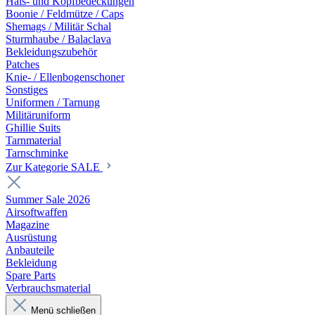
Hals- und Kopfbedeckungen
Boonie / Feldmütze / Caps
Shemags / Militär Schal
Sturmhaube / Balaclava
Bekleidungszubehör
Patches
Knie- / Ellenbogenschoner
Sonstiges
Uniformen / Tarnung
Militäruniform
Ghillie Suits
Tarnmaterial
Tarnschminke
Zur Kategorie SALE
Summer Sale 2026
Airsoftwaffen
Magazine
Ausrüstung
Anbauteile
Bekleidung
Spare Parts
Verbrauchsmaterial
Menü schließen