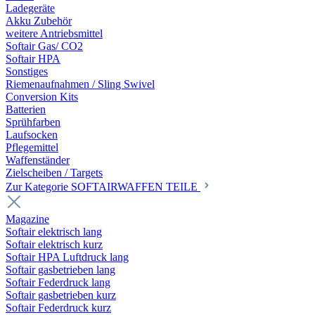
Ladegeräte
Akku Zubehör
weitere Antriebsmittel
Softair Gas/ CO2
Softair HPA
Sonstiges
Riemenaufnahmen / Sling Swivel
Conversion Kits
Batterien
Sprühfarben
Laufsocken
Pflegemittel
Waffenständer
Zielscheiben / Targets
Zur Kategorie SOFTAIRWAFFEN TEILE
Magazine
Softair elektrisch lang
Softair elektrisch kurz
Softair HPA Luftdruck lang
Softair gasbetrieben lang
Softair Federdruck lang
Softair gasbetrieben kurz
Softair Federdruck kurz