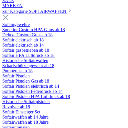
SALE
MARKEN
Zur Kategorie SOFTAIRWAFFEN
Softairgewehre
Superior Custom HPA Guns ab 18
Deluxe Custom Guns ab 18
Softair elektrisch ab 18
Softair elektrisch ab 14
Softair gasbetrieben ab 18
Softair HPA Luftdruck ab 18
Historische Softairwaffen
Scharfschützengewehr ab 18
Pumpguns ab 18
Softair Pistolen
Softair Pistolen Gas ab 18
Softair Pistolen elektrisch ab 14
Softair Pistolen Federdruck ab 14
Softair Pistolen HPA Luftdruck ab 18
Historische Softairpistolen
Revolver ab 18
Softair Einsteiger Set
Softairwaffen ab 14 Jahre
Softairwaffen ab 18 Jahre
Softairgranaten