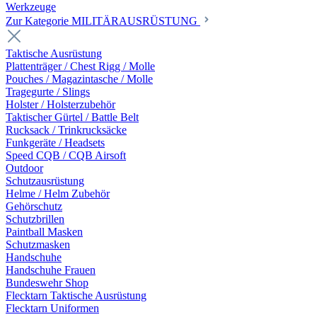
Werkzeuge
Zur Kategorie MILITÄRAUSRÜSTUNG
Taktische Ausrüstung
Plattenträger / Chest Rigg / Molle
Pouches / Magazintasche / Molle
Tragegurte / Slings
Holster / Holsterzubehör
Taktischer Gürtel / Battle Belt
Rucksack / Trinkrucksäcke
Funkgeräte / Headsets
Speed CQB / CQB Airsoft
Outdoor
Schutzausrüstung
Helme / Helm Zubehör
Gehörschutz
Schutzbrillen
Paintball Masken
Schutzmasken
Handschuhe
Handschuhe Frauen
Bundeswehr Shop
Flecktarn Taktische Ausrüstung
Flecktarn Uniformen