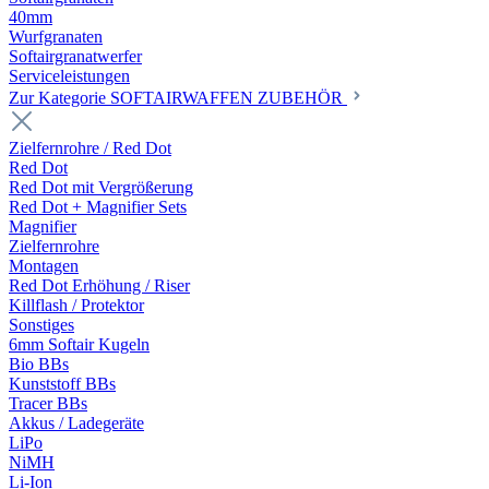
40mm
Wurfgranaten
Softairgranatwerfer
Serviceleistungen
Zur Kategorie SOFTAIRWAFFEN ZUBEHÖR
Zielfernrohre / Red Dot
Red Dot
Red Dot mit Vergrößerung
Red Dot + Magnifier Sets
Magnifier
Zielfernrohre
Montagen
Red Dot Erhöhung / Riser
Killflash / Protektor
Sonstiges
6mm Softair Kugeln
Bio BBs
Kunststoff BBs
Tracer BBs
Akkus / Ladegeräte
LiPo
NiMH
Li-Ion