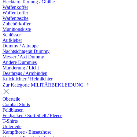
Flecktarn Tarnung / Ghillie
Waffenkoffer
Waffenkoffer
Waffentasche
Zubehörkoffer
Munitionskiste
Schlösser
Aufkleber
Dummy / Attrappe
Nachtsichtgerät Dummy
Messer / Axt Dummy
Andere Dummies
Markierung / Licht
Deathrags / Armbinden
Knicklichter / Helmlichter
Zur Kategorie MILITÄRBEKLEIDUNG
Oberteile
Combat Shirts
Feldblusen
Feldjacken / Soft Shell / Fleece
T-Shirts
Unterteile
Kampfhose / Einsatzhose