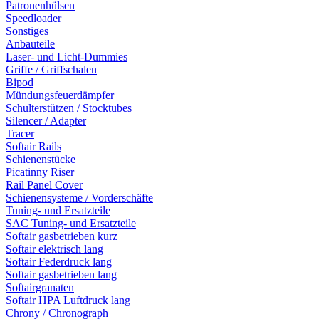
Patronenhülsen
Speedloader
Sonstiges
Anbauteile
Laser- und Licht-Dummies
Griffe / Griffschalen
Bipod
Mündungsfeuerdämpfer
Schulterstützen / Stocktubes
Silencer / Adapter
Tracer
Softair Rails
Schienenstücke
Picatinny Riser
Rail Panel Cover
Schienensysteme / Vorderschäfte
Tuning- und Ersatzteile
SAC Tuning- und Ersatzteile
Softair gasbetrieben kurz
Softair elektrisch lang
Softair Federdruck lang
Softair gasbetrieben lang
Softairgranaten
Softair HPA Luftdruck lang
Chrony / Chronograph