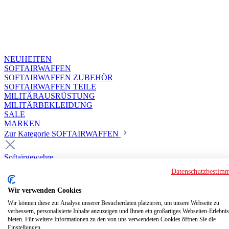
NEUHEITEN
SOFTAIRWAFFEN
SOFTAIRWAFFEN ZUBEHÖR
SOFTAIRWAFFEN TEILE
MILITÄRAUSRÜSTUNG
MILITÄRBEKLEIDUNG
SALE
MARKEN
Zur Kategorie SOFTAIRWAFFEN
Softairgewehre
Superior Custom HPA Guns ab 18
Datenschutzbestim
Deluxe Custom Guns ab 18
Softair elektrisch ab 18
Wir verwenden Cookies
Softair elektrisch ab 14
Softair gasbetrieben ab 18
Wir können diese zur Analyse unserer Besucherdaten platzieren, um unsere Webseite zu
verbessern, personalisierte Inhalte anzuzeigen und Ihnen ein großartiges Webseiten-Erlebnis
Softair HPA Luftdruck ab 18
bieten. Für weitere Informationen zu den von uns verwendeten Cookies öffnen Sie die
Historische Softairwaffen
Einstellungen.