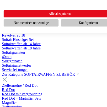
Scharfschützengewehr ab 18
Pumpguns ab 18
Softair Pistolen
Softair Pistolen Gas ab 18
Alle akzeptieren
Softair Pistolen elektrisch ab 14
Softair Pistolen Federdruck ab 14
Nur technisch notwendige
Konfigurieren
Softair Pistolen HPA Luftdruck ab 18
Historische Softairpistolen
Revolver ab 18
Softair Einsteiger Set
Softairwaffen ab 14 Jahre
Softairwaffen ab 18 Jahre
Softairgranaten
40mm
Wurfgranaten
Softairgranatwerfer
Serviceleistungen
Zur Kategorie SOFTAIRWAFFEN ZUBEHÖR
Zielfernrohre / Red Dot
Red Dot
Red Dot mit Vergrößerung
Red Dot + Magnifier Sets
Magnifier
Zielfernrohre