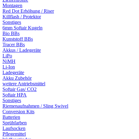
Montagen
Red Dot Erhöhung / Riser
Killflash / Protektor
Sonstiges
6mm Softair Kugeln
Bio BBs
Kunststoff BBs
Tracer BBs
Akkus / Ladegeräte
LiPo
NiMH
Li-Ion
Ladegeräte
Akku Zubehör
weitere Antriebsmittel
Softair Gas/ CO2
Softair HPA
Sonstiges
Riemenaufnahmen / Sling Swivel
Conversion Kits
Batterien
Sprühfarben
Laufsocken
Pflegemittel