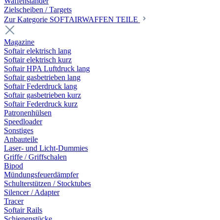
Waffenständer
Zielscheiben / Targets
Zur Kategorie SOFTAIRWAFFEN TEILE
Magazine
Softair elektrisch lang
Softair elektrisch kurz
Softair HPA Luftdruck lang
Softair gasbetrieben lang
Softair Federdruck lang
Softair gasbetrieben kurz
Softair Federdruck kurz
Patronenhülsen
Speedloader
Sonstiges
Anbauteile
Laser- und Licht-Dummies
Griffe / Griffschalen
Bipod
Mündungsfeuerdämpfer
Schulterstützen / Stocktubes
Silencer / Adapter
Tracer
Softair Rails
Schienenstücke