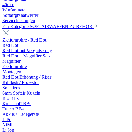
40mm
Wurfgranaten
Softairgranatwerfer
Serviceleistungen
Zur Kategorie SOFTAIRWAFFEN ZUBEHÖR
Zielfernrohre / Red Dot
Red Dot
Red Dot mit Vergrößerung
Red Dot + Magnifier Sets
Magnifier
Zielfernrohre
Montagen
Red Dot Erhöhung / Riser
Killflash / Protektor
Sonstiges
6mm Softair Kugeln
Bio BBs
Kunststoff BBs
Tracer BBs
Akkus / Ladegeräte
LiPo
NiMH
Li-Ion