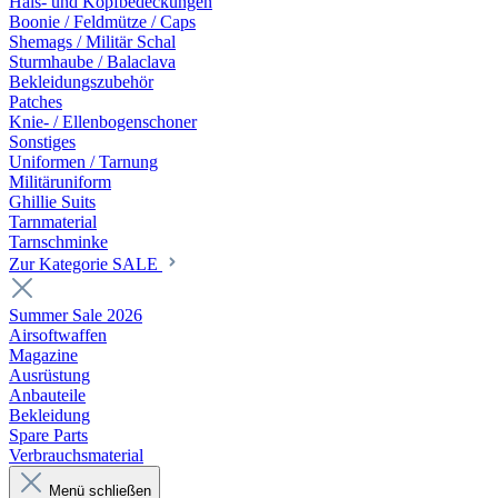
Hals- und Kopfbedeckungen
Boonie / Feldmütze / Caps
Shemags / Militär Schal
Sturmhaube / Balaclava
Bekleidungszubehör
Patches
Knie- / Ellenbogenschoner
Sonstiges
Uniformen / Tarnung
Militäruniform
Ghillie Suits
Tarnmaterial
Tarnschminke
Zur Kategorie SALE
Summer Sale 2026
Airsoftwaffen
Magazine
Ausrüstung
Anbauteile
Bekleidung
Spare Parts
Verbrauchsmaterial
Menü schließen