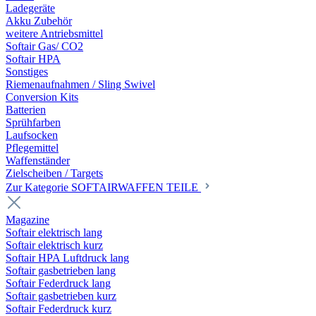
Ladegeräte
Akku Zubehör
weitere Antriebsmittel
Softair Gas/ CO2
Softair HPA
Sonstiges
Riemenaufnahmen / Sling Swivel
Conversion Kits
Batterien
Sprühfarben
Laufsocken
Pflegemittel
Waffenständer
Zielscheiben / Targets
Zur Kategorie SOFTAIRWAFFEN TEILE
Magazine
Softair elektrisch lang
Softair elektrisch kurz
Softair HPA Luftdruck lang
Softair gasbetrieben lang
Softair Federdruck lang
Softair gasbetrieben kurz
Softair Federdruck kurz