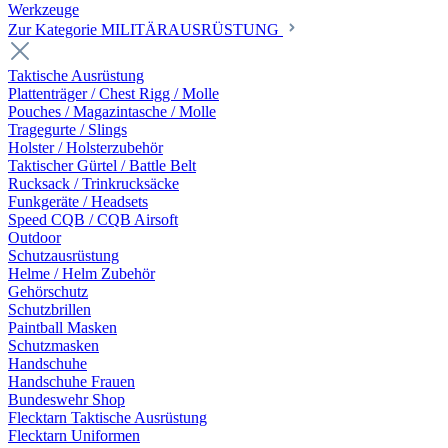
Werkzeuge
Zur Kategorie MILITÄRAUSRÜSTUNG
Taktische Ausrüstung
Plattenträger / Chest Rigg / Molle
Pouches / Magazintasche / Molle
Tragegurte / Slings
Holster / Holsterzubehör
Taktischer Gürtel / Battle Belt
Rucksack / Trinkrucksäcke
Funkgeräte / Headsets
Speed CQB / CQB Airsoft
Outdoor
Schutzausrüstung
Helme / Helm Zubehör
Gehörschutz
Schutzbrillen
Paintball Masken
Schutzmasken
Handschuhe
Handschuhe Frauen
Bundeswehr Shop
Flecktarn Taktische Ausrüstung
Flecktarn Uniformen