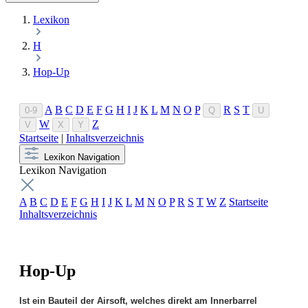
Lexikon
H
Hop-Up
A
B
C
D
E
F
G
H
I
J
K
L
M
N
O
P
R
S
T
0-9
Q
U
W
Z
V
X
Y
Startseite
|
Inhaltsverzeichnis
Lexikon Navigation
Lexikon Navigation
A
B
C
D
E
F
G
H
I
J
K
L
M
N
O
P
R
S
T
W
Z
Startseite
Inhaltsverzeichnis
Hop-Up
Ist ein Bauteil der Airsoft, welches direkt am Innerbarrel