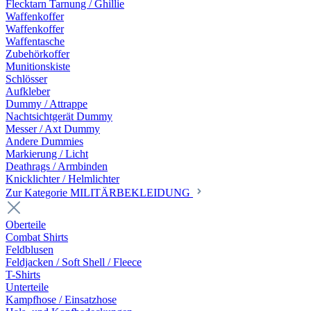
Flecktarn Tarnung / Ghillie
Waffenkoffer
Waffenkoffer
Waffentasche
Zubehörkoffer
Munitionskiste
Schlösser
Aufkleber
Dummy / Attrappe
Nachtsichtgerät Dummy
Messer / Axt Dummy
Andere Dummies
Markierung / Licht
Deathrags / Armbinden
Knicklichter / Helmlichter
Zur Kategorie MILITÄRBEKLEIDUNG
Oberteile
Combat Shirts
Feldblusen
Feldjacken / Soft Shell / Fleece
T-Shirts
Unterteile
Kampfhose / Einsatzhose