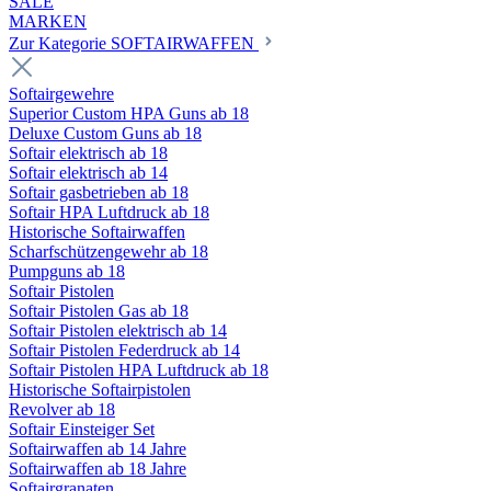
SALE
MARKEN
Zur Kategorie SOFTAIRWAFFEN
Softairgewehre
Superior Custom HPA Guns ab 18
Deluxe Custom Guns ab 18
Softair elektrisch ab 18
Softair elektrisch ab 14
Softair gasbetrieben ab 18
Softair HPA Luftdruck ab 18
Historische Softairwaffen
Scharfschützengewehr ab 18
Pumpguns ab 18
Softair Pistolen
Softair Pistolen Gas ab 18
Softair Pistolen elektrisch ab 14
Softair Pistolen Federdruck ab 14
Softair Pistolen HPA Luftdruck ab 18
Historische Softairpistolen
Revolver ab 18
Softair Einsteiger Set
Softairwaffen ab 14 Jahre
Softairwaffen ab 18 Jahre
Softairgranaten