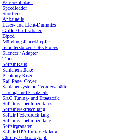
Patronenhülsen
Speedloader
Sonstiges
Anbauteile
Laser- und Licht-Dummies
Griffe / Griffschalen
Bipod
Mündungsfeuerdämpfer
Schulterstützen / Stocktubes
Silencer / Adapter
Tracer
Softair Rails
Schienenstücke
Picatinny Riser
Rail Panel Cover
Schienensysteme / Vorderschäfte
Tuning- und Ersatzteile
SAC Tuning- und Ersatzteile
Softair gasbetrieben kurz
Softair elektrisch lang
Softair Federdruck lang
Softair gasbetrieben lang
Softairgranaten
Softair HPA Luftdruck lang
Chrony / Chronograph