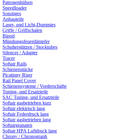
Patronenhülsen
Speedloader
Sonstiges
Anbauteile
Laser- und Licht-Dummies
Griffe / Griffschalen
Bipod
Mündungsfeuerdämpfer
Schulterstützen / Stocktubes
Silencer / Adapter
Tracer
Softair Rails
Schienenstücke
Picatinny Riser
Rail Panel Cover
Schienensysteme / Vorderschäfte
Tuning- und Ersatzteile
SAC Tuning- und Ersatzteile
Softair gasbetrieben kurz
Softair elektrisch lang
Softair Federdruck lang
Softair gasbetrieben lang
Softairgranaten
Softair HPA Luftdruck lang
Chrony / Chronograph