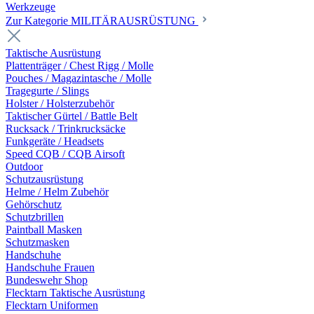
Werkzeuge
Zur Kategorie MILITÄRAUSRÜSTUNG
Taktische Ausrüstung
Plattenträger / Chest Rigg / Molle
Pouches / Magazintasche / Molle
Tragegurte / Slings
Holster / Holsterzubehör
Taktischer Gürtel / Battle Belt
Rucksack / Trinkrucksäcke
Funkgeräte / Headsets
Speed CQB / CQB Airsoft
Outdoor
Schutzausrüstung
Helme / Helm Zubehör
Gehörschutz
Schutzbrillen
Paintball Masken
Schutzmasken
Handschuhe
Handschuhe Frauen
Bundeswehr Shop
Flecktarn Taktische Ausrüstung
Flecktarn Uniformen