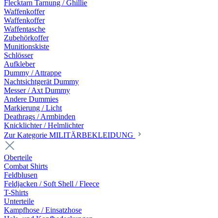
Flecktarn Tarnung / Ghillie
Waffenkoffer
Waffenkoffer
Waffentasche
Zubehörkoffer
Munitionskiste
Schlösser
Aufkleber
Dummy / Attrappe
Nachtsichtgerät Dummy
Messer / Axt Dummy
Andere Dummies
Markierung / Licht
Deathrags / Armbinden
Knicklichter / Helmlichter
Zur Kategorie MILITÄRBEKLEIDUNG
Oberteile
Combat Shirts
Feldblusen
Feldjacken / Soft Shell / Fleece
T-Shirts
Unterteile
Kampfhose / Einsatzhose