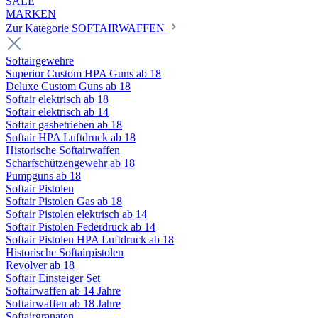
SALE
MARKEN
Zur Kategorie SOFTAIRWAFFEN
Softairgewehre
Superior Custom HPA Guns ab 18
Deluxe Custom Guns ab 18
Softair elektrisch ab 18
Softair elektrisch ab 14
Softair gasbetrieben ab 18
Softair HPA Luftdruck ab 18
Historische Softairwaffen
Scharfschützengewehr ab 18
Pumpguns ab 18
Softair Pistolen
Softair Pistolen Gas ab 18
Softair Pistolen elektrisch ab 14
Softair Pistolen Federdruck ab 14
Softair Pistolen HPA Luftdruck ab 18
Historische Softairpistolen
Revolver ab 18
Softair Einsteiger Set
Softairwaffen ab 14 Jahre
Softairwaffen ab 18 Jahre
Softairgranaten