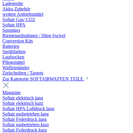
Ladegeräte
Akku Zubehör
weitere Antriebsmittel
Softair Gas/ CO2
Softair HPA
Sonstiges
Riemenaufnahmen / Sling Swivel
Conversion Kits
Batterien
Sprühfarben
Laufsocken
Pflegemittel
Waffenständer
Zielscheiben / Targets
Zur Kategorie SOFTAIRWAFFEN TEILE
Magazine
Softair elektrisch lang
Softair elektrisch kurz
Softair HPA Luftdruck lang
Softair gasbetrieben lang
Softair Federdruck lang
Softair gasbetrieben kurz
Softair Federdruck kurz