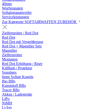
40mm
Wurfgranaten
Softairgranatwerfer
Serviceleistungen
Zur Kategorie SOFTAIRWAFFEN ZUBEHÖR
Zielfernrohre / Red Dot
Red Dot
Red Dot mit Vergrößerung
Red Dot + Magnifier Sets
Magnifier
Zielfernrohre
Montagen
Red Dot Erhöhung / Riser
Killflash / Protektor
Sonstiges
6mm Softair Kugeln
Bio BBs
Kunststoff BBs
Tracer BBs
Akkus / Ladegeräte
LiPo
NiMH
Li-Ion