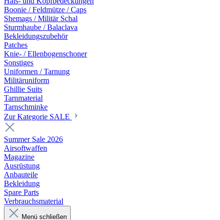
Hals- und Kopfbedeckungen
Boonie / Feldmütze / Caps
Shemags / Militär Schal
Sturmhaube / Balaclava
Bekleidungszubehör
Patches
Knie- / Ellenbogenschoner
Sonstiges
Uniformen / Tarnung
Militäruniform
Ghillie Suits
Tarnmaterial
Tarnschminke
Zur Kategorie SALE
Summer Sale 2026
Airsoftwaffen
Magazine
Ausrüstung
Anbauteile
Bekleidung
Spare Parts
Verbrauchsmaterial
Menü schließen