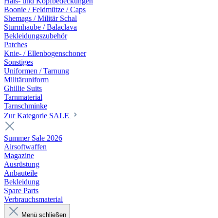
Hals- und Kopfbedeckungen
Boonie / Feldmütze / Caps
Shemags / Militär Schal
Sturmhaube / Balaclava
Bekleidungszubehör
Patches
Knie- / Ellenbogenschoner
Sonstiges
Uniformen / Tarnung
Militäruniform
Ghillie Suits
Tarnmaterial
Tarnschminke
Zur Kategorie SALE
Summer Sale 2026
Airsoftwaffen
Magazine
Ausrüstung
Anbauteile
Bekleidung
Spare Parts
Verbrauchsmaterial
Menü schließen