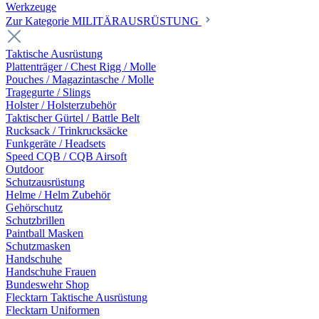
Werkzeuge
Zur Kategorie MILITÄRAUSRÜSTUNG
Taktische Ausrüstung
Plattenträger / Chest Rigg / Molle
Pouches / Magazintasche / Molle
Tragegurte / Slings
Holster / Holsterzubehör
Taktischer Gürtel / Battle Belt
Rucksack / Trinkrucksäcke
Funkgeräte / Headsets
Speed CQB / CQB Airsoft
Outdoor
Schutzausrüstung
Helme / Helm Zubehör
Gehörschutz
Schutzbrillen
Paintball Masken
Schutzmasken
Handschuhe
Handschuhe Frauen
Bundeswehr Shop
Flecktarn Taktische Ausrüstung
Flecktarn Uniformen