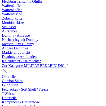
Flecktarn Tarnung / Ghillie
Waffenkoffer
Waffenkoffer
Waffentasche
Zubehörkoffer
Munitionskiste
Schlösser
Aufkleber
Dummy / Attrappe
Nachtsichtgerät Dummy
Messer / Axt Dummy
Andere Dummies
Markierung / Licht
Deathrags / Armbinden
Knicklichter / Helmlichter
Zur Kategorie MILITÄRBEKLEIDUNG
Oberteile
Combat Shirts
Feldblusen
Feldjacken / Soft Shell / Fleece
T-Shirts
Unterteile
Kampfhose / Einsatzhose