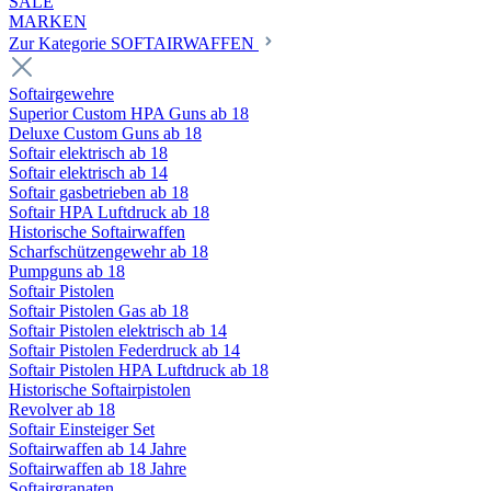
SALE
MARKEN
Zur Kategorie SOFTAIRWAFFEN
Softairgewehre
Superior Custom HPA Guns ab 18
Deluxe Custom Guns ab 18
Softair elektrisch ab 18
Softair elektrisch ab 14
Softair gasbetrieben ab 18
Softair HPA Luftdruck ab 18
Historische Softairwaffen
Scharfschützengewehr ab 18
Pumpguns ab 18
Softair Pistolen
Softair Pistolen Gas ab 18
Softair Pistolen elektrisch ab 14
Softair Pistolen Federdruck ab 14
Softair Pistolen HPA Luftdruck ab 18
Historische Softairpistolen
Revolver ab 18
Softair Einsteiger Set
Softairwaffen ab 14 Jahre
Softairwaffen ab 18 Jahre
Softairgranaten