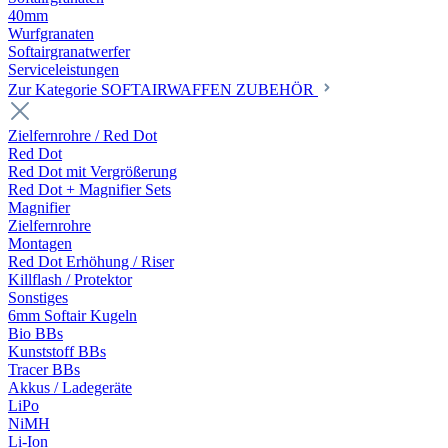
40mm
Wurfgranaten
Softairgranatwerfer
Serviceleistungen
Zur Kategorie SOFTAIRWAFFEN ZUBEHÖR
Zielfernrohre / Red Dot
Red Dot
Red Dot mit Vergrößerung
Red Dot + Magnifier Sets
Magnifier
Zielfernrohre
Montagen
Red Dot Erhöhung / Riser
Killflash / Protektor
Sonstiges
6mm Softair Kugeln
Bio BBs
Kunststoff BBs
Tracer BBs
Akkus / Ladegeräte
LiPo
NiMH
Li-Ion