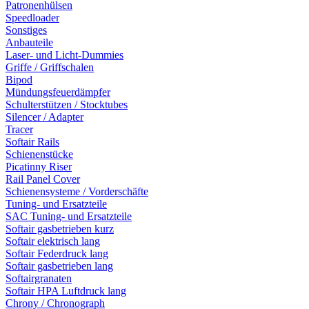
Patronenhülsen
Speedloader
Sonstiges
Anbauteile
Laser- und Licht-Dummies
Griffe / Griffschalen
Bipod
Mündungsfeuerdämpfer
Schulterstützen / Stocktubes
Silencer / Adapter
Tracer
Softair Rails
Schienenstücke
Picatinny Riser
Rail Panel Cover
Schienensysteme / Vorderschäfte
Tuning- und Ersatzteile
SAC Tuning- und Ersatzteile
Softair gasbetrieben kurz
Softair elektrisch lang
Softair Federdruck lang
Softair gasbetrieben lang
Softairgranaten
Softair HPA Luftdruck lang
Chrony / Chronograph