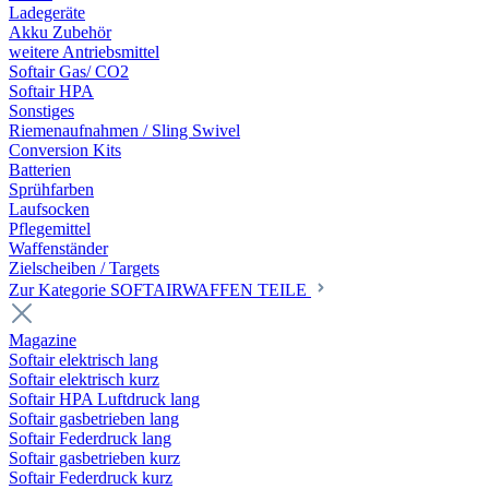
Ladegeräte
Akku Zubehör
weitere Antriebsmittel
Softair Gas/ CO2
Softair HPA
Sonstiges
Riemenaufnahmen / Sling Swivel
Conversion Kits
Batterien
Sprühfarben
Laufsocken
Pflegemittel
Waffenständer
Zielscheiben / Targets
Zur Kategorie SOFTAIRWAFFEN TEILE
Magazine
Softair elektrisch lang
Softair elektrisch kurz
Softair HPA Luftdruck lang
Softair gasbetrieben lang
Softair Federdruck lang
Softair gasbetrieben kurz
Softair Federdruck kurz