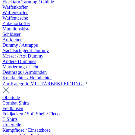
Flecktarn Tarnung / Ghillie
Waffenkoffer
Waffenkoffer
Waffentasche
Zubehörkoffer
Munitionskiste
Schlösser
Aufkleber
Dummy / Attrappe
Nachtsichtgerät Dummy
Messer / Axt Dummy
Andere Dummies
Markierung / Licht
Deathrags / Armbinden
Knicklichter / Helmlichter
Zur Kategorie MILITÄRBEKLEIDUNG
Oberteile
Combat Shirts
Feldblusen
Feldjacken / Soft Shell / Fleece
T-Shirts
Unterteile
Kampfhose / Einsatzhose