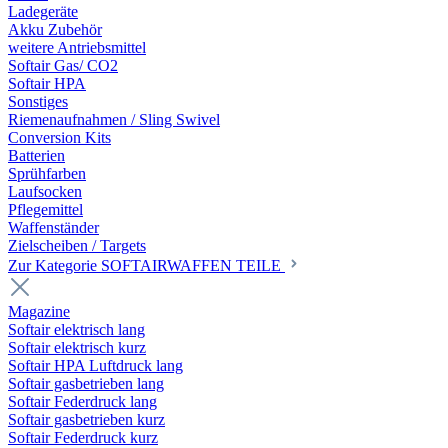
Ladegeräte
Akku Zubehör
weitere Antriebsmittel
Softair Gas/ CO2
Softair HPA
Sonstiges
Riemenaufnahmen / Sling Swivel
Conversion Kits
Batterien
Sprühfarben
Laufsocken
Pflegemittel
Waffenständer
Zielscheiben / Targets
Zur Kategorie SOFTAIRWAFFEN TEILE
Magazine
Softair elektrisch lang
Softair elektrisch kurz
Softair HPA Luftdruck lang
Softair gasbetrieben lang
Softair Federdruck lang
Softair gasbetrieben kurz
Softair Federdruck kurz