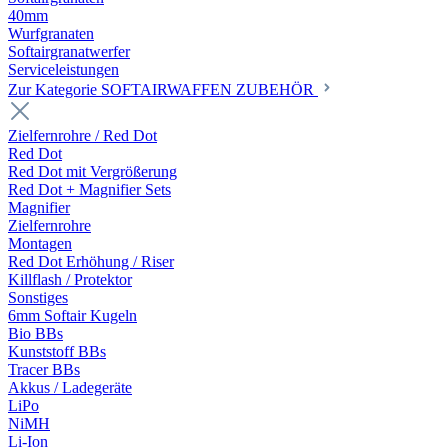
40mm
Wurfgranaten
Softairgranatwerfer
Serviceleistungen
Zur Kategorie SOFTAIRWAFFEN ZUBEHÖR
Zielfernrohre / Red Dot
Red Dot
Red Dot mit Vergrößerung
Red Dot + Magnifier Sets
Magnifier
Zielfernrohre
Montagen
Red Dot Erhöhung / Riser
Killflash / Protektor
Sonstiges
6mm Softair Kugeln
Bio BBs
Kunststoff BBs
Tracer BBs
Akkus / Ladegeräte
LiPo
NiMH
Li-Ion