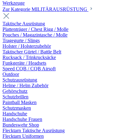
Werkzeuge
Zur Kategorie MILITÄRAUSRÜSTUNG
Taktische Ausrüstung
Plattenträger / Chest Rigg / Molle
Pouches / Magazintasche / Molle
Tragegurte / Slings
Holster / Holsterzubehör
Taktischer Gürtel / Battle Belt
Rucksack / Trinkrucksäcke
Funkgeräte / Headsets
Speed CQB / CQB Airsoft
Outdoor
Schutzausrüstung
Helme / Helm Zubehör
Gehörschutz
Schutzbrillen
Paintball Masken
Schutzmasken
Handschuhe
Handschuhe Frauen
Bundeswehr Shop
Flecktarn Taktische Ausrüstung
Flecktarn Uniformen