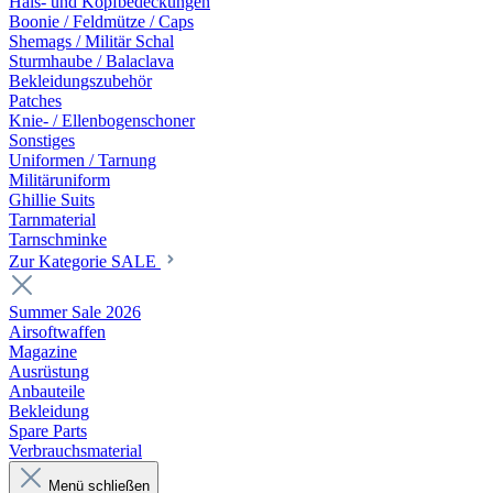
Hals- und Kopfbedeckungen
Boonie / Feldmütze / Caps
Shemags / Militär Schal
Sturmhaube / Balaclava
Bekleidungszubehör
Patches
Knie- / Ellenbogenschoner
Sonstiges
Uniformen / Tarnung
Militäruniform
Ghillie Suits
Tarnmaterial
Tarnschminke
Zur Kategorie SALE
Summer Sale 2026
Airsoftwaffen
Magazine
Ausrüstung
Anbauteile
Bekleidung
Spare Parts
Verbrauchsmaterial
Menü schließen