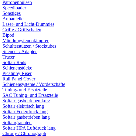
Patronenhülsen
Speedloader
Sonstiges
Anbauteile
Laser- und Licht-Dummies
Griffe / Griffschalen
Bipod
Mündungsfeuerdämpfer
Schulterstützen / Stocktubes
Silencer / Adapter
Tracer
Softair Rails
Schienenstücke
Picatinny Riser
Rail Panel Cover
Schienensysteme / Vorderschäfte
Tuning- und Ersatzteile
SAC Tuning- und Ersatzteile
Softair gasbetrieben kurz
Softair elektrisch lang
Softair Federdruck lang
Softair gasbetrieben lang
Softairgranaten
Softair HPA Luftdruck lang
Chrony / Chronograph