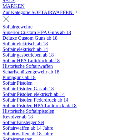
SALE
MARKEN
Zur Kategorie SOFTAIRWAFFEN
Softairgewehre
Superior Custom HPA Guns ab 18
Deluxe Custom Guns ab 18
Softair elektrisch ab 18
Softair elektrisch ab 14
Softair gasbetrieben ab 18
Softair HPA Luftdruck ab 18
Historische Softairwaffen
Scharfschützengewehr ab 18
Pumpguns ab 18
Softair Pistolen
Softair Pistolen Gas ab 18
Softair Pistolen elektrisch ab 14
Softair Pistolen Federdruck ab 14
Softair Pistolen HPA Luftdruck ab 18
Historische Softairpistolen
Revolver ab 18
Softair Einsteiger Set
Softairwaffen ab 14 Jahre
Softairwaffen ab 18 Jahre
Softairgranaten