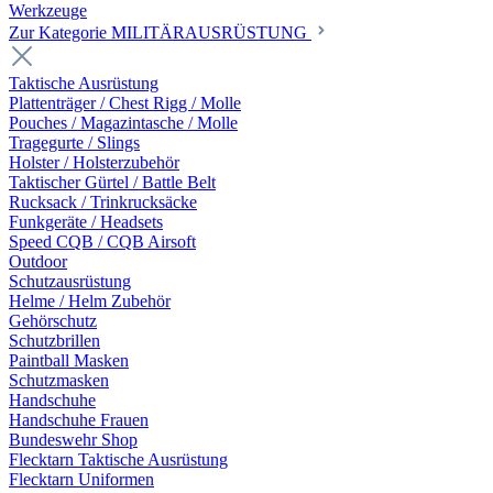
Werkzeuge
Zur Kategorie MILITÄRAUSRÜSTUNG
Taktische Ausrüstung
Plattenträger / Chest Rigg / Molle
Pouches / Magazintasche / Molle
Tragegurte / Slings
Holster / Holsterzubehör
Taktischer Gürtel / Battle Belt
Rucksack / Trinkrucksäcke
Funkgeräte / Headsets
Speed CQB / CQB Airsoft
Outdoor
Schutzausrüstung
Helme / Helm Zubehör
Gehörschutz
Schutzbrillen
Paintball Masken
Schutzmasken
Handschuhe
Handschuhe Frauen
Bundeswehr Shop
Flecktarn Taktische Ausrüstung
Flecktarn Uniformen