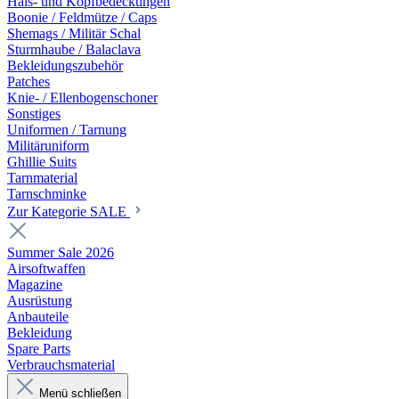
Hals- und Kopfbedeckungen
Boonie / Feldmütze / Caps
Shemags / Militär Schal
Sturmhaube / Balaclava
Bekleidungszubehör
Patches
Knie- / Ellenbogenschoner
Sonstiges
Uniformen / Tarnung
Militäruniform
Ghillie Suits
Tarnmaterial
Tarnschminke
Zur Kategorie SALE
Summer Sale 2026
Airsoftwaffen
Magazine
Ausrüstung
Anbauteile
Bekleidung
Spare Parts
Verbrauchsmaterial
Menü schließen