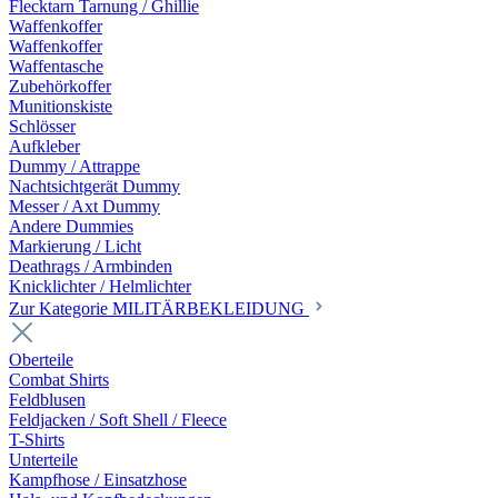
Flecktarn Tarnung / Ghillie
Waffenkoffer
Waffenkoffer
Waffentasche
Zubehörkoffer
Munitionskiste
Schlösser
Aufkleber
Dummy / Attrappe
Nachtsichtgerät Dummy
Messer / Axt Dummy
Andere Dummies
Markierung / Licht
Deathrags / Armbinden
Knicklichter / Helmlichter
Zur Kategorie MILITÄRBEKLEIDUNG
Oberteile
Combat Shirts
Feldblusen
Feldjacken / Soft Shell / Fleece
T-Shirts
Unterteile
Kampfhose / Einsatzhose