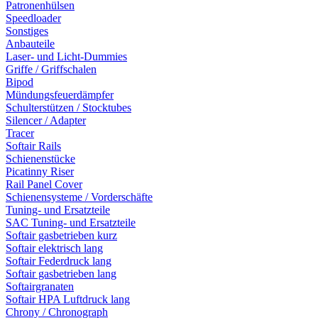
Patronenhülsen
Speedloader
Sonstiges
Anbauteile
Laser- und Licht-Dummies
Griffe / Griffschalen
Bipod
Mündungsfeuerdämpfer
Schulterstützen / Stocktubes
Silencer / Adapter
Tracer
Softair Rails
Schienenstücke
Picatinny Riser
Rail Panel Cover
Schienensysteme / Vorderschäfte
Tuning- und Ersatzteile
SAC Tuning- und Ersatzteile
Softair gasbetrieben kurz
Softair elektrisch lang
Softair Federdruck lang
Softair gasbetrieben lang
Softairgranaten
Softair HPA Luftdruck lang
Chrony / Chronograph