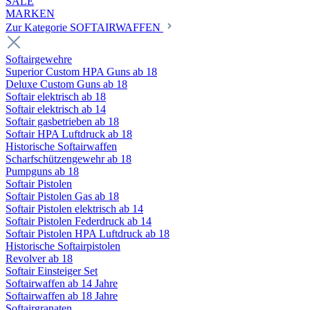
SALE
MARKEN
Zur Kategorie SOFTAIRWAFFEN
Softairgewehre
Superior Custom HPA Guns ab 18
Deluxe Custom Guns ab 18
Softair elektrisch ab 18
Softair elektrisch ab 14
Softair gasbetrieben ab 18
Softair HPA Luftdruck ab 18
Historische Softairwaffen
Scharfschützengewehr ab 18
Pumpguns ab 18
Softair Pistolen
Softair Pistolen Gas ab 18
Softair Pistolen elektrisch ab 14
Softair Pistolen Federdruck ab 14
Softair Pistolen HPA Luftdruck ab 18
Historische Softairpistolen
Revolver ab 18
Softair Einsteiger Set
Softairwaffen ab 14 Jahre
Softairwaffen ab 18 Jahre
Softairgranaten