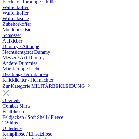
Flecktarn Tarnung / Ghillie
Waffenkoffer
Waffenkoffer
Waffentasche
Zubehörkoffer
Munitionskiste
Schlösser
Aufkleber
Dummy / Attrappe
Nachtsichtgerät Dummy
Messer / Axt Dummy
Andere Dummies
Markierung / Licht
Deathrags / Armbinden
Knicklichter / Helmlichter
Zur Kategorie MILITÄRBEKLEIDUNG
Oberteile
Combat Shirts
Feldblusen
Feldjacken / Soft Shell / Fleece
T-Shirts
Unterteile
Kampfhose / Einsatzhose