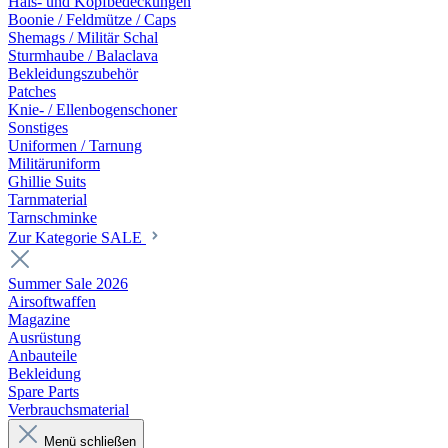
Hals- und Kopfbedeckungen
Boonie / Feldmütze / Caps
Shemags / Militär Schal
Sturmhaube / Balaclava
Bekleidungszubehör
Patches
Knie- / Ellenbogenschoner
Sonstiges
Uniformen / Tarnung
Militäruniform
Ghillie Suits
Tarnmaterial
Tarnschminke
Zur Kategorie SALE
Summer Sale 2026
Airsoftwaffen
Magazine
Ausrüstung
Anbauteile
Bekleidung
Spare Parts
Verbrauchsmaterial
Menü schließen