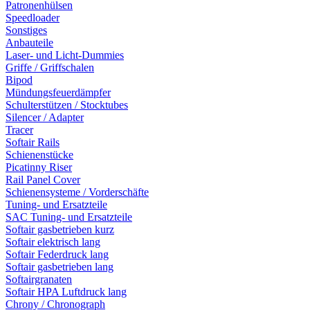
Patronenhülsen
Speedloader
Sonstiges
Anbauteile
Laser- und Licht-Dummies
Griffe / Griffschalen
Bipod
Mündungsfeuerdämpfer
Schulterstützen / Stocktubes
Silencer / Adapter
Tracer
Softair Rails
Schienenstücke
Picatinny Riser
Rail Panel Cover
Schienensysteme / Vorderschäfte
Tuning- und Ersatzteile
SAC Tuning- und Ersatzteile
Softair gasbetrieben kurz
Softair elektrisch lang
Softair Federdruck lang
Softair gasbetrieben lang
Softairgranaten
Softair HPA Luftdruck lang
Chrony / Chronograph