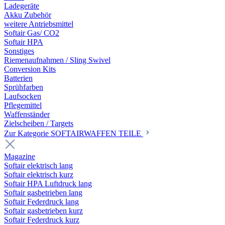
Ladegeräte
Akku Zubehör
weitere Antriebsmittel
Softair Gas/ CO2
Softair HPA
Sonstiges
Riemenaufnahmen / Sling Swivel
Conversion Kits
Batterien
Sprühfarben
Laufsocken
Pflegemittel
Waffenständer
Zielscheiben / Targets
Zur Kategorie SOFTAIRWAFFEN TEILE
Magazine
Softair elektrisch lang
Softair elektrisch kurz
Softair HPA Luftdruck lang
Softair gasbetrieben lang
Softair Federdruck lang
Softair gasbetrieben kurz
Softair Federdruck kurz