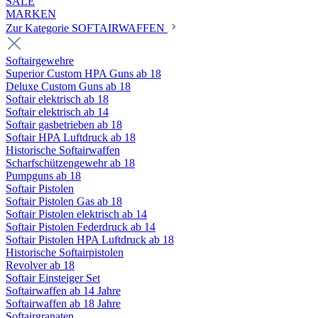
SALE
MARKEN
Zur Kategorie SOFTAIRWAFFEN
Softairgewehre
Superior Custom HPA Guns ab 18
Deluxe Custom Guns ab 18
Softair elektrisch ab 18
Softair elektrisch ab 14
Softair gasbetrieben ab 18
Softair HPA Luftdruck ab 18
Historische Softairwaffen
Scharfschützengewehr ab 18
Pumpguns ab 18
Softair Pistolen
Softair Pistolen Gas ab 18
Softair Pistolen elektrisch ab 14
Softair Pistolen Federdruck ab 14
Softair Pistolen HPA Luftdruck ab 18
Historische Softairpistolen
Revolver ab 18
Softair Einsteiger Set
Softairwaffen ab 14 Jahre
Softairwaffen ab 18 Jahre
Softairgranaten