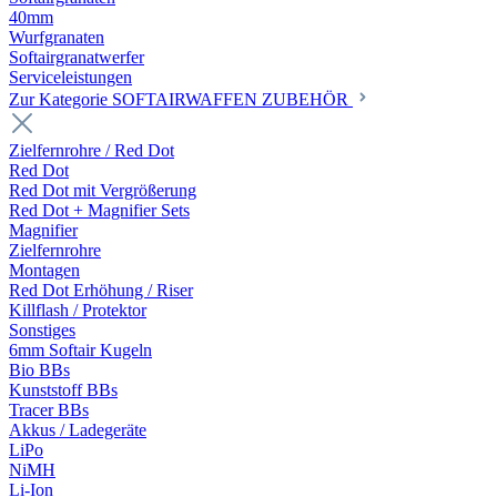
40mm
Wurfgranaten
Softairgranatwerfer
Serviceleistungen
Zur Kategorie SOFTAIRWAFFEN ZUBEHÖR
Zielfernrohre / Red Dot
Red Dot
Red Dot mit Vergrößerung
Red Dot + Magnifier Sets
Magnifier
Zielfernrohre
Montagen
Red Dot Erhöhung / Riser
Killflash / Protektor
Sonstiges
6mm Softair Kugeln
Bio BBs
Kunststoff BBs
Tracer BBs
Akkus / Ladegeräte
LiPo
NiMH
Li-Ion