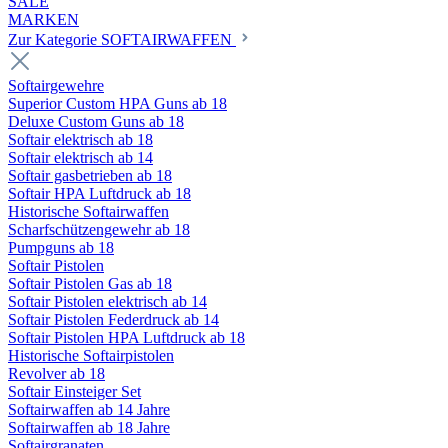
SALE
MARKEN
Zur Kategorie SOFTAIRWAFFEN
Softairgewehre
Superior Custom HPA Guns ab 18
Deluxe Custom Guns ab 18
Softair elektrisch ab 18
Softair elektrisch ab 14
Softair gasbetrieben ab 18
Softair HPA Luftdruck ab 18
Historische Softairwaffen
Scharfschützengewehr ab 18
Pumpguns ab 18
Softair Pistolen
Softair Pistolen Gas ab 18
Softair Pistolen elektrisch ab 14
Softair Pistolen Federdruck ab 14
Softair Pistolen HPA Luftdruck ab 18
Historische Softairpistolen
Revolver ab 18
Softair Einsteiger Set
Softairwaffen ab 14 Jahre
Softairwaffen ab 18 Jahre
Softairgranaten