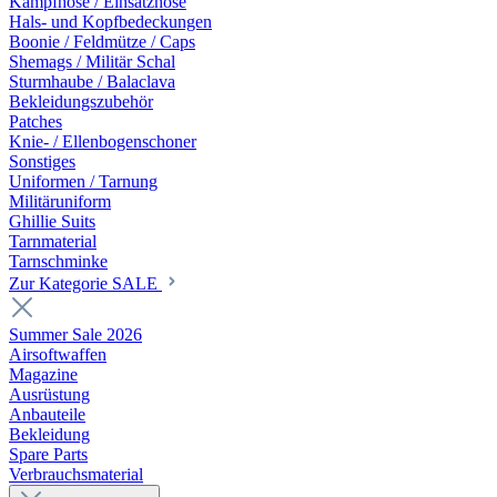
Kampfhose / Einsatzhose
Hals- und Kopfbedeckungen
Boonie / Feldmütze / Caps
Shemags / Militär Schal
Sturmhaube / Balaclava
Bekleidungszubehör
Patches
Knie- / Ellenbogenschoner
Sonstiges
Uniformen / Tarnung
Militäruniform
Ghillie Suits
Tarnmaterial
Tarnschminke
Zur Kategorie SALE
Summer Sale 2026
Airsoftwaffen
Magazine
Ausrüstung
Anbauteile
Bekleidung
Spare Parts
Verbrauchsmaterial