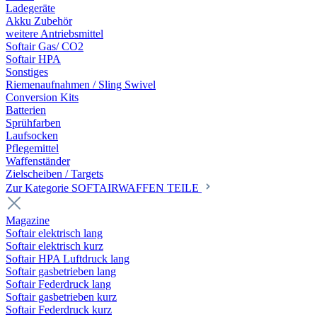
Ladegeräte
Akku Zubehör
weitere Antriebsmittel
Softair Gas/ CO2
Softair HPA
Sonstiges
Riemenaufnahmen / Sling Swivel
Conversion Kits
Batterien
Sprühfarben
Laufsocken
Pflegemittel
Waffenständer
Zielscheiben / Targets
Zur Kategorie SOFTAIRWAFFEN TEILE
Magazine
Softair elektrisch lang
Softair elektrisch kurz
Softair HPA Luftdruck lang
Softair gasbetrieben lang
Softair Federdruck lang
Softair gasbetrieben kurz
Softair Federdruck kurz