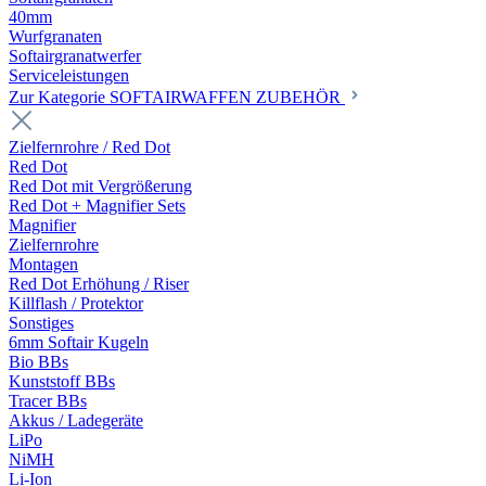
40mm
Wurfgranaten
Softairgranatwerfer
Serviceleistungen
Zur Kategorie SOFTAIRWAFFEN ZUBEHÖR
Zielfernrohre / Red Dot
Red Dot
Red Dot mit Vergrößerung
Red Dot + Magnifier Sets
Magnifier
Zielfernrohre
Montagen
Red Dot Erhöhung / Riser
Killflash / Protektor
Sonstiges
6mm Softair Kugeln
Bio BBs
Kunststoff BBs
Tracer BBs
Akkus / Ladegeräte
LiPo
NiMH
Li-Ion