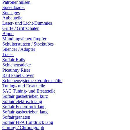
Patronenhülsen
Speedloader
Sonstiges
Anbauteile
Laser- und Licht-Dummies
Griffe / Griffschalen
Bipod
Mündungsfeuerdämpfer
Schulterstützen / Stocktubes
Silencer / Adapter
Tracer
Softair Rails
Schienenstücke
Picatinny Riser
Rail Panel Cover
Schienensysteme / Vorderschäfte
Tuning- und Ersatzteile
SAC Tuning- und Ersatzteile
Softair gasbetrieben kurz
Softair elektrisch lang
Softair Federdruck lang
Softair gasbetrieben lang
Softairgranaten
Softair HPA Luftdruck lang
Chrony / Chronograph