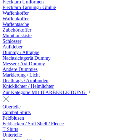
Flecktarn Uniformen
Flecktarn Tarnung / Ghillie
Waffenkoffer
Waffenkoffer
Waffentasche
Zubehörkoffer
Munitionskiste
Schlösser
Aufkleber
Dummy / Attrappe
Nachtsichtgerät Dummy
Messer / Axt Dummy
Andere Dummies
Markierung / Licht
Deathrags / Armbinden
Knicklichter / Helmlichter
Zur Kategorie MILITÄRBEKLEIDUNG
Oberteile
Combat Shirts
Feldblusen
Feldjacken / Soft Shell / Fleece
T-Shirts
Unterteile