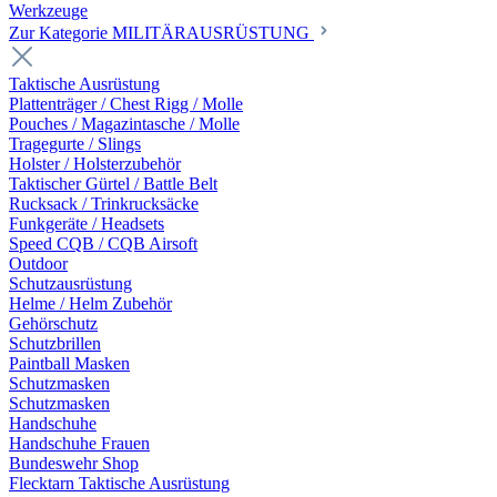
Werkzeuge
Zur Kategorie MILITÄRAUSRÜSTUNG
Taktische Ausrüstung
Plattenträger / Chest Rigg / Molle
Pouches / Magazintasche / Molle
Tragegurte / Slings
Holster / Holsterzubehör
Taktischer Gürtel / Battle Belt
Rucksack / Trinkrucksäcke
Funkgeräte / Headsets
Speed CQB / CQB Airsoft
Outdoor
Schutzausrüstung
Helme / Helm Zubehör
Gehörschutz
Schutzbrillen
Paintball Masken
Schutzmasken
Schutzmasken
Handschuhe
Handschuhe Frauen
Bundeswehr Shop
Flecktarn Taktische Ausrüstung