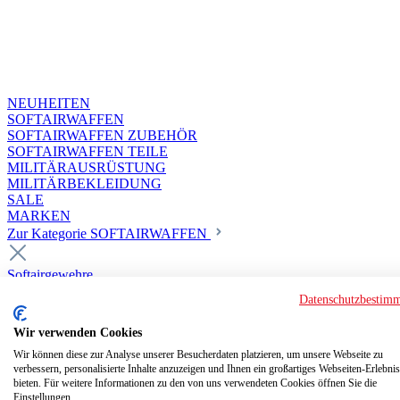
NEUHEITEN
SOFTAIRWAFFEN
SOFTAIRWAFFEN ZUBEHÖR
SOFTAIRWAFFEN TEILE
MILITÄRAUSRÜSTUNG
MILITÄRBEKLEIDUNG
SALE
MARKEN
Zur Kategorie SOFTAIRWAFFEN
Softairgewehre
Superior Custom HPA Guns ab 18
Datenschutzbestim
Deluxe Custom Guns ab 18
Softair elektrisch ab 18
Wir verwenden Cookies
Softair elektrisch ab 14
Softair gasbetrieben ab 18
Wir können diese zur Analyse unserer Besucherdaten platzieren, um unsere Webseite zu
verbessern, personalisierte Inhalte anzuzeigen und Ihnen ein großartiges Webseiten-Erlebnis
Softair HPA Luftdruck ab 18
bieten. Für weitere Informationen zu den von uns verwendeten Cookies öffnen Sie die
Historische Softairwaffen
Einstellungen.