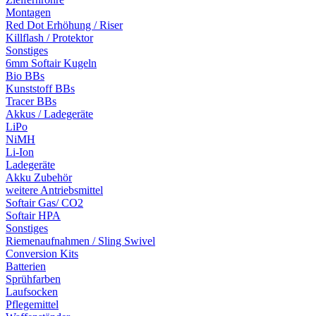
Montagen
Red Dot Erhöhung / Riser
Killflash / Protektor
Sonstiges
6mm Softair Kugeln
Bio BBs
Kunststoff BBs
Tracer BBs
Akkus / Ladegeräte
LiPo
NiMH
Li-Ion
Ladegeräte
Akku Zubehör
weitere Antriebsmittel
Softair Gas/ CO2
Softair HPA
Sonstiges
Riemenaufnahmen / Sling Swivel
Conversion Kits
Batterien
Sprühfarben
Laufsocken
Pflegemittel