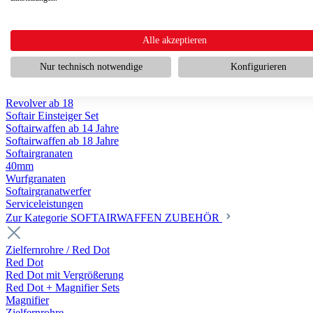
Scharfschützengewehr ab 18
Pumpguns ab 18
Softair Pistolen
Softair Pistolen Gas ab 18
Alle akzeptieren
Softair Pistolen elektrisch ab 14
Softair Pistolen Federdruck ab 14
Nur technisch notwendige
Konfigurieren
Softair Pistolen HPA Luftdruck ab 18
Historische Softairpistolen
Revolver ab 18
Softair Einsteiger Set
Softairwaffen ab 14 Jahre
Softairwaffen ab 18 Jahre
Softairgranaten
40mm
Wurfgranaten
Softairgranatwerfer
Serviceleistungen
Zur Kategorie SOFTAIRWAFFEN ZUBEHÖR
Zielfernrohre / Red Dot
Red Dot
Red Dot mit Vergrößerung
Red Dot + Magnifier Sets
Magnifier
Zielfernrohre