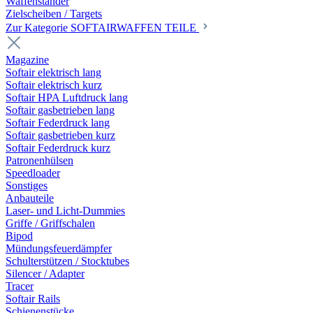
Waffenständer
Zielscheiben / Targets
Zur Kategorie SOFTAIRWAFFEN TEILE
Magazine
Softair elektrisch lang
Softair elektrisch kurz
Softair HPA Luftdruck lang
Softair gasbetrieben lang
Softair Federdruck lang
Softair gasbetrieben kurz
Softair Federdruck kurz
Patronenhülsen
Speedloader
Sonstiges
Anbauteile
Laser- und Licht-Dummies
Griffe / Griffschalen
Bipod
Mündungsfeuerdämpfer
Schulterstützen / Stocktubes
Silencer / Adapter
Tracer
Softair Rails
Schienenstücke