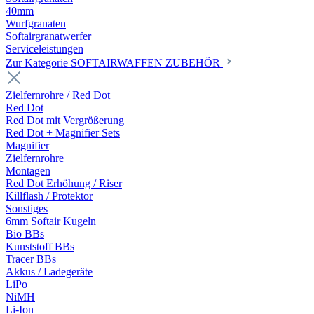
40mm
Wurfgranaten
Softairgranatwerfer
Serviceleistungen
Zur Kategorie SOFTAIRWAFFEN ZUBEHÖR
Zielfernrohre / Red Dot
Red Dot
Red Dot mit Vergrößerung
Red Dot + Magnifier Sets
Magnifier
Zielfernrohre
Montagen
Red Dot Erhöhung / Riser
Killflash / Protektor
Sonstiges
6mm Softair Kugeln
Bio BBs
Kunststoff BBs
Tracer BBs
Akkus / Ladegeräte
LiPo
NiMH
Li-Ion