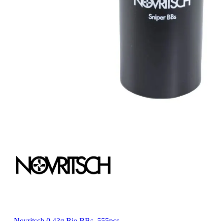
Novritsch 0,43g Bio BBs, 555pcs