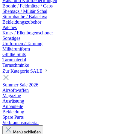
Hals- und Kopfbedeckungen
Boonie / Feldmütze / Caps
Shemags / Militär Schal
Sturmhaube / Balaclava
Bekleidungszubehör
Patches
Knie- / Ellenbogenschoner
Sonstiges
Uniformen / Tarnung
Militäruniform
Ghillie Suits
Tarnmaterial
Tarnschminke
Zur Kategorie SALE
Summer Sale 2026
Airsoftwaffen
Magazine
Ausrüstung
Anbauteile
Bekleidung
Spare Parts
Verbrauchsmaterial
Menü schließen