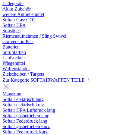
Ladegeräte
Akku Zubehör
weitere Antriebsmittel
Softair Gas/ CO2
Softair HPA
Sonstiges
Riemenaufnahmen / Sling Swivel
Conversion Kits
Batterien
Sprühfarben
Laufsocken
Pflegemittel
Waffenständer
Zielscheiben / Targets
Zur Kategorie SOFTAIRWAFFEN TEILE
Magazine
Softair elektrisch lang
Softair elektrisch kurz
Softair HPA Luftdruck lang
Softair gasbetrieben lang
Softair Federdruck lang
Softair gasbetrieben kurz
Softair Federdruck kurz