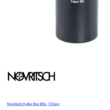
Novritsch 0,46g Bio BBs, 555pcs