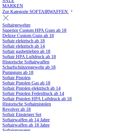
SALE
MARKEN
Zur Kategorie SOFTAIRWAFFEN
Softairgewehre
Superior Custom HPA Guns ab 18
Deluxe Custom Guns ab 18
Softair elektrisch ab 18
Softair elektrisch ab 14
Softair gasbetrieben ab 18
Softair HPA Luftdruck ab 18
Historische Softairwaffen
Scharfschützengewehr ab 18
Pumpguns ab 18
Softair Pistolen
Softair Pistolen Gas ab 18
Softair Pistolen elektrisch ab 14
Softair Pistolen Federdruck ab 14
Softair Pistolen HPA Luftdruck ab 18
Historische Softairpistolen
Revolver ab 18
Softair Einsteiger Set
Softairwaffen ab 14 Jahre
Softairwaffen ab 18 Jahre
Softairgranaten