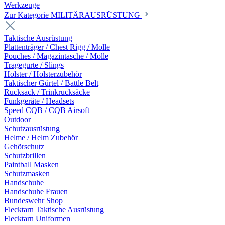
Werkzeuge
Zur Kategorie MILITÄRAUSRÜSTUNG
Taktische Ausrüstung
Plattenträger / Chest Rigg / Molle
Pouches / Magazintasche / Molle
Tragegurte / Slings
Holster / Holsterzubehör
Taktischer Gürtel / Battle Belt
Rucksack / Trinkrucksäcke
Funkgeräte / Headsets
Speed CQB / CQB Airsoft
Outdoor
Schutzausrüstung
Helme / Helm Zubehör
Gehörschutz
Schutzbrillen
Paintball Masken
Schutzmasken
Handschuhe
Handschuhe Frauen
Bundeswehr Shop
Flecktarn Taktische Ausrüstung
Flecktarn Uniformen