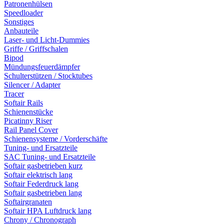
Patronenhülsen
Speedloader
Sonstiges
Anbauteile
Laser- und Licht-Dummies
Griffe / Griffschalen
Bipod
Mündungsfeuerdämpfer
Schulterstützen / Stocktubes
Silencer / Adapter
Tracer
Softair Rails
Schienenstücke
Picatinny Riser
Rail Panel Cover
Schienensysteme / Vorderschäfte
Tuning- und Ersatzteile
SAC Tuning- und Ersatzteile
Softair gasbetrieben kurz
Softair elektrisch lang
Softair Federdruck lang
Softair gasbetrieben lang
Softairgranaten
Softair HPA Luftdruck lang
Chrony / Chronograph