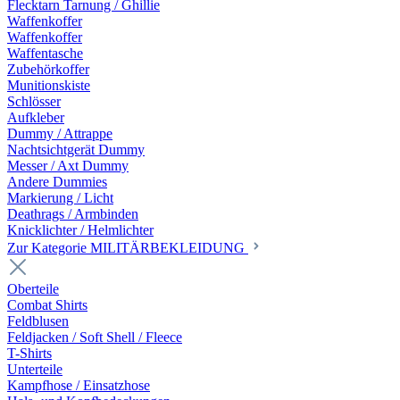
Flecktarn Tarnung / Ghillie
Waffenkoffer
Waffenkoffer
Waffentasche
Zubehörkoffer
Munitionskiste
Schlösser
Aufkleber
Dummy / Attrappe
Nachtsichtgerät Dummy
Messer / Axt Dummy
Andere Dummies
Markierung / Licht
Deathrags / Armbinden
Knicklichter / Helmlichter
Zur Kategorie MILITÄRBEKLEIDUNG
Oberteile
Combat Shirts
Feldblusen
Feldjacken / Soft Shell / Fleece
T-Shirts
Unterteile
Kampfhose / Einsatzhose