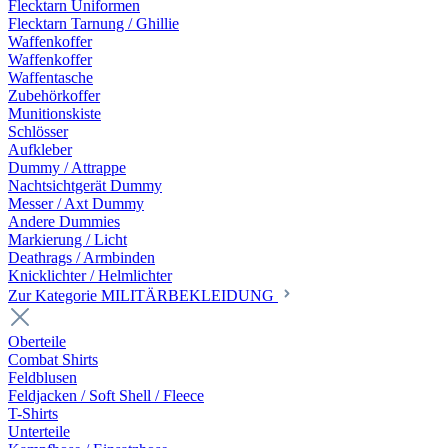
Flecktarn Uniformen
Flecktarn Tarnung / Ghillie
Waffenkoffer
Waffenkoffer
Waffentasche
Zubehörkoffer
Munitionskiste
Schlösser
Aufkleber
Dummy / Attrappe
Nachtsichtgerät Dummy
Messer / Axt Dummy
Andere Dummies
Markierung / Licht
Deathrags / Armbinden
Knicklichter / Helmlichter
Zur Kategorie MILITÄRBEKLEIDUNG
Oberteile
Combat Shirts
Feldblusen
Feldjacken / Soft Shell / Fleece
T-Shirts
Unterteile