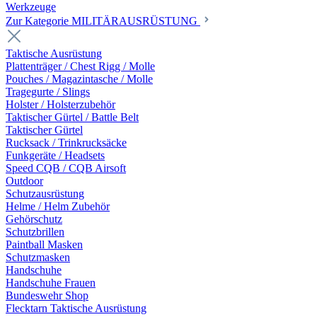
Werkzeuge
Zur Kategorie MILITÄRAUSRÜSTUNG
Taktische Ausrüstung
Plattenträger / Chest Rigg / Molle
Pouches / Magazintasche / Molle
Tragegurte / Slings
Holster / Holsterzubehör
Taktischer Gürtel / Battle Belt
Taktischer Gürtel
Rucksack / Trinkrucksäcke
Funkgeräte / Headsets
Speed CQB / CQB Airsoft
Outdoor
Schutzausrüstung
Helme / Helm Zubehör
Gehörschutz
Schutzbrillen
Paintball Masken
Schutzmasken
Handschuhe
Handschuhe Frauen
Bundeswehr Shop
Flecktarn Taktische Ausrüstung