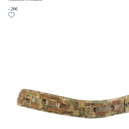
- 26€