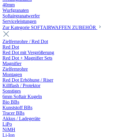
40mm
Wurfgranaten
Softairgranatwerfer
Serviceleistungen
Zur Kategorie SOFTAIRWAFFEN ZUBEHÖR
Zielfernrohre / Red Dot
Red Dot
Red Dot mit Vergrößerung
Red Dot + Magnifier Sets
Magnifier
Zielfernrohre
Montagen
Red Dot Erhöhung / Riser
Killflash / Protektor
Sonstiges
6mm Softair Kugeln
Bio BBs
Kunststoff BBs
Tracer BBs
Akkus / Ladegeräte
LiPo
NiMH
Li-Ion