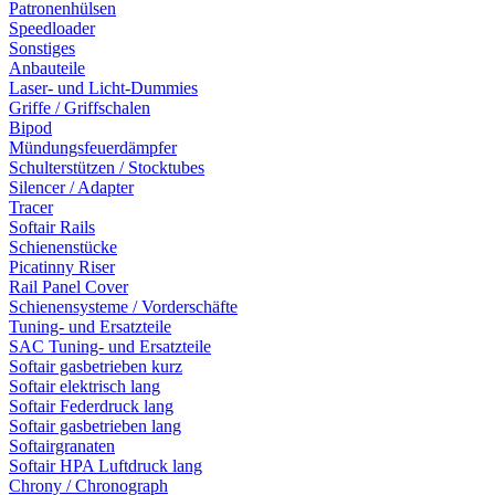
Patronenhülsen
Speedloader
Sonstiges
Anbauteile
Laser- und Licht-Dummies
Griffe / Griffschalen
Bipod
Mündungsfeuerdämpfer
Schulterstützen / Stocktubes
Silencer / Adapter
Tracer
Softair Rails
Schienenstücke
Picatinny Riser
Rail Panel Cover
Schienensysteme / Vorderschäfte
Tuning- und Ersatzteile
SAC Tuning- und Ersatzteile
Softair gasbetrieben kurz
Softair elektrisch lang
Softair Federdruck lang
Softair gasbetrieben lang
Softairgranaten
Softair HPA Luftdruck lang
Chrony / Chronograph