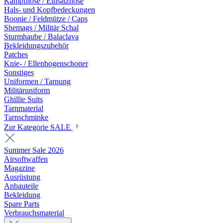
Kampfhose / Einsatzhose
Hals- und Kopfbedeckungen
Boonie / Feldmütze / Caps
Shemags / Militär Schal
Sturmhaube / Balaclava
Bekleidungszubehör
Patches
Knie- / Ellenbogenschoner
Sonstiges
Uniformen / Tarnung
Militäruniform
Ghillie Suits
Tarnmaterial
Tarnschminke
Zur Kategorie SALE
Summer Sale 2026
Airsoftwaffen
Magazine
Ausrüstung
Anbauteile
Bekleidung
Spare Parts
Verbrauchsmaterial