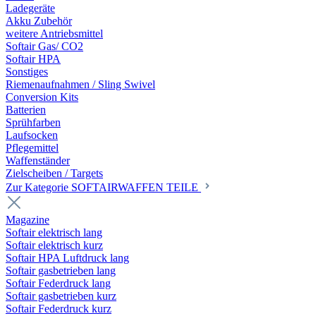
Ladegeräte
Akku Zubehör
weitere Antriebsmittel
Softair Gas/ CO2
Softair HPA
Sonstiges
Riemenaufnahmen / Sling Swivel
Conversion Kits
Batterien
Sprühfarben
Laufsocken
Pflegemittel
Waffenständer
Zielscheiben / Targets
Zur Kategorie SOFTAIRWAFFEN TEILE
Magazine
Softair elektrisch lang
Softair elektrisch kurz
Softair HPA Luftdruck lang
Softair gasbetrieben lang
Softair Federdruck lang
Softair gasbetrieben kurz
Softair Federdruck kurz