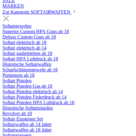
SALE
MARKEN
Zur Kategorie SOFTAIRWAFFEN
Softairgewehre
Superior Custom HPA Guns ab 18
Deluxe Custom Guns ab 18
Softair elektrisch ab 18
Softair elektrisch ab 14
Softair gasbetrieben ab 18
Softair HPA Luftdruck ab 18
Historische Softairwaffen
Scharfschützengewehr ab 18
Pumpguns ab 18
Softair Pistolen
Softair Pistolen Gas ab 18
Softair Pistolen elektrisch ab 14
Softair Pistolen Federdruck ab 14
Softair Pistolen HPA Luftdruck ab 18
Historische Softairpistolen
Revolver ab 18
Softair Einsteiger Set
Softairwaffen ab 14 Jahre
Softairwaffen ab 18 Jahre
Softairgranaten