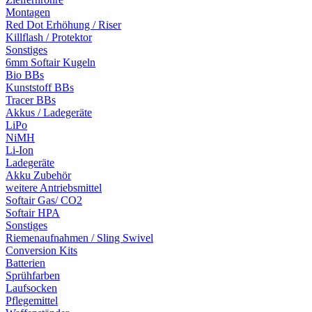
Montagen
Red Dot Erhöhung / Riser
Killflash / Protektor
Sonstiges
6mm Softair Kugeln
Bio BBs
Kunststoff BBs
Tracer BBs
Akkus / Ladegeräte
LiPo
NiMH
Li-Ion
Ladegeräte
Akku Zubehör
weitere Antriebsmittel
Softair Gas/ CO2
Softair HPA
Sonstiges
Riemenaufnahmen / Sling Swivel
Conversion Kits
Batterien
Sprühfarben
Laufsocken
Pflegemittel