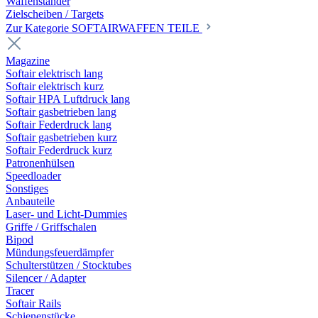
Waffenständer
Zielscheiben / Targets
Zur Kategorie SOFTAIRWAFFEN TEILE
Magazine
Softair elektrisch lang
Softair elektrisch kurz
Softair HPA Luftdruck lang
Softair gasbetrieben lang
Softair Federdruck lang
Softair gasbetrieben kurz
Softair Federdruck kurz
Patronenhülsen
Speedloader
Sonstiges
Anbauteile
Laser- und Licht-Dummies
Griffe / Griffschalen
Bipod
Mündungsfeuerdämpfer
Schulterstützen / Stocktubes
Silencer / Adapter
Tracer
Softair Rails
Schienenstücke