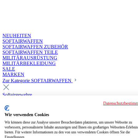
NEUHEITEN
SOFTAIRWAFFEN
SOFTAIRWAFFEN ZUBEHÖR
SOFTAIRWAFFEN TEILE
MILITÄRAUSRÜSTUNG
MILITÄRBEKLEIDUNG
SALE
MARKEN
Zur Kategorie SOFTAIRWAFFEN
Softairgewehre
Superior Custom HPA Guns ab 18
Datenschutzbestim
Deluxe Custom Guns ab 18
Softair elektrisch ab 18
Wir verwenden Cookies
Softair elektrisch ab 14
Softair gasbetrieben ab 18
Wir können diese zur Analyse unserer Besucherdaten platzieren, um unsere Webseite zu
verbessern, personalisierte Inhalte anzuzeigen und Ihnen ein großartiges Webseiten-Erlebnis
Softair HPA Luftdruck ab 18
bieten. Für weitere Informationen zu den von uns verwendeten Cookies öffnen Sie die
Historische Softairwaffen
Einstellungen.