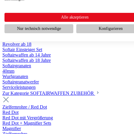
Scharfschützengewehr ab 18
Pumpguns ab 18
Softair Pistolen
Softair Pistolen Gas ab 18
Alle akzeptieren
Softair Pistolen elektrisch ab 14
Softair Pistolen Federdruck ab 14
Nur technisch notwendige
Konfigurieren
Softair Pistolen HPA Luftdruck ab 18
Historische Softairpistolen
Revolver ab 18
Softair Einsteiger Set
Softairwaffen ab 14 Jahre
Softairwaffen ab 18 Jahre
Softairgranaten
40mm
Wurfgranaten
Softairgranatwerfer
Serviceleistungen
Zur Kategorie SOFTAIRWAFFEN ZUBEHÖR
Zielfernrohre / Red Dot
Red Dot
Red Dot mit Vergrößerung
Red Dot + Magnifier Sets
Magnifier
Zielfernrohre