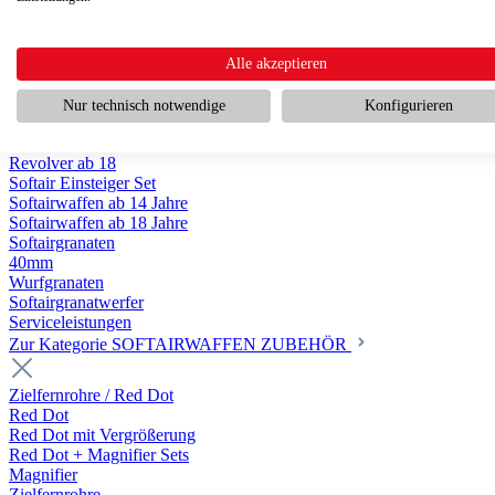
Scharfschützengewehr ab 18
Pumpguns ab 18
Softair Pistolen
Softair Pistolen Gas ab 18
Alle akzeptieren
Softair Pistolen elektrisch ab 14
Softair Pistolen Federdruck ab 14
Nur technisch notwendige
Konfigurieren
Softair Pistolen HPA Luftdruck ab 18
Historische Softairpistolen
Revolver ab 18
Softair Einsteiger Set
Softairwaffen ab 14 Jahre
Softairwaffen ab 18 Jahre
Softairgranaten
40mm
Wurfgranaten
Softairgranatwerfer
Serviceleistungen
Zur Kategorie SOFTAIRWAFFEN ZUBEHÖR
Zielfernrohre / Red Dot
Red Dot
Red Dot mit Vergrößerung
Red Dot + Magnifier Sets
Magnifier
Zielfernrohre