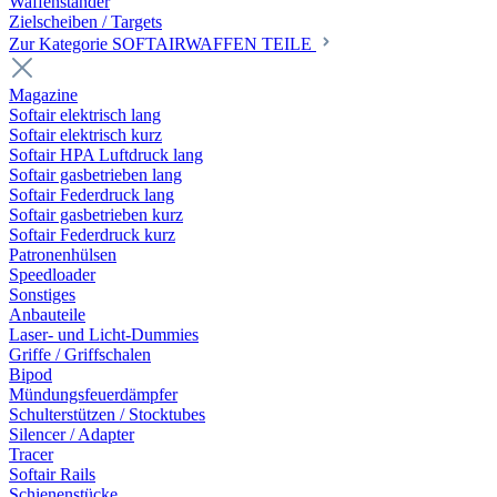
Waffenständer
Zielscheiben / Targets
Zur Kategorie SOFTAIRWAFFEN TEILE
Magazine
Softair elektrisch lang
Softair elektrisch kurz
Softair HPA Luftdruck lang
Softair gasbetrieben lang
Softair Federdruck lang
Softair gasbetrieben kurz
Softair Federdruck kurz
Patronenhülsen
Speedloader
Sonstiges
Anbauteile
Laser- und Licht-Dummies
Griffe / Griffschalen
Bipod
Mündungsfeuerdämpfer
Schulterstützen / Stocktubes
Silencer / Adapter
Tracer
Softair Rails
Schienenstücke