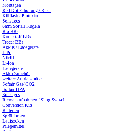
Montagen
Red Dot Erhöhung / Riser
Killflash / Protektor
Sonstiges
6mm Softair Kugeln
Bio BBs
Kunststoff BBs
Tracer BBs
Akkus / Ladegeräte
LiPo
NiMH
Li-Ion
Ladegeräte
Akku Zubehör
weitere Antriebsmittel
Softair Gas/ CO2
Softair HPA
Sonstiges
Riemenaufnahmen / Sling Swivel
Conversion Kits
Batterien
Sprühfarben
Laufsocken
Pflegemittel