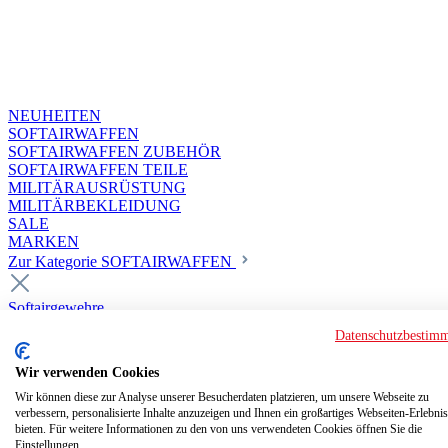
NEUHEITEN
SOFTAIRWAFFEN
SOFTAIRWAFFEN ZUBEHÖR
SOFTAIRWAFFEN TEILE
MILITÄRAUSRÜSTUNG
MILITÄRBEKLEIDUNG
SALE
MARKEN
Zur Kategorie SOFTAIRWAFFEN
Softairgewehre
Superior Custom HPA Guns ab 18
Datenschutzbestim
Deluxe Custom Guns ab 18
Softair elektrisch ab 18
Wir verwenden Cookies
Softair elektrisch ab 14
Softair gasbetrieben ab 18
Wir können diese zur Analyse unserer Besucherdaten platzieren, um unsere Webseite zu
verbessern, personalisierte Inhalte anzuzeigen und Ihnen ein großartiges Webseiten-Erlebnis
Softair HPA Luftdruck ab 18
bieten. Für weitere Informationen zu den von uns verwendeten Cookies öffnen Sie die
Historische Softairwaffen
Einstellungen.