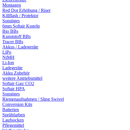
Montagen
Red Dot Erhöhung / Riser
Killflash / Protektor
Sonstiges
6mm Softair Kugeln
Bio BBs
Kunststoff BBs
Tracer BBs
Akkus / Ladegeräte
LiPo
NiMH
Li-Ion
Ladegeräte
Akku Zubehör
weitere Antriebsmittel
Softair Gas/ CO2
Softair HPA
Sonstiges
Riemenaufnahmen / Sling Swivel
Conversion Kits
Batterien
Sprühfarben
Laufsocken
Pflegemittel