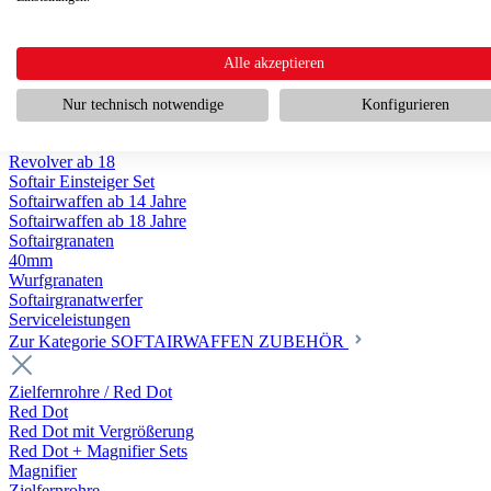
Scharfschützengewehr ab 18
Pumpguns ab 18
Softair Pistolen
Softair Pistolen Gas ab 18
Alle akzeptieren
Softair Pistolen elektrisch ab 14
Softair Pistolen Federdruck ab 14
Nur technisch notwendige
Konfigurieren
Softair Pistolen HPA Luftdruck ab 18
Historische Softairpistolen
Revolver ab 18
Softair Einsteiger Set
Softairwaffen ab 14 Jahre
Softairwaffen ab 18 Jahre
Softairgranaten
40mm
Wurfgranaten
Softairgranatwerfer
Serviceleistungen
Zur Kategorie SOFTAIRWAFFEN ZUBEHÖR
Zielfernrohre / Red Dot
Red Dot
Red Dot mit Vergrößerung
Red Dot + Magnifier Sets
Magnifier
Zielfernrohre