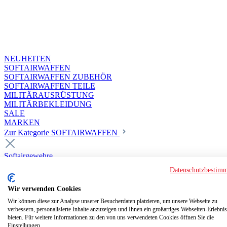
NEUHEITEN
SOFTAIRWAFFEN
SOFTAIRWAFFEN ZUBEHÖR
SOFTAIRWAFFEN TEILE
MILITÄRAUSRÜSTUNG
MILITÄRBEKLEIDUNG
SALE
MARKEN
Zur Kategorie SOFTAIRWAFFEN
Softairgewehre
Superior Custom HPA Guns ab 18
Datenschutzbestim
Deluxe Custom Guns ab 18
Softair elektrisch ab 18
Wir verwenden Cookies
Softair elektrisch ab 14
Softair gasbetrieben ab 18
Wir können diese zur Analyse unserer Besucherdaten platzieren, um unsere Webseite zu
verbessern, personalisierte Inhalte anzuzeigen und Ihnen ein großartiges Webseiten-Erlebnis
Softair HPA Luftdruck ab 18
bieten. Für weitere Informationen zu den von uns verwendeten Cookies öffnen Sie die
Historische Softairwaffen
Einstellungen.