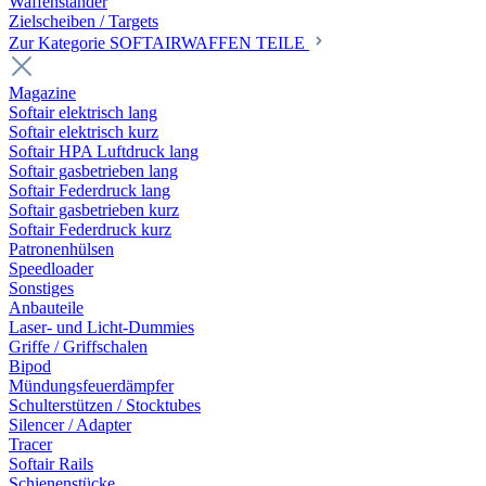
Waffenständer
Zielscheiben / Targets
Zur Kategorie SOFTAIRWAFFEN TEILE
Magazine
Softair elektrisch lang
Softair elektrisch kurz
Softair HPA Luftdruck lang
Softair gasbetrieben lang
Softair Federdruck lang
Softair gasbetrieben kurz
Softair Federdruck kurz
Patronenhülsen
Speedloader
Sonstiges
Anbauteile
Laser- und Licht-Dummies
Griffe / Griffschalen
Bipod
Mündungsfeuerdämpfer
Schulterstützen / Stocktubes
Silencer / Adapter
Tracer
Softair Rails
Schienenstücke