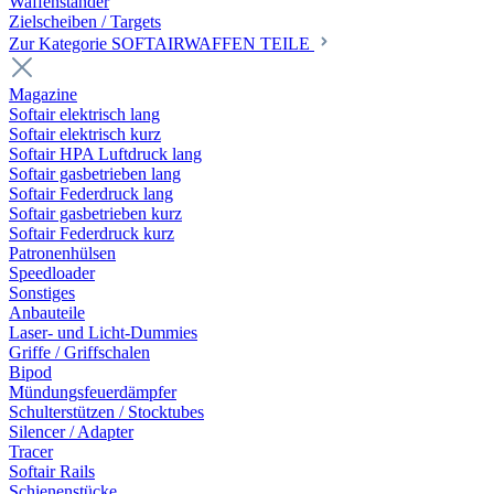
Waffenständer
Zielscheiben / Targets
Zur Kategorie SOFTAIRWAFFEN TEILE
Magazine
Softair elektrisch lang
Softair elektrisch kurz
Softair HPA Luftdruck lang
Softair gasbetrieben lang
Softair Federdruck lang
Softair gasbetrieben kurz
Softair Federdruck kurz
Patronenhülsen
Speedloader
Sonstiges
Anbauteile
Laser- und Licht-Dummies
Griffe / Griffschalen
Bipod
Mündungsfeuerdämpfer
Schulterstützen / Stocktubes
Silencer / Adapter
Tracer
Softair Rails
Schienenstücke