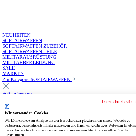
NEUHEITEN
SOFTAIRWAFFEN
SOFTAIRWAFFEN ZUBEHÖR
SOFTAIRWAFFEN TEILE
MILITÄRAUSRÜSTUNG
MILITÄRBEKLEIDUNG
SALE
MARKEN
Zur Kategorie SOFTAIRWAFFEN
Softairgewehre
Superior Custom HPA Guns ab 18
Datenschutzbestim
Deluxe Custom Guns ab 18
Softair elektrisch ab 18
Wir verwenden Cookies
Softair elektrisch ab 14
Softair gasbetrieben ab 18
Wir können diese zur Analyse unserer Besucherdaten platzieren, um unsere Webseite zu
verbessern, personalisierte Inhalte anzuzeigen und Ihnen ein großartiges Webseiten-Erlebnis
Softair HPA Luftdruck ab 18
bieten. Für weitere Informationen zu den von uns verwendeten Cookies öffnen Sie die
Historische Softairwaffen
Einstellungen.