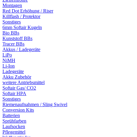
Montagen
Red Dot Erhöhung / Riser
Killflash / Protektor
Sonstiges
6mm Softair Kugeln
Bio BBs
Kunststoff BBs
Tracer BBs
Akkus / Ladegeräte
LiPo
NiMH
Li-Ion
Ladegeräte
Akku Zubehör
weitere Antriebsmittel
Softair Gas/ CO2
Softair HPA
Sonstiges
Riemenaufnahmen / Sling Swivel
Conversion Kits
Batterien
Sprühfarben
Laufsocken
Pflegemittel