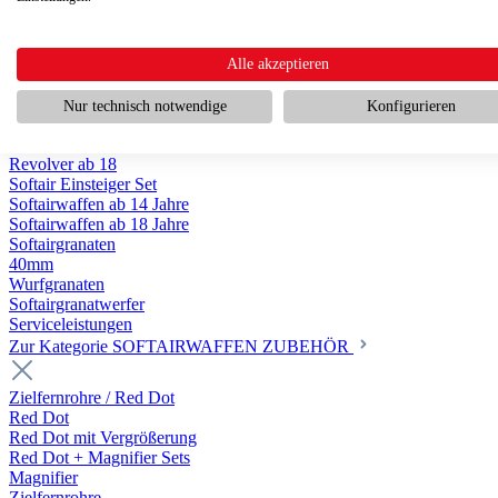
Scharfschützengewehr ab 18
Pumpguns ab 18
Softair Pistolen
Softair Pistolen Gas ab 18
Alle akzeptieren
Softair Pistolen elektrisch ab 14
Softair Pistolen Federdruck ab 14
Nur technisch notwendige
Konfigurieren
Softair Pistolen HPA Luftdruck ab 18
Historische Softairpistolen
Revolver ab 18
Softair Einsteiger Set
Softairwaffen ab 14 Jahre
Softairwaffen ab 18 Jahre
Softairgranaten
40mm
Wurfgranaten
Softairgranatwerfer
Serviceleistungen
Zur Kategorie SOFTAIRWAFFEN ZUBEHÖR
Zielfernrohre / Red Dot
Red Dot
Red Dot mit Vergrößerung
Red Dot + Magnifier Sets
Magnifier
Zielfernrohre