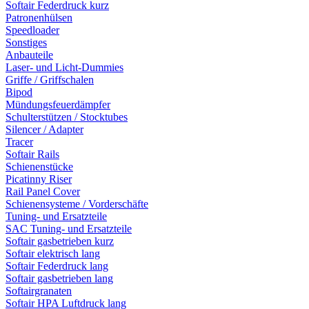
Softair Federdruck kurz
Patronenhülsen
Speedloader
Sonstiges
Anbauteile
Laser- und Licht-Dummies
Griffe / Griffschalen
Bipod
Mündungsfeuerdämpfer
Schulterstützen / Stocktubes
Silencer / Adapter
Tracer
Softair Rails
Schienenstücke
Picatinny Riser
Rail Panel Cover
Schienensysteme / Vorderschäfte
Tuning- und Ersatzteile
SAC Tuning- und Ersatzteile
Softair gasbetrieben kurz
Softair elektrisch lang
Softair Federdruck lang
Softair gasbetrieben lang
Softairgranaten
Softair HPA Luftdruck lang