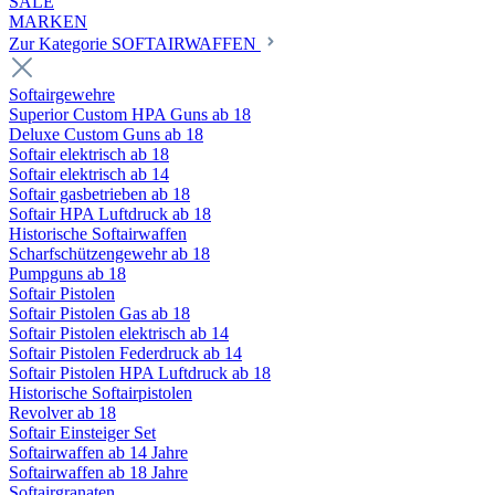
SALE
MARKEN
Zur Kategorie SOFTAIRWAFFEN
Softairgewehre
Superior Custom HPA Guns ab 18
Deluxe Custom Guns ab 18
Softair elektrisch ab 18
Softair elektrisch ab 14
Softair gasbetrieben ab 18
Softair HPA Luftdruck ab 18
Historische Softairwaffen
Scharfschützengewehr ab 18
Pumpguns ab 18
Softair Pistolen
Softair Pistolen Gas ab 18
Softair Pistolen elektrisch ab 14
Softair Pistolen Federdruck ab 14
Softair Pistolen HPA Luftdruck ab 18
Historische Softairpistolen
Revolver ab 18
Softair Einsteiger Set
Softairwaffen ab 14 Jahre
Softairwaffen ab 18 Jahre
Softairgranaten