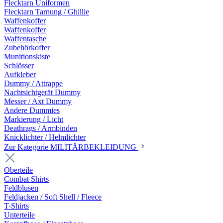
Flecktarn Uniformen
Flecktarn Tarnung / Ghillie
Waffenkoffer
Waffenkoffer
Waffentasche
Zubehörkoffer
Munitionskiste
Schlösser
Aufkleber
Dummy / Attrappe
Nachtsichtgerät Dummy
Messer / Axt Dummy
Andere Dummies
Markierung / Licht
Deathrags / Armbinden
Knicklichter / Helmlichter
Zur Kategorie MILITÄRBEKLEIDUNG
Oberteile
Combat Shirts
Feldblusen
Feldjacken / Soft Shell / Fleece
T-Shirts
Unterteile