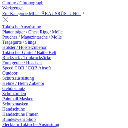
Chrony / Chronograph
Werkzeuge
Zur Kategorie MILITÄRAUSRÜSTUNG
Taktische Ausrüstung
Plattenträger / Chest Rigg / Molle
Pouches / Magazintasche / Molle
Tragegurte / Slings
Holster / Holsterzubehör
Taktischer Gürtel / Battle Belt
Rucksack / Trinkrucksäcke
Funkgeräte / Headsets
Speed CQB / CQB Airsoft
Outdoor
Schutzausrüstung
Helme / Helm Zubehör
Gehörschutz
Schutzbrillen
Paintball Masken
Schutzmasken
Handschuhe
Handschuhe Frauen
Bundeswehr Shop
Flecktarn Taktische Ausrüstung