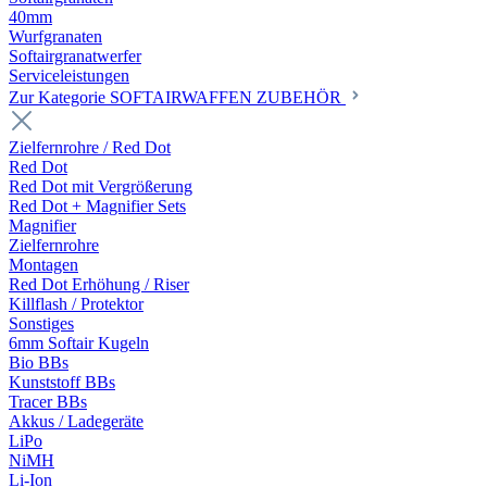
40mm
Wurfgranaten
Softairgranatwerfer
Serviceleistungen
Zur Kategorie SOFTAIRWAFFEN ZUBEHÖR
Zielfernrohre / Red Dot
Red Dot
Red Dot mit Vergrößerung
Red Dot + Magnifier Sets
Magnifier
Zielfernrohre
Montagen
Red Dot Erhöhung / Riser
Killflash / Protektor
Sonstiges
6mm Softair Kugeln
Bio BBs
Kunststoff BBs
Tracer BBs
Akkus / Ladegeräte
LiPo
NiMH
Li-Ion