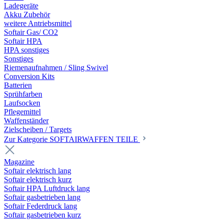
Ladegeräte
Akku Zubehör
weitere Antriebsmittel
Softair Gas/ CO2
Softair HPA
HPA sonstiges
Sonstiges
Riemenaufnahmen / Sling Swivel
Conversion Kits
Batterien
Sprühfarben
Laufsocken
Pflegemittel
Waffenständer
Zielscheiben / Targets
Zur Kategorie SOFTAIRWAFFEN TEILE
Magazine
Softair elektrisch lang
Softair elektrisch kurz
Softair HPA Luftdruck lang
Softair gasbetrieben lang
Softair Federdruck lang
Softair gasbetrieben kurz