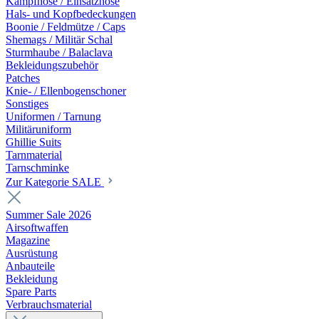
Kampfhose / Einsatzhose
Hals- und Kopfbedeckungen
Boonie / Feldmütze / Caps
Shemags / Militär Schal
Sturmhaube / Balaclava
Bekleidungszubehör
Patches
Knie- / Ellenbogenschoner
Sonstiges
Uniformen / Tarnung
Militäruniform
Ghillie Suits
Tarnmaterial
Tarnschminke
Zur Kategorie SALE
Summer Sale 2026
Airsoftwaffen
Magazine
Ausrüstung
Anbauteile
Bekleidung
Spare Parts
Verbrauchsmaterial