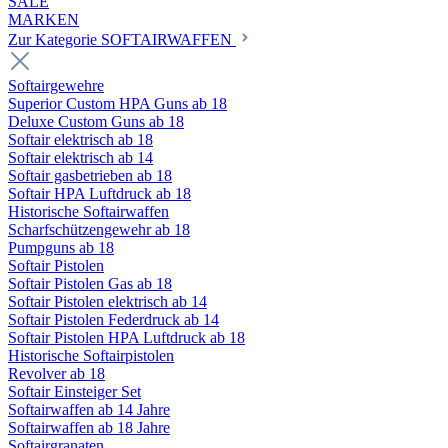
SALE
MARKEN
Zur Kategorie SOFTAIRWAFFEN
Softairgewehre
Superior Custom HPA Guns ab 18
Deluxe Custom Guns ab 18
Softair elektrisch ab 18
Softair elektrisch ab 14
Softair gasbetrieben ab 18
Softair HPA Luftdruck ab 18
Historische Softairwaffen
Scharfschützengewehr ab 18
Pumpguns ab 18
Softair Pistolen
Softair Pistolen Gas ab 18
Softair Pistolen elektrisch ab 14
Softair Pistolen Federdruck ab 14
Softair Pistolen HPA Luftdruck ab 18
Historische Softairpistolen
Revolver ab 18
Softair Einsteiger Set
Softairwaffen ab 14 Jahre
Softairwaffen ab 18 Jahre
Softairgranaten