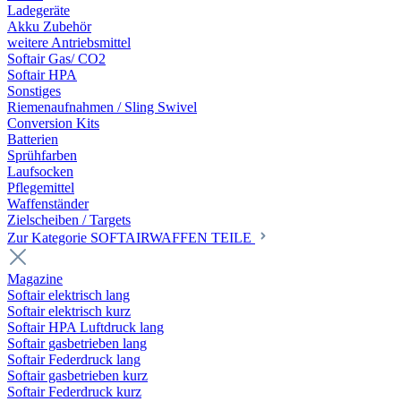
Ladegeräte
Akku Zubehör
weitere Antriebsmittel
Softair Gas/ CO2
Softair HPA
Sonstiges
Riemenaufnahmen / Sling Swivel
Conversion Kits
Batterien
Sprühfarben
Laufsocken
Pflegemittel
Waffenständer
Zielscheiben / Targets
Zur Kategorie SOFTAIRWAFFEN TEILE
Magazine
Softair elektrisch lang
Softair elektrisch kurz
Softair HPA Luftdruck lang
Softair gasbetrieben lang
Softair Federdruck lang
Softair gasbetrieben kurz
Softair Federdruck kurz