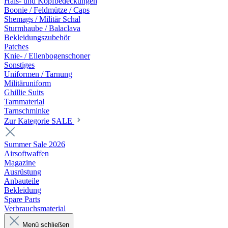
Hals- und Kopfbedeckungen
Boonie / Feldmütze / Caps
Shemags / Militär Schal
Sturmhaube / Balaclava
Bekleidungszubehör
Patches
Knie- / Ellenbogenschoner
Sonstiges
Uniformen / Tarnung
Militäruniform
Ghillie Suits
Tarnmaterial
Tarnschminke
Zur Kategorie SALE
Summer Sale 2026
Airsoftwaffen
Magazine
Ausrüstung
Anbauteile
Bekleidung
Spare Parts
Verbrauchsmaterial
Menü schließen