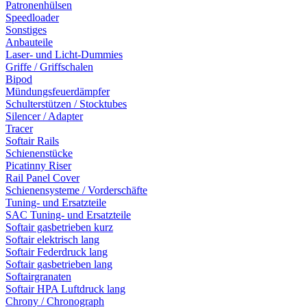
Patronenhülsen
Speedloader
Sonstiges
Anbauteile
Laser- und Licht-Dummies
Griffe / Griffschalen
Bipod
Mündungsfeuerdämpfer
Schulterstützen / Stocktubes
Silencer / Adapter
Tracer
Softair Rails
Schienenstücke
Picatinny Riser
Rail Panel Cover
Schienensysteme / Vorderschäfte
Tuning- und Ersatzteile
SAC Tuning- und Ersatzteile
Softair gasbetrieben kurz
Softair elektrisch lang
Softair Federdruck lang
Softair gasbetrieben lang
Softairgranaten
Softair HPA Luftdruck lang
Chrony / Chronograph