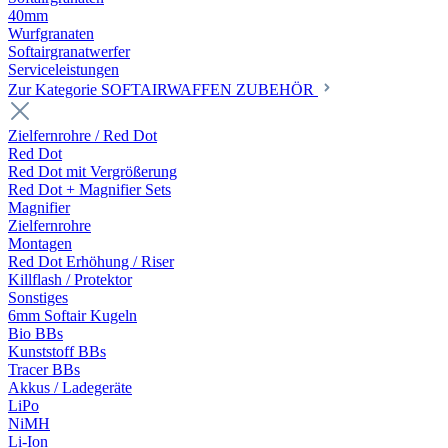
40mm
Wurfgranaten
Softairgranatwerfer
Serviceleistungen
Zur Kategorie SOFTAIRWAFFEN ZUBEHÖR
Zielfernrohre / Red Dot
Red Dot
Red Dot mit Vergrößerung
Red Dot + Magnifier Sets
Magnifier
Zielfernrohre
Montagen
Red Dot Erhöhung / Riser
Killflash / Protektor
Sonstiges
6mm Softair Kugeln
Bio BBs
Kunststoff BBs
Tracer BBs
Akkus / Ladegeräte
LiPo
NiMH
Li-Ion