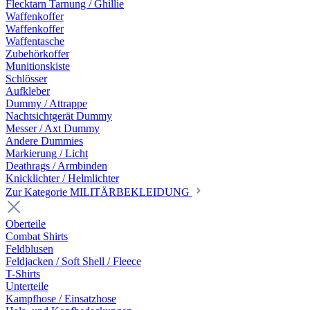
Flecktarn Tarnung / Ghillie
Waffenkoffer
Waffenkoffer
Waffentasche
Zubehörkoffer
Munitionskiste
Schlösser
Aufkleber
Dummy / Attrappe
Nachtsichtgerät Dummy
Messer / Axt Dummy
Andere Dummies
Markierung / Licht
Deathrags / Armbinden
Knicklichter / Helmlichter
Zur Kategorie MILITÄRBEKLEIDUNG
Oberteile
Combat Shirts
Feldblusen
Feldjacken / Soft Shell / Fleece
T-Shirts
Unterteile
Kampfhose / Einsatzhose