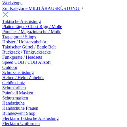
Werkzeuge
Zur Kategorie MILITÄRAUSRÜSTUNG
Taktische Ausrüstung
Plattenträger / Chest Rigg / Molle
Pouches / Magazintasche / Molle
Tragegurte / Slings
Holster / Holsterzubehör
Taktischer Gürtel / Battle Belt
Rucksack / Trinkrucksäcke
Funkgeräte / Headsets
Speed CQB / CQB Airsoft
Outdoor
Schutzausrüstung
Helme / Helm Zubehör
Gehörschutz
Schutzbrillen
Paintball Masken
Schutzmasken
Handschuhe
Handschuhe Frauen
Bundeswehr Shop
Flecktarn Taktische Ausrüstung
Flecktarn Uniformen