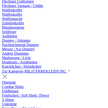
Flecktarn Uniformen
Flecktarn Tarnung / Ghillie
Waffenkoffer
Waffenkoffer
Waffentasche
Zubehörkoffer
Munitionskiste
Schlösser
Aufkleber
Dummy / Attrappe
Nachtsichtgerät Dummy
Messer / Axt Dummy
Andere Dummies
Markierung / Licht
Deathrags / Armbinden
Knicklichter / Helmlichter
Zur Kategorie MILITÄRBEKLEIDUNG
Oberteile
Combat Shirts
Feldblusen
Feldjacken / Soft Shell / Fleece
T-Shirts
Unterteile