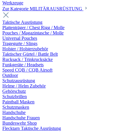
Werkzeuge
Zur Kategorie MILITÄRAUSRÜSTUNG
Taktische Ausrüstung
Plattenträger / Chest Rigg / Molle
Pouches / Magazintasche / Molle
Universal Pouches
Tragegurte / Slings
Holster / Holsterzubehör
Taktischer Gürtel / Battle Belt
Rucksack / Trinkrucksäcke
Funkgeräte / Headsets
Speed CQB / CQB Airsoft
Outdoor
Schutzausrüstung
Helme / Helm Zubehör
Gehörschutz
Schutzbrillen
Paintball Masken
Schutzmasken
Handschuhe
Handschuhe Frauen
Bundeswehr Shop
Flecktarn Taktische Ausrüstung