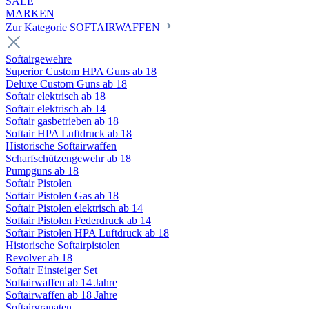
SALE
MARKEN
Zur Kategorie SOFTAIRWAFFEN
Softairgewehre
Superior Custom HPA Guns ab 18
Deluxe Custom Guns ab 18
Softair elektrisch ab 18
Softair elektrisch ab 14
Softair gasbetrieben ab 18
Softair HPA Luftdruck ab 18
Historische Softairwaffen
Scharfschützengewehr ab 18
Pumpguns ab 18
Softair Pistolen
Softair Pistolen Gas ab 18
Softair Pistolen elektrisch ab 14
Softair Pistolen Federdruck ab 14
Softair Pistolen HPA Luftdruck ab 18
Historische Softairpistolen
Revolver ab 18
Softair Einsteiger Set
Softairwaffen ab 14 Jahre
Softairwaffen ab 18 Jahre
Softairgranaten