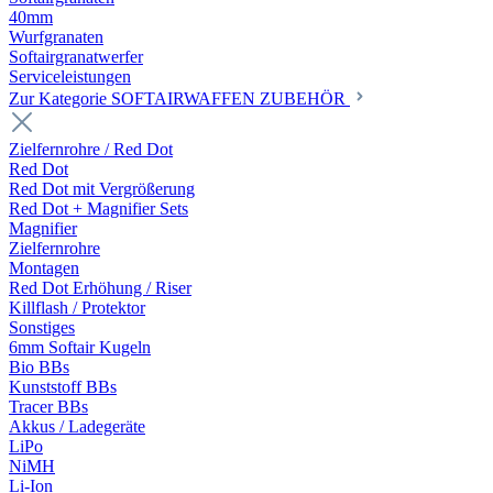
40mm
Wurfgranaten
Softairgranatwerfer
Serviceleistungen
Zur Kategorie SOFTAIRWAFFEN ZUBEHÖR
Zielfernrohre / Red Dot
Red Dot
Red Dot mit Vergrößerung
Red Dot + Magnifier Sets
Magnifier
Zielfernrohre
Montagen
Red Dot Erhöhung / Riser
Killflash / Protektor
Sonstiges
6mm Softair Kugeln
Bio BBs
Kunststoff BBs
Tracer BBs
Akkus / Ladegeräte
LiPo
NiMH
Li-Ion