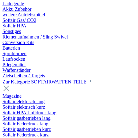
Ladegeräte
Akku Zubehör
weitere Antriebsmittel
Softair Gas/ CO2
Softair HPA
Sonstiges
Riemenaufnahmen / Sling Swivel
Conversion Kits
Batterien
Sprühfarben
Laufsocken
Pflegemittel
Waffenständer
Zielscheiben / Targets
Zur Kategorie SOFTAIRWAFFEN TEILE
Magazine
Softair elektrisch lang
Softair elektrisch kurz
Softair HPA Luftdruck lang
Softair gasbetrieben lang
Softair Federdruck lang
Softair gasbetrieben kurz
Softair Federdruck kurz