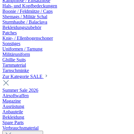
Kampfhose / Einsatzhose
Hals- und Kopfbedeckungen
Boonie / Feldmütze / Caps
Shemags / Militär Schal
Sturmhaube / Balaclava
Bekleidungszubehör
Patches
Knie- / Ellenbogenschoner
Sonstiges
Uniformen / Tarnung
Militäruniform
Ghillie Suits
Tarnmaterial
Tarnschminke
Zur Kategorie SALE
Summer Sale 2026
Airsoftwaffen
Magazine
Ausrüstung
Anbauteile
Bekleidung
Spare Parts
Verbrauchsmaterial