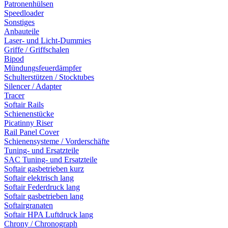
Patronenhülsen
Speedloader
Sonstiges
Anbauteile
Laser- und Licht-Dummies
Griffe / Griffschalen
Bipod
Mündungsfeuerdämpfer
Schulterstützen / Stocktubes
Silencer / Adapter
Tracer
Softair Rails
Schienenstücke
Picatinny Riser
Rail Panel Cover
Schienensysteme / Vorderschäfte
Tuning- und Ersatzteile
SAC Tuning- und Ersatzteile
Softair gasbetrieben kurz
Softair elektrisch lang
Softair Federdruck lang
Softair gasbetrieben lang
Softairgranaten
Softair HPA Luftdruck lang
Chrony / Chronograph