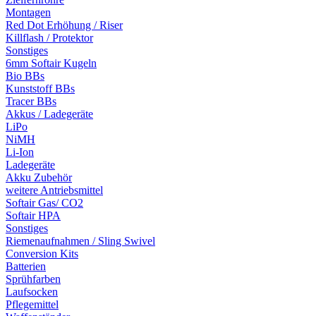
Montagen
Red Dot Erhöhung / Riser
Killflash / Protektor
Sonstiges
6mm Softair Kugeln
Bio BBs
Kunststoff BBs
Tracer BBs
Akkus / Ladegeräte
LiPo
NiMH
Li-Ion
Ladegeräte
Akku Zubehör
weitere Antriebsmittel
Softair Gas/ CO2
Softair HPA
Sonstiges
Riemenaufnahmen / Sling Swivel
Conversion Kits
Batterien
Sprühfarben
Laufsocken
Pflegemittel