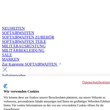
NEUHEITEN
SOFTAIRWAFFEN
SOFTAIRWAFFEN ZUBEHÖR
SOFTAIRWAFFEN TEILE
MILITÄRAUSRÜSTUNG
MILITÄRBEKLEIDUNG
SALE
MARKEN
Zur Kategorie SOFTAIRWAFFEN
Softairgewehre
Superior Custom HPA Guns ab 18
Datenschutzbestim
Deluxe Custom Guns ab 18
Softair elektrisch ab 18
Wir verwenden Cookies
Softair elektrisch ab 14
Softair gasbetrieben ab 18
Wir können diese zur Analyse unserer Besucherdaten platzieren, um unsere Webseite zu
verbessern, personalisierte Inhalte anzuzeigen und Ihnen ein großartiges Webseiten-Erlebnis
Softair HPA Luftdruck ab 18
bieten. Für weitere Informationen zu den von uns verwendeten Cookies öffnen Sie die
Historische Softairwaffen
Einstellungen.