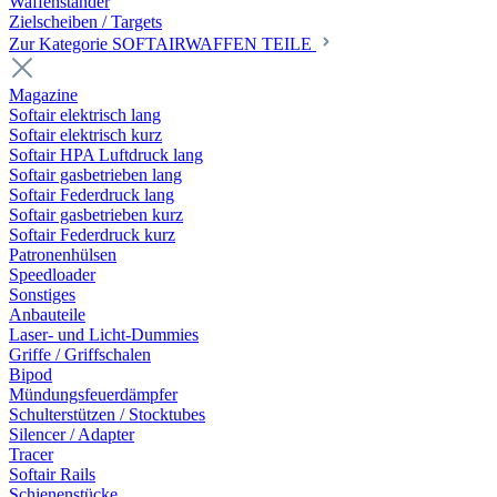
Waffenständer
Zielscheiben / Targets
Zur Kategorie SOFTAIRWAFFEN TEILE
Magazine
Softair elektrisch lang
Softair elektrisch kurz
Softair HPA Luftdruck lang
Softair gasbetrieben lang
Softair Federdruck lang
Softair gasbetrieben kurz
Softair Federdruck kurz
Patronenhülsen
Speedloader
Sonstiges
Anbauteile
Laser- und Licht-Dummies
Griffe / Griffschalen
Bipod
Mündungsfeuerdämpfer
Schulterstützen / Stocktubes
Silencer / Adapter
Tracer
Softair Rails
Schienenstücke