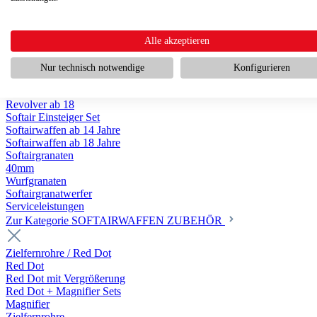
Scharfschützengewehr ab 18
Pumpguns ab 18
Softair Pistolen
Softair Pistolen Gas ab 18
Alle akzeptieren
Softair Pistolen elektrisch ab 14
Softair Pistolen Federdruck ab 14
Nur technisch notwendige
Konfigurieren
Softair Pistolen HPA Luftdruck ab 18
Historische Softairpistolen
Revolver ab 18
Softair Einsteiger Set
Softairwaffen ab 14 Jahre
Softairwaffen ab 18 Jahre
Softairgranaten
40mm
Wurfgranaten
Softairgranatwerfer
Serviceleistungen
Zur Kategorie SOFTAIRWAFFEN ZUBEHÖR
Zielfernrohre / Red Dot
Red Dot
Red Dot mit Vergrößerung
Red Dot + Magnifier Sets
Magnifier
Zielfernrohre