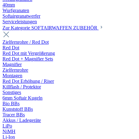
40mm
Wurfgranaten
Softairgranatwerfer
Serviceleistungen
Zur Kategorie SOFTAIRWAFFEN ZUBEHÖR
Zielfernrohre / Red Dot
Red Dot
Red Dot mit Vergrößerung
Red Dot + Magnifier Sets
Magnifier
Zielfernrohre
Montagen
Red Dot Erhöhung / Riser
Killflash / Protektor
Sonstiges
6mm Softair Kugeln
Bio BBs
Kunststoff BBs
Tracer BBs
Akkus / Ladegeräte
LiPo
NiMH
Li-Ion