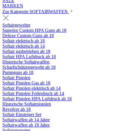
SALE
MARKEN
Zur Kategorie SOFTAIRWAFFEN
Softairgewehre
Superior Custom HPA Guns ab 18
Deluxe Custom Guns ab 18
Softair elektrisch ab 18
Softair elektrisch ab 14
Softair gasbetrieben ab 18
Softair HPA Luftdruck ab 18
Historische Softairwaffen
Scharfschützengewehr ab 18
Pumpguns ab 18
Softair Pistolen
Softair Pistolen Gas ab 18
Softair Pistolen elektrisch ab 14
Softair Pistolen Federdruck ab 14
Softair Pistolen HPA Luftdruck ab 18
Historische Softairpistolen
Revolver ab 18
Softair Einsteiger Set
Softairwaffen ab 14 Jahre
Softairwaffen ab 18 Jahre
Softairgranaten