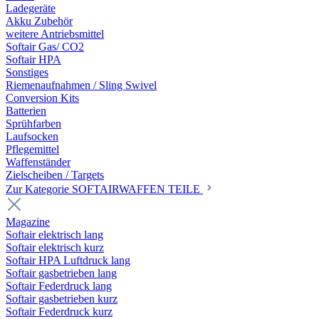
Ladegeräte
Akku Zubehör
weitere Antriebsmittel
Softair Gas/ CO2
Softair HPA
Sonstiges
Riemenaufnahmen / Sling Swivel
Conversion Kits
Batterien
Sprühfarben
Laufsocken
Pflegemittel
Waffenständer
Zielscheiben / Targets
Zur Kategorie SOFTAIRWAFFEN TEILE
Magazine
Softair elektrisch lang
Softair elektrisch kurz
Softair HPA Luftdruck lang
Softair gasbetrieben lang
Softair Federdruck lang
Softair gasbetrieben kurz
Softair Federdruck kurz