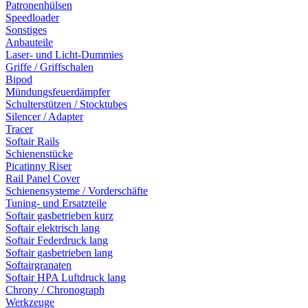
Patronenhülsen
Speedloader
Sonstiges
Anbauteile
Laser- und Licht-Dummies
Griffe / Griffschalen
Bipod
Mündungsfeuerdämpfer
Schulterstützen / Stocktubes
Silencer / Adapter
Tracer
Softair Rails
Schienenstücke
Picatinny Riser
Rail Panel Cover
Schienensysteme / Vorderschäfte
Tuning- und Ersatzteile
Softair gasbetrieben kurz
Softair elektrisch lang
Softair Federdruck lang
Softair gasbetrieben lang
Softairgranaten
Softair HPA Luftdruck lang
Chrony / Chronograph
Werkzeuge