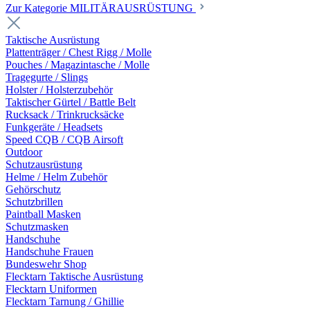
Zur Kategorie MILITÄRAUSRÜSTUNG
Taktische Ausrüstung
Plattenträger / Chest Rigg / Molle
Pouches / Magazintasche / Molle
Tragegurte / Slings
Holster / Holsterzubehör
Taktischer Gürtel / Battle Belt
Rucksack / Trinkrucksäcke
Funkgeräte / Headsets
Speed CQB / CQB Airsoft
Outdoor
Schutzausrüstung
Helme / Helm Zubehör
Gehörschutz
Schutzbrillen
Paintball Masken
Schutzmasken
Handschuhe
Handschuhe Frauen
Bundeswehr Shop
Flecktarn Taktische Ausrüstung
Flecktarn Uniformen
Flecktarn Tarnung / Ghillie