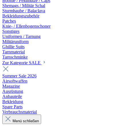
Boonie / Feldmütze / Caps
Shemags / Militär Schal
Sturmhaube / Balaclava
Bekleidungszubehör
Patches
Knie- / Ellenbogenschoner
Sonstiges
Uniformen / Tarnung
Militäruniform
Ghillie Suits
Tarnmaterial
Tarnschminke
Zur Kategorie SALE
Summer Sale 2026
Airsoftwaffen
Magazine
Ausrüstung
Anbauteile
Bekleidung
Spare Parts
Verbrauchsmaterial
Menü schließen