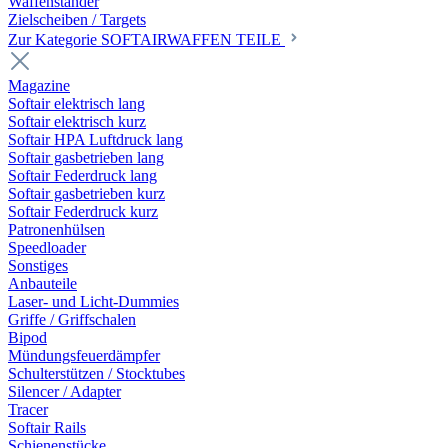
Waffenständer
Zielscheiben / Targets
Zur Kategorie SOFTAIRWAFFEN TEILE
Magazine
Softair elektrisch lang
Softair elektrisch kurz
Softair HPA Luftdruck lang
Softair gasbetrieben lang
Softair Federdruck lang
Softair gasbetrieben kurz
Softair Federdruck kurz
Patronenhülsen
Speedloader
Sonstiges
Anbauteile
Laser- und Licht-Dummies
Griffe / Griffschalen
Bipod
Mündungsfeuerdämpfer
Schulterstützen / Stocktubes
Silencer / Adapter
Tracer
Softair Rails
Schienenstücke