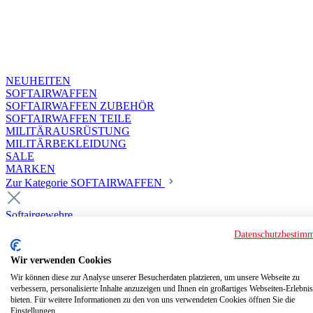
NEUHEITEN
SOFTAIRWAFFEN
SOFTAIRWAFFEN ZUBEHÖR
SOFTAIRWAFFEN TEILE
MILITÄRAUSRÜSTUNG
MILITÄRBEKLEIDUNG
SALE
MARKEN
Zur Kategorie SOFTAIRWAFFEN
Softairgewehre
Superior Custom HPA Guns ab 18
Datenschutzbestim
Deluxe Custom Guns ab 18
Softair elektrisch ab 18
Wir verwenden Cookies
Softair elektrisch ab 14
Softair gasbetrieben ab 18
Wir können diese zur Analyse unserer Besucherdaten platzieren, um unsere Webseite zu
verbessern, personalisierte Inhalte anzuzeigen und Ihnen ein großartiges Webseiten-Erlebnis
Softair HPA Luftdruck ab 18
bieten. Für weitere Informationen zu den von uns verwendeten Cookies öffnen Sie die
Historische Softairwaffen
Einstellungen.