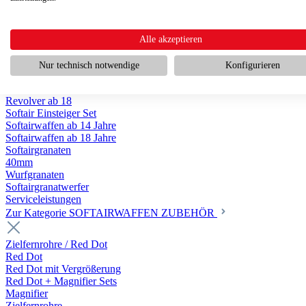
Scharfschützengewehr ab 18
Pumpguns ab 18
Softair Pistolen
Softair Pistolen Gas ab 18
Alle akzeptieren
Softair Pistolen elektrisch ab 14
Softair Pistolen Federdruck ab 14
Nur technisch notwendige
Konfigurieren
Softair Pistolen HPA Luftdruck ab 18
Historische Softairpistolen
Revolver ab 18
Softair Einsteiger Set
Softairwaffen ab 14 Jahre
Softairwaffen ab 18 Jahre
Softairgranaten
40mm
Wurfgranaten
Softairgranatwerfer
Serviceleistungen
Zur Kategorie SOFTAIRWAFFEN ZUBEHÖR
Zielfernrohre / Red Dot
Red Dot
Red Dot mit Vergrößerung
Red Dot + Magnifier Sets
Magnifier
Zielfernrohre