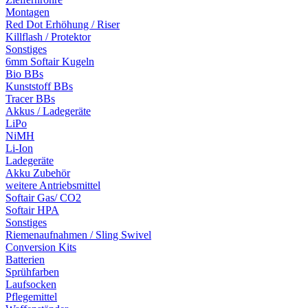
Montagen
Red Dot Erhöhung / Riser
Killflash / Protektor
Sonstiges
6mm Softair Kugeln
Bio BBs
Kunststoff BBs
Tracer BBs
Akkus / Ladegeräte
LiPo
NiMH
Li-Ion
Ladegeräte
Akku Zubehör
weitere Antriebsmittel
Softair Gas/ CO2
Softair HPA
Sonstiges
Riemenaufnahmen / Sling Swivel
Conversion Kits
Batterien
Sprühfarben
Laufsocken
Pflegemittel