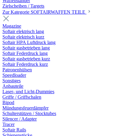
Waffenständer
Zielscheiben / Targets
Zur Kategorie SOFTAIRWAFFEN TEILE
Magazine
Softair elektrisch lang
Softair elektrisch kurz
Softair HPA Luftdruck lang
Softair gasbetrieben lang
Softair Federdruck lang
Softair gasbetrieben kurz
Softair Federdruck kurz
Patronenhülsen
Speedloader
Sonstiges
Anbauteile
Laser- und Licht-Dummies
Griffe / Griffschalen
Bipod
Mündungsfeuerdämpfer
Schulterstützen / Stocktubes
Silencer / Adapter
Tracer
Softair Rails
Schienenstücke