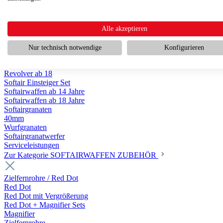
Scharfschützengewehr ab 18
Pumpguns ab 18
Softair Pistolen
Softair Pistolen Gas ab 18
Alle akzeptieren
Softair Pistolen elektrisch ab 14
Softair Pistolen Federdruck ab 14
Nur technisch notwendige
Konfigurieren
Softair Pistolen HPA Luftdruck ab 18
Historische Softairpistolen
Revolver ab 18
Softair Einsteiger Set
Softairwaffen ab 14 Jahre
Softairwaffen ab 18 Jahre
Softairgranaten
40mm
Wurfgranaten
Softairgranatwerfer
Serviceleistungen
Zur Kategorie SOFTAIRWAFFEN ZUBEHÖR
Zielfernrohre / Red Dot
Red Dot
Red Dot mit Vergrößerung
Red Dot + Magnifier Sets
Magnifier
Zielfernrohre