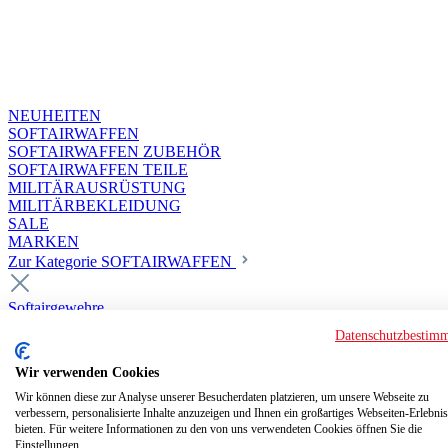
NEUHEITEN
SOFTAIRWAFFEN
SOFTAIRWAFFEN ZUBEHÖR
SOFTAIRWAFFEN TEILE
MILITÄRAUSRÜSTUNG
MILITÄRBEKLEIDUNG
SALE
MARKEN
Zur Kategorie SOFTAIRWAFFEN
Softairgewehre
Superior Custom HPA Guns ab 18
Datenschutzbestim
Deluxe Custom Guns ab 18
Softair elektrisch ab 18
Wir verwenden Cookies
Softair elektrisch ab 14
Softair gasbetrieben ab 18
Wir können diese zur Analyse unserer Besucherdaten platzieren, um unsere Webseite zu
verbessern, personalisierte Inhalte anzuzeigen und Ihnen ein großartiges Webseiten-Erlebnis
Softair HPA Luftdruck ab 18
bieten. Für weitere Informationen zu den von uns verwendeten Cookies öffnen Sie die
Historische Softairwaffen
Einstellungen.