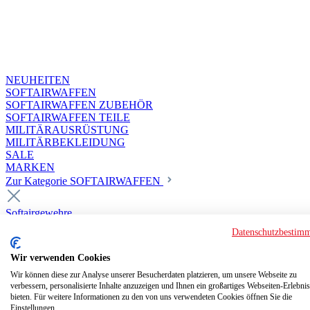
NEUHEITEN
SOFTAIRWAFFEN
SOFTAIRWAFFEN ZUBEHÖR
SOFTAIRWAFFEN TEILE
MILITÄRAUSRÜSTUNG
MILITÄRBEKLEIDUNG
SALE
MARKEN
Zur Kategorie SOFTAIRWAFFEN
Softairgewehre
Superior Custom HPA Guns ab 18
Datenschutzbestim
Deluxe Custom Guns ab 18
Softair elektrisch ab 18
Wir verwenden Cookies
Softair elektrisch ab 14
Softair gasbetrieben ab 18
Wir können diese zur Analyse unserer Besucherdaten platzieren, um unsere Webseite zu
verbessern, personalisierte Inhalte anzuzeigen und Ihnen ein großartiges Webseiten-Erlebnis
Softair HPA Luftdruck ab 18
bieten. Für weitere Informationen zu den von uns verwendeten Cookies öffnen Sie die
Historische Softairwaffen
Einstellungen.