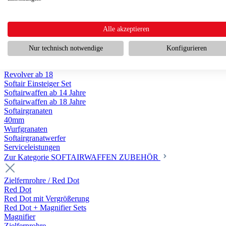
Scharfschützengewehr ab 18
Pumpguns ab 18
Softair Pistolen
Softair Pistolen Gas ab 18
Alle akzeptieren
Softair Pistolen elektrisch ab 14
Softair Pistolen Federdruck ab 14
Nur technisch notwendige
Konfigurieren
Softair Pistolen HPA Luftdruck ab 18
Historische Softairpistolen
Revolver ab 18
Softair Einsteiger Set
Softairwaffen ab 14 Jahre
Softairwaffen ab 18 Jahre
Softairgranaten
40mm
Wurfgranaten
Softairgranatwerfer
Serviceleistungen
Zur Kategorie SOFTAIRWAFFEN ZUBEHÖR
Zielfernrohre / Red Dot
Red Dot
Red Dot mit Vergrößerung
Red Dot + Magnifier Sets
Magnifier
Zielfernrohre