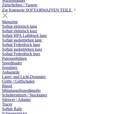
Waffenständer
Zielscheiben / Targets
Zur Kategorie SOFTAIRWAFFEN TEILE
Magazine
Softair elektrisch lang
Softair elektrisch kurz
Softair HPA Luftdruck lang
Softair gasbetrieben lang
Softair Federdruck lang
Softair gasbetrieben kurz
Softair Federdruck kurz
Patronenhülsen
Speedloader
Sonstiges
Anbauteile
Laser- und Licht-Dummies
Griffe / Griffschalen
Bipod
Mündungsfeuerdämpfer
Schulterstützen / Stocktubes
Silencer / Adapter
Tracer
Softair Rails
Schienenstücke