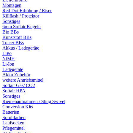
Montagen
Red Dot Erhöhung / Riser
Killflash / Protektor
Sonstiges
6mm Softair Kugeln
Bio BBs
Kunststoff BBs
Tracer BBs
Akkus / Ladegeräte
LiPo
NiMH
Li-Ion
Ladegeräte
Akku Zubehör
weitere Antriebsmittel
Softair Gas/ CO2
Softair HPA
Sonstiges
Riemenaufnahmen / Sling Swivel
Conversion Kits
Batterien
Sprühfarben
Laufsocken
Pflegemittel