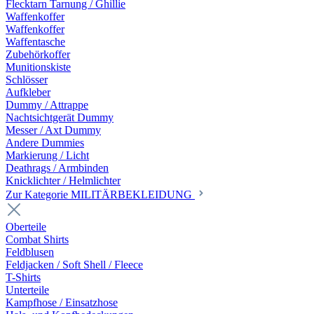
Flecktarn Tarnung / Ghillie
Waffenkoffer
Waffenkoffer
Waffentasche
Zubehörkoffer
Munitionskiste
Schlösser
Aufkleber
Dummy / Attrappe
Nachtsichtgerät Dummy
Messer / Axt Dummy
Andere Dummies
Markierung / Licht
Deathrags / Armbinden
Knicklichter / Helmlichter
Zur Kategorie MILITÄRBEKLEIDUNG
Oberteile
Combat Shirts
Feldblusen
Feldjacken / Soft Shell / Fleece
T-Shirts
Unterteile
Kampfhose / Einsatzhose