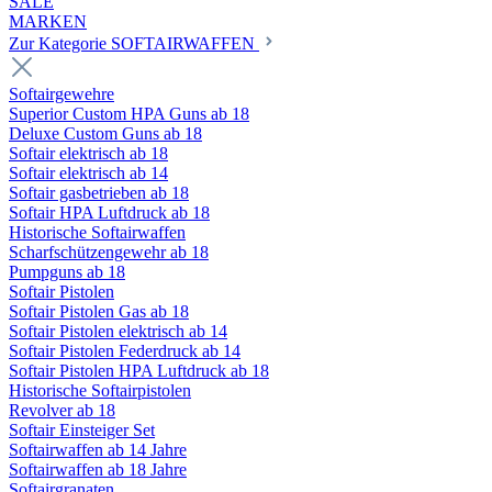
SALE
MARKEN
Zur Kategorie SOFTAIRWAFFEN
Softairgewehre
Superior Custom HPA Guns ab 18
Deluxe Custom Guns ab 18
Softair elektrisch ab 18
Softair elektrisch ab 14
Softair gasbetrieben ab 18
Softair HPA Luftdruck ab 18
Historische Softairwaffen
Scharfschützengewehr ab 18
Pumpguns ab 18
Softair Pistolen
Softair Pistolen Gas ab 18
Softair Pistolen elektrisch ab 14
Softair Pistolen Federdruck ab 14
Softair Pistolen HPA Luftdruck ab 18
Historische Softairpistolen
Revolver ab 18
Softair Einsteiger Set
Softairwaffen ab 14 Jahre
Softairwaffen ab 18 Jahre
Softairgranaten