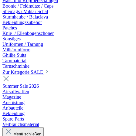
Hals- und Kopfbedeckungen
Boonie / Feldmütze / Caps
Shemags / Militär Schal
Sturmhaube / Balaclava
Bekleidungszubehör
Patches
Knie- / Ellenbogenschoner
Sonstiges
Uniformen / Tarnung
Militäruniform
Ghillie Suits
Tarnmaterial
Tarnschminke
Zur Kategorie SALE
Summer Sale 2026
Airsoftwaffen
Magazine
Ausrüstung
Anbauteile
Bekleidung
Spare Parts
Verbrauchsmaterial
Menü schließen