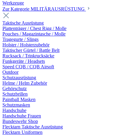
Werkzeuge
Zur Kategorie MILITÄRAUSRÜSTUNG
Taktische Ausrüstung
Plattenträger / Chest Rigg / Molle
Pouches / Magazintasche / Molle
Tragegurte / Slings
Holster / Holsterzubehör
Taktischer Gürtel / Battle Belt
Rucksack / Trinkrucksäcke
Funkgeräte / Headsets
Speed CQB / CQB Airsoft
Outdoor
Schutzausrüstung
Helme / Helm Zubehör
Gehörschutz
Schutzbrillen
Paintball Masken
Schutzmasken
Handschuhe
Handschuhe Frauen
Bundeswehr Shop
Flecktarn Taktische Ausrüstung
Flecktarn Uniformen