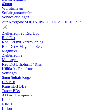
40mm
Wurfgranaten
Softairgranatwerfer
Serviceleistungen
Zur Kategorie SOFTAIRWAFFEN ZUBEHÖR
Zielfernrohre / Red Dot
Red Dot
Red Dot mit Vergrößerung
Red Dot + Magnifier Sets
Magnifier
Zielfernrohre
Montagen
Red Dot Erhöhung / Riser
Killflash / Protektor
Sonstiges
6mm Softair Kugeln
Bio BBs
Kunststoff BBs
Tracer BBs
Akkus / Ladegeräte
LiPo
NiMH
Li-Ion