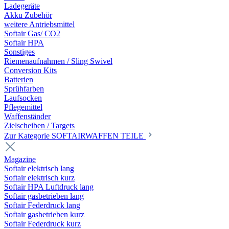
Ladegeräte
Akku Zubehör
weitere Antriebsmittel
Softair Gas/ CO2
Softair HPA
Sonstiges
Riemenaufnahmen / Sling Swivel
Conversion Kits
Batterien
Sprühfarben
Laufsocken
Pflegemittel
Waffenständer
Zielscheiben / Targets
Zur Kategorie SOFTAIRWAFFEN TEILE
Magazine
Softair elektrisch lang
Softair elektrisch kurz
Softair HPA Luftdruck lang
Softair gasbetrieben lang
Softair Federdruck lang
Softair gasbetrieben kurz
Softair Federdruck kurz