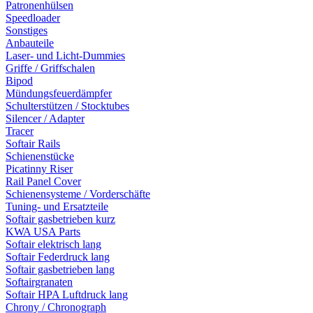
Patronenhülsen
Speedloader
Sonstiges
Anbauteile
Laser- und Licht-Dummies
Griffe / Griffschalen
Bipod
Mündungsfeuerdämpfer
Schulterstützen / Stocktubes
Silencer / Adapter
Tracer
Softair Rails
Schienenstücke
Picatinny Riser
Rail Panel Cover
Schienensysteme / Vorderschäfte
Tuning- und Ersatzteile
Softair gasbetrieben kurz
KWA USA Parts
Softair elektrisch lang
Softair Federdruck lang
Softair gasbetrieben lang
Softairgranaten
Softair HPA Luftdruck lang
Chrony / Chronograph