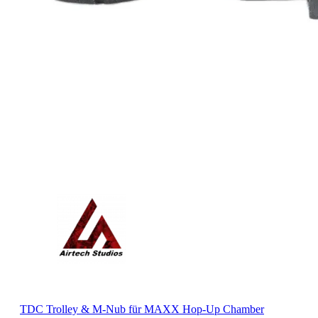
TDC Trolley & M-Nub für MAXX Hop-Up Chamber