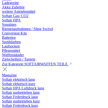
Ladegeräte
Akku Zubehör
weitere Antriebsmittel
Softair Gas/ CO2
Softair HPA
Sonstiges
Riemenaufnahmen / Sling Swivel
Conversion Kits
Batterien
Sprühfarben
Laufsocken
Pflegemittel
Waffenständer
Zielscheiben / Targets
Zur Kategorie SOFTAIRWAFFEN TEILE
Magazine
Softair elektrisch lang
Softair elektrisch kurz
Softair HPA Luftdruck lang
Softair gasbetrieben lang
Softair Federdruck lang
Softair gasbetrieben kurz
Softair Federdruck kurz