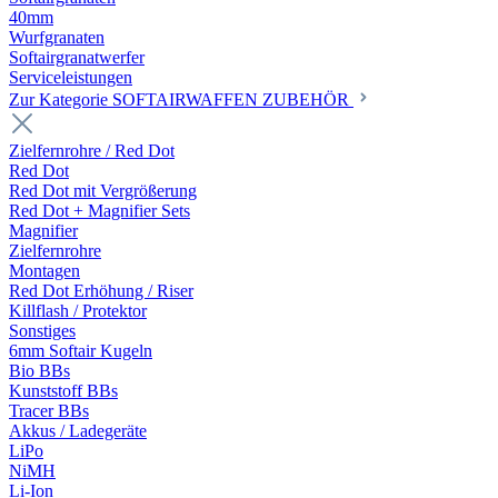
40mm
Wurfgranaten
Softairgranatwerfer
Serviceleistungen
Zur Kategorie SOFTAIRWAFFEN ZUBEHÖR
Zielfernrohre / Red Dot
Red Dot
Red Dot mit Vergrößerung
Red Dot + Magnifier Sets
Magnifier
Zielfernrohre
Montagen
Red Dot Erhöhung / Riser
Killflash / Protektor
Sonstiges
6mm Softair Kugeln
Bio BBs
Kunststoff BBs
Tracer BBs
Akkus / Ladegeräte
LiPo
NiMH
Li-Ion