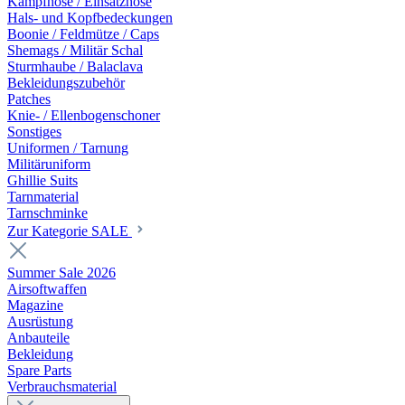
Kampfhose / Einsatzhose
Hals- und Kopfbedeckungen
Boonie / Feldmütze / Caps
Shemags / Militär Schal
Sturmhaube / Balaclava
Bekleidungszubehör
Patches
Knie- / Ellenbogenschoner
Sonstiges
Uniformen / Tarnung
Militäruniform
Ghillie Suits
Tarnmaterial
Tarnschminke
Zur Kategorie SALE
Summer Sale 2026
Airsoftwaffen
Magazine
Ausrüstung
Anbauteile
Bekleidung
Spare Parts
Verbrauchsmaterial