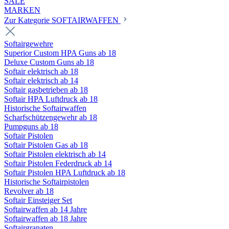
SALE
MARKEN
Zur Kategorie SOFTAIRWAFFEN
Softairgewehre
Superior Custom HPA Guns ab 18
Deluxe Custom Guns ab 18
Softair elektrisch ab 18
Softair elektrisch ab 14
Softair gasbetrieben ab 18
Softair HPA Luftdruck ab 18
Historische Softairwaffen
Scharfschützengewehr ab 18
Pumpguns ab 18
Softair Pistolen
Softair Pistolen Gas ab 18
Softair Pistolen elektrisch ab 14
Softair Pistolen Federdruck ab 14
Softair Pistolen HPA Luftdruck ab 18
Historische Softairpistolen
Revolver ab 18
Softair Einsteiger Set
Softairwaffen ab 14 Jahre
Softairwaffen ab 18 Jahre
Softairgranaten