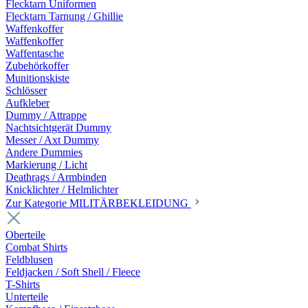
Flecktarn Uniformen
Flecktarn Tarnung / Ghillie
Waffenkoffer
Waffenkoffer
Waffentasche
Zubehörkoffer
Munitionskiste
Schlösser
Aufkleber
Dummy / Attrappe
Nachtsichtgerät Dummy
Messer / Axt Dummy
Andere Dummies
Markierung / Licht
Deathrags / Armbinden
Knicklichter / Helmlichter
Zur Kategorie MILITÄRBEKLEIDUNG
Oberteile
Combat Shirts
Feldblusen
Feldjacken / Soft Shell / Fleece
T-Shirts
Unterteile