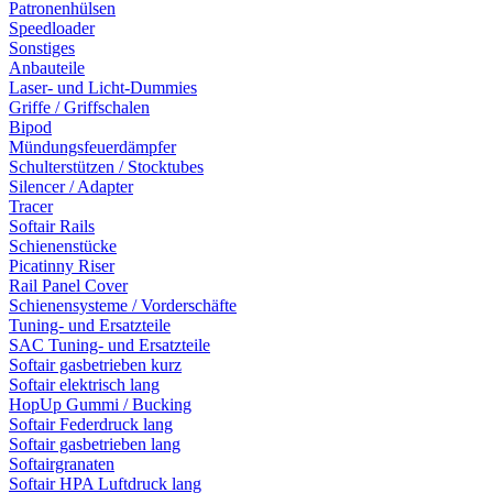
Patronenhülsen
Speedloader
Sonstiges
Anbauteile
Laser- und Licht-Dummies
Griffe / Griffschalen
Bipod
Mündungsfeuerdämpfer
Schulterstützen / Stocktubes
Silencer / Adapter
Tracer
Softair Rails
Schienenstücke
Picatinny Riser
Rail Panel Cover
Schienensysteme / Vorderschäfte
Tuning- und Ersatzteile
SAC Tuning- und Ersatzteile
Softair gasbetrieben kurz
Softair elektrisch lang
HopUp Gummi / Bucking
Softair Federdruck lang
Softair gasbetrieben lang
Softairgranaten
Softair HPA Luftdruck lang