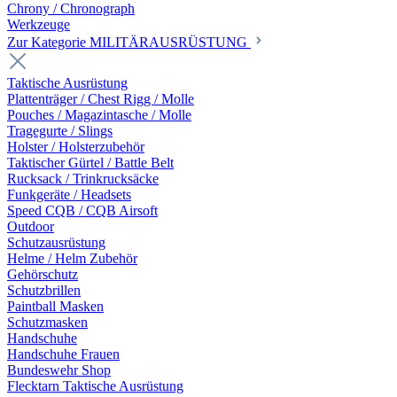
Chrony / Chronograph
Werkzeuge
Zur Kategorie MILITÄRAUSRÜSTUNG
Taktische Ausrüstung
Plattenträger / Chest Rigg / Molle
Pouches / Magazintasche / Molle
Tragegurte / Slings
Holster / Holsterzubehör
Taktischer Gürtel / Battle Belt
Rucksack / Trinkrucksäcke
Funkgeräte / Headsets
Speed CQB / CQB Airsoft
Outdoor
Schutzausrüstung
Helme / Helm Zubehör
Gehörschutz
Schutzbrillen
Paintball Masken
Schutzmasken
Handschuhe
Handschuhe Frauen
Bundeswehr Shop
Flecktarn Taktische Ausrüstung